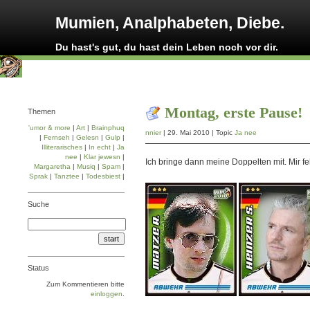
Mumien, Analphabeten, Diebe.
Du hast's gut, du hast dein Leben noch vor dir.
Montag, erste Pause!
Themen
'umor & more
|
Art
|
Brainphuq
nnier
| 29. Mai 2010 | Topic
Ja nee
|
Fernseh
|
Gelesn
|
Gulp
|
Illiterarisches
|
In echt
|
Ja
nee
|
Klar jewesn
|
Ich bringe dann meine Doppelten mit. Mir f
Margaretha
|
Musiq
|
Spam
|
Sprak
|
Tanztee
|
Todesbiest
|
Suche
Status
Zum Kommentieren bitte
einloggen
.