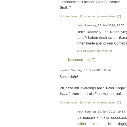
Linienrichter ist besser. Oder Ballsenior.
Gruß, T.
Link zu diesem Kommentar
|
Kommentieren
[
?
]
nnier
, Samstag, 29. Mai 2010, 19:55
Reich-Radetzky und Ralph Siege
Land") haben doch schon
Espa
ihnen heute abend kein Comeba
Link zu diesem Kommentar
Kommentieren
[
?
]
prieditis
, Sonntag, 13. Juni 2010, 00:44
Sehr schön!
Ich hätte mir allerdings noch Peter "Pepe"
Mann"
), zumindest als Ersatzspieler, auf d
Link zu diesem Kommentar
|
Kommentieren
[
?
]
nnier
, Sonntag, 13. Juni 2010, 19:33
Sie haben's gut, Sie
haben Ihr
selber malen
. Ich dage