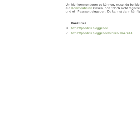
Um hier kommentieren zu können, musst du bei blogg
auf
Kommentieren
klicken, dort "Noch nicht regis
und ein Passwort eingeben. Du kannst dann künftig
Backlinks
3
https://prieditis.blogger.de
7
https://prieditis.blogger.de/stories/1647444