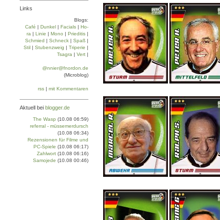
Links
Blogs:
Café
|
Dun­kel
|
Facials
|
Ho­
ra
|
Linie
|
Mo­no
|
Prie­di­tis
|
Schmied
|
Schneck
|
Spaß
|
Stil
|
Stu­ben­zweig
|
Tri­pe­rie
|
Tsa­gra
|
Vert
|
@nnier@fnordon.de
(Microblog)
rss
|
mit Kommentaren
Aktuell bei
blogger.de
The Wasp
(10.08 06:59)
referral - müssemerdursch
(10.08 06:34)
Rezensionen für Filme und
PC-Spiele
(10.08 06:17)
Zahlwort
(10.08 06:16)
Samojede
(10.08 00:46)