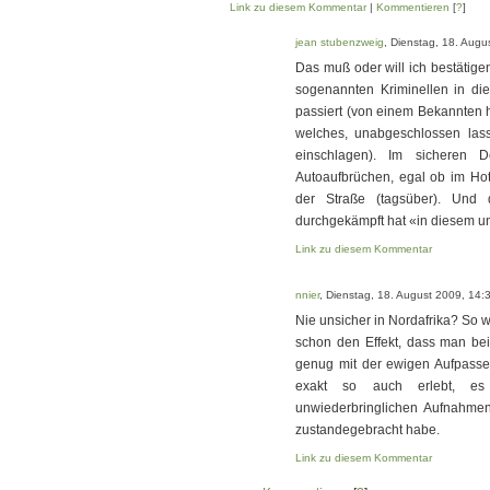
Link zu diesem Kommentar
|
Kommentieren
[
?
]
jean stubenzweig
, Dienstag, 18. Augu
Das muß oder will ich bestätige
sogenannten Kriminellen in 
passiert (von einem Bekannten ha
welches, unabgeschlossen las
einschlagen). Im sicheren 
Autoaufbrüchen, egal ob im Hot
der Straße (tagsüber). Und d
durchgekämpft hat «in diesem u
Link zu diesem Kommentar
nnier
, Dienstag, 18. August 2009, 14:
Nie unsicher in Nordafrika? So w
schon den Effekt, dass man be
genug mit der ewigen Aufpasser
exakt so auch erlebt, es
unwiederbringlichen Aufnahmen
zustandegebracht habe.
Link zu diesem Kommentar