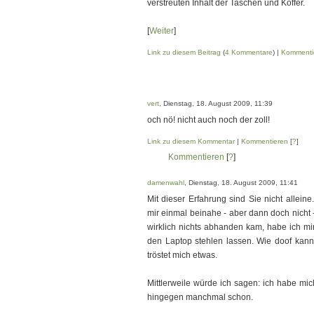
verstreuten Inhalt der Taschen und Koffer.
[
Weiter
]
Link zu diesem Beitrag
(
4 Kommentare
) |
Kommenti
vert
, Dienstag, 18. August 2009, 11:39
och nö! nicht auch noch der zoll!
Link zu diesem Kommentar
|
Kommentieren
[
?
]
Kommentieren
[
?
]
damenwahl
, Dienstag, 18. August 2009, 11:41
Mit dieser Erfahrung sind Sie nicht allei
mir einmal beinahe - aber dann doch nicht 
wirklich nichts abhanden kam, habe ich m
den Laptop stehlen lassen. Wie doof kann 
tröstet mich etwas.
Mittlerweile würde ich sagen: ich habe mich
hingegen manchmal schon.