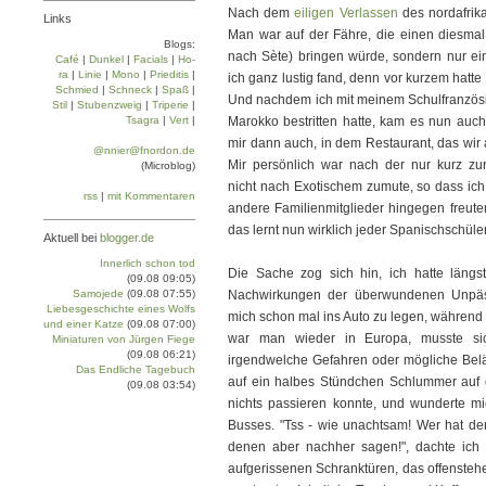
Nach dem
eiligen Verlassen
des nordafrik
Links
Man war auf der Fähre, die einen diesmal 
Blogs:
nach Sète) bringen würde, sondern nur ei
Café
|
Dun­kel
|
Facials
|
Ho­
ra
|
Linie
|
Mo­no
|
Prie­di­tis
|
ich ganz lustig fand, denn vor kurzem hatt
Schmied
|
Schneck
|
Spaß
|
Und nachdem ich mit meinem Schulfranzösis
Stil
|
Stu­ben­zweig
|
Tri­pe­rie
|
Tsa­gra
|
Vert
|
Marokko bestritten hatte, kam es nun auch
mir dann auch, in dem Restaurant, das wir 
@nnier@fnordon.de
Mir persönlich war nach der nur kurz z
(Microblog)
nicht nach Exotischem zumute, so dass ic
rss
|
mit Kommentaren
andere Familienmitglieder hingegen freute
das lernt nun wirklich jeder Spanischschüler
Aktuell bei
blogger.de
Innerlich schon tod
Die Sache zog sich hin, ich hatte längs
(09.08 09:05)
Samojede
(09.08 07:55)
Nachwirkungen der überwundenen Unpässl
Liebesgeschichte eines Wolfs
mich schon mal ins Auto zu legen, während 
und einer Katze
(09.08 07:00)
war man wieder in Europa, musste si
Miniaturen von Jürgen Fiege
(09.08 06:21)
irgendwelche Gefahren oder mögliche Belä
Das Endliche Tagebuch
auf ein halbes Stündchen Schlummer auf d
(09.08 03:54)
nichts passieren konnte, und wunderte m
Busses. "Tss - wie unachtsam! Wer hat de
denen aber nachher sagen!", dachte ich
aufgerissenen Schranktüren, das offenst