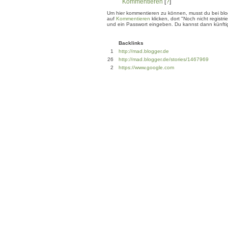
Kommentieren
[
?
]
Um hier kommentieren zu können, musst du bei blogg
auf
Kommentieren
klicken, dort "Noch nicht regis
und ein Passwort eingeben. Du kannst dann künftig
Backlinks
1
http://mad.blogger.de
26
http://mad.blogger.de/stories/1467969
2
https://www.google.com