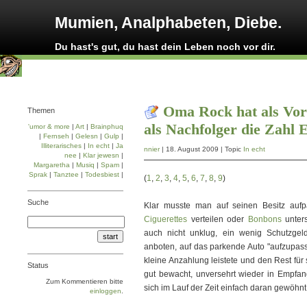
Mumien, Analphabeten, Diebe.
Du hast's gut, du hast dein Leben noch vor dir.
Oma Rock hat als Vor
Themen
als Nachfolger die Zahl E
'umor & more
|
Art
|
Brainphuq
|
Fernseh
|
Gelesn
|
Gulp
|
Illiterarisches
|
In echt
|
Ja
nnier
| 18. August 2009 | Topic
In echt
nee
|
Klar jewesn
|
Margaretha
|
Musiq
|
Spam
|
Sprak
|
Tanztee
|
Todesbiest
|
(
1
,
2
,
3
,
4
,
5
,
6
,
7
,
8
,
9
)
Suche
Klar musste man auf seinen Besitz aufp
Ciguerettes
verteilen oder
Bonbons
unters
auch nicht unklug, ein wenig Schutzgeld
anboten, auf das parkende Auto "aufzupas
kleine Anzahlung leistete und den Rest für 
Status
gut bewacht, unversehrt wieder in Empf
Zum Kommentieren bitte
sich im Lauf der Zeit einfach daran gewöhn
einloggen
.