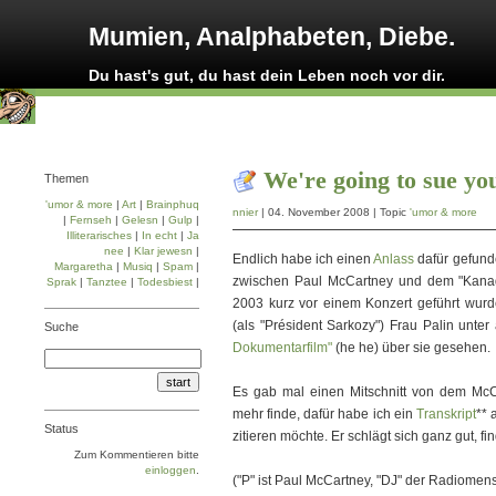
Mumien, Analphabeten, Diebe.
Du hast's gut, du hast dein Leben noch vor dir.
We're going to sue you
Themen
'umor & more
|
Art
|
Brainphuq
nnier
| 04. November 2008 | Topic
'umor & more
|
Fernseh
|
Gelesn
|
Gulp
|
Illiterarisches
|
In echt
|
Ja
nee
|
Klar jewesn
|
Endlich habe ich einen
Anlass
dafür gefunde
Margaretha
|
Musiq
|
Spam
|
zwischen Paul McCartney und dem "Kanadi
Sprak
|
Tanztee
|
Todesbiest
|
2003 kurz vor einem Konzert geführt wurd
(als "Président Sarkozy") Frau Palin unte
Suche
Dokumentarfilm"
(he he) über sie gesehen.
Es gab mal einen Mitschnitt von dem McCa
mehr finde, dafür habe ich ein
Transkript
** 
Status
zitieren möchte. Er schlägt sich ganz gut, fin
Zum Kommentieren bitte
einloggen
.
("P" ist Paul McCartney, "DJ" der Radiomensc