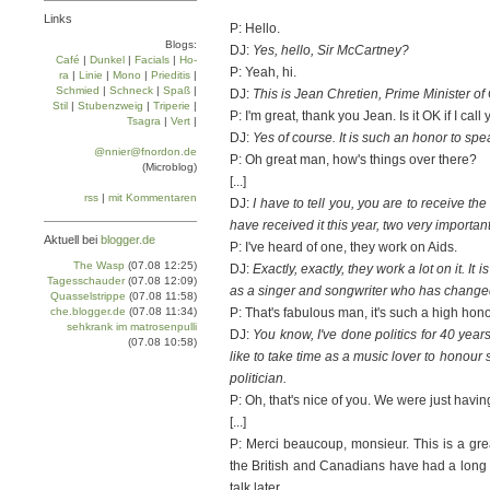
Links
P: Hello.
Blogs:
DJ:
Yes, hello, Sir McCartney?
Café
|
Dun­kel
|
Facials
|
Ho­
P: Yeah, hi.
ra
|
Linie
|
Mo­no
|
Prie­di­tis
|
Schmied
|
Schneck
|
Spaß
|
DJ:
This is Jean Chretien, Prime Minister 
Stil
|
Stu­ben­zweig
|
Tri­pe­rie
|
P: I'm great, thank you Jean. Is it OK if I cal
Tsa­gra
|
Vert
|
DJ:
Yes of course. It is such an honor to spe
@nnier@fnordon.de
P: Oh great man, how's things over there?
(Microblog)
[...]
rss
|
mit Kommentaren
DJ:
I have to tell you, you are to receive t
have received it this year, two very important
Aktuell bei
blogger.de
P: I've heard of one, they work on Aids.
The Wasp
(07.08 12:25)
DJ:
Exactly, exactly, they work a lot on it. It
Tagesschauder
(07.08 12:09)
as a singer and songwriter who has changed 
Quasselstrippe
(07.08 11:58)
che.blogger.de
(07.08 11:34)
P: That's fabulous man, it's such a high hono
sehkrank im matrosenpulli
DJ:
You know, I've done politics for 40 years 
(07.08 10:58)
like to take time as a music lover to hono
politician.
P: Oh, that's nice of you. We were just havin
[...]
P: Merci beaucoup, monsieur. This is a grea
the British and Canadians have had a long hi
talk later.