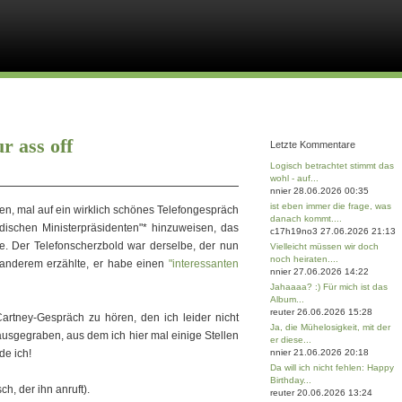
r ass off
Letzte Kommentare
Logisch betrachtet stimmt das
wohl - auf...
nnier 28.06.2026 00:35
ist eben immer die frage, was
n, mal auf ein wirklich schönes Telefongespräch
danach kommt....
schen Ministerpräsidenten"* hinzuweisen, das
c17h19no3 27.06.2026 21:13
e. Der Telefonscherzbold war derselbe, der nun
Vielleicht müssen wir doch
noch heiraten....
r anderem erzählte, er habe einen
"interessanten
nnier 27.06.2026 14:22
Jahaaaa? :) Für mich ist das
Album...
reuter 26.06.2026 15:28
rtney-Gespräch zu hören, den ich leider nicht
Ja, die Mühelosigkeit, mit der
ausgegraben, aus dem ich hier mal einige Stellen
er diese...
de ich!
nnier 21.06.2026 20:18
Da will ich nicht fehlen: Happy
Birthday...
h, der ihn anruft).
reuter 20.06.2026 13:24