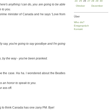
24
25
26
27
28
29
30
 there's anything I can do, you are going to be able
Oktober
Dezember
e to you.
he prime minister of Canada and he says 'Love from
Über
Who dis?
Erstgespräch
Kontakt
ly say, you're going to say goodbye and I'm going
, by the way - you've been pranked.
t be the case. Ha ha. I wondered about the Beatles
as an honor to speak to you.
r ass off.
g to think Canada has one zany PM. Bye!