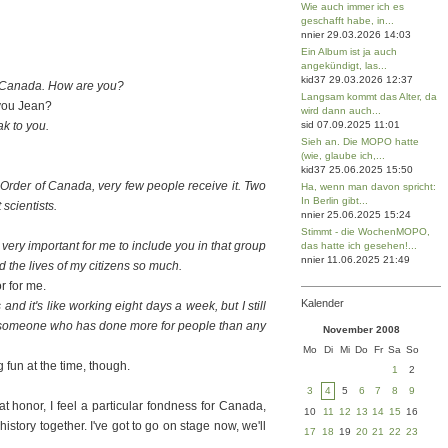
Wie auch immer ich es
geschafft habe, in...
nnier 29.03.2026 14:03
Ein Album ist ja auch
angekündigt, las...
kid37 29.03.2026 12:37
of Canada. How are you?
Langsam kommt das Alter, da
l you Jean?
wird dann auch...
ak to you.
sid 07.09.2025 11:01
Sieh an. Die MOPO hatte
(wie, glaube ich,...
kid37 25.06.2025 15:50
he Order of Canada, very few people receive it. Two
Ha, wenn man davon spricht:
In Berlin gibt...
 scientists.
nnier 25.06.2025 15:24
Stimmt - die WochenMOPO,
 is very important for me to include you in that group
das hatte ich gesehen!...
nnier 11.06.2025 21:49
the lives of my citizens so much.
r for me.
Kalender
and it's like working eight days a week, but I still
ur someone who has done more for people than any
November 2008
Mo
Di
Mi
Do
Fr
Sa
So
g fun at the time, though.
1
2
3
4
5
6
7
8
9
t honor, I feel a particular fondness for Canada,
10
11
12
13
14
15
16
story together. I've got to go on stage now, we'll
17
18
19
20
21
22
23