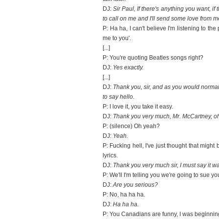
DJ:
Sir Paul, If there's anything you want, if
to call on me and I'll send some love from m
P: Ha ha, I can't believe I'm listening to t
me to you'.
[...]
P: You're quoting Beatles songs right?
DJ:
Yes exactly.
[...]
DJ:
Thank you, sir, and as you would normal
to say hello.
P: I love it, you take it easy.
DJ:
Thank you very much, Mr. McCartney, oh
P: (silence) Oh yeah?
DJ:
Yeah.
P: Fucking hell, I've just thought that migh
lyrics.
DJ:
Thank you very much sir, I must say it w
P: We'll I'm telling you we're going to sue you
DJ:
Are you serious?
P: No, ha ha ha.
DJ:
Ha ha ha.
P: You Canadians are funny, I was beginnin