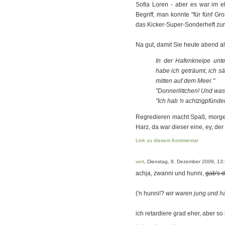
Sofia Loren - aber es war im e
Begriff, man konnte "für fünf G
das Kicker-Super-Sonderheft zur
Na gut, damit Sie heute abend a
In der Hafenkneipe unte
habe ich geträumt, ich sä
mitten auf dem Meer."
"Donnerlittchen! Und wa
"Ich hab 'n achtzigpfünder
Regredieren macht Spaß, morge
Harz, da war dieser eine, ey, de
Link zu diesem Kommentar
vert
, Dienstag, 8. Dezember 2009, 13
achja, zwanni und hunni,
gab's 
('n hunni!?
wir waren jung und ha
ich retardiere grad eher, aber so