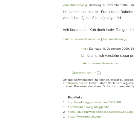
jean stubenzweig
, Dienstag, 8. Dezember 2009, 1
Ich habe das mal im Frankfurter Bahnhof
vollends aufgekauft hatte) so gehört:
Ach lass die ahl Kuh doch laafe. Die gehd 
Link zu diesem Kommentar
|
Kommentieren
[
?
]
nnier
, Dienstag, 8. Dezember 2009, 1
Ich fürchte, ich verstehe sogar u
Link zu diesem Kommentar
Kommentieren
[
?
]
Um hier kommentieren zu können, musst du bei blogg
auf
Kommentieren
klicken, dort "Noch nicht regis
und ein Passwort eingeben. Du kannst dann künftig
Backlinks
1
http://mad.blogger.de/stories/1541208
1
http://stubenzweig.blogger.de
2
https://stubenzweig.blogger.de/stories/1542459
1
https://www.google.com