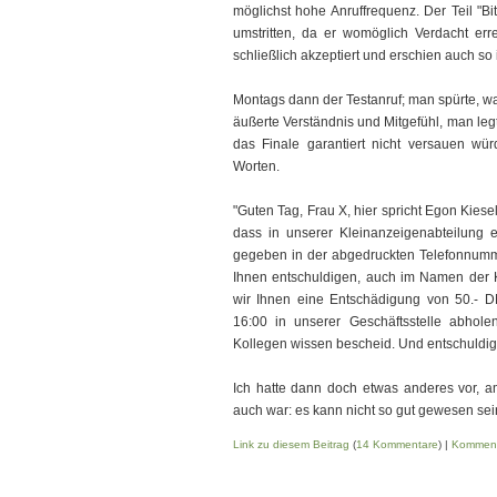
möglichst hohe Anruffrequenz. Der Teil "Bi
umstritten, da er womöglich Verdacht er
schließlich akzeptiert und erschien auch so 
Montags dann der Testanruf; man spürte, w
äußerte Verständnis und Mitgefühl, man le
das Finale garantiert nicht versauen wü
Worten.
"Guten Tag, Frau X, hier spricht Egon Kies
dass in unserer Kleinanzeigenabteilung e
gegeben in der abgedruckten Telefonnumme
Ihnen entschuldigen, auch im Namen der K
wir Ihnen eine Entschädigung von 50.- 
16:00 in unserer Geschäftsstelle abhole
Kollegen wissen bescheid. Und entschuldigen
Ich hatte dann doch etwas anderes vor, 
auch war: es kann nicht so gut gewesen sei
Link zu diesem Beitrag
(
14 Kommentare
) |
Komment