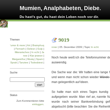
Mumien, Analphabeten, Diebe.
Du hast's gut, du hast dein Leben noch vor dir.
9019
Themen
'umor & more
|
Art
|
Brainphuq
nnier
| 05. Dezember 2009 | Topic
In echt
|
Fernseh
|
Gelesn
|
Gulp
|
Illiterarisches
|
In echt
|
Ja
nee
|
Klar jewesn
|
Noch heute weiß ich die Telefonnummer d
Margaretha
|
Musiq
|
Spam
|
auswendig.
Sprak
|
Tanztee
|
Todesbiest
|
Die Sache war die: Wir hatten eine lange 
Suche
und wenn man nicht schon wieder
Wände
man gelegentlich auf Ideen.
So hatte man sich eines Tages kundig g
Status
aufgegeben wurde: Man rief an, nannte Na
Zum Kommentieren bitte
wurde nach seiner Bankverbindung gef
einloggen
.
abgebucht (bitte beachten Sie die Reihenf