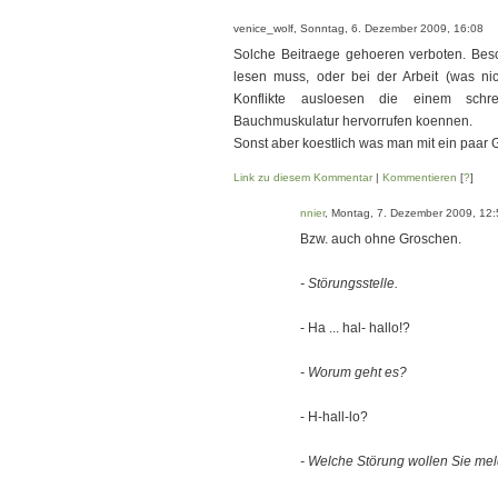
venice_wolf, Sonntag, 6. Dezember 2009, 16:08
Solche Beitraege gehoeren verboten. Beso
lesen muss, oder bei der Arbeit (was ni
Konflikte ausloesen die einem schr
Bauchmuskulatur hervorrufen koennen.
Sonst aber koestlich was man mit ein paar 
Link zu diesem Kommentar
|
Kommentieren
[
?
]
nnier
, Montag, 7. Dezember 2009, 12:
Bzw. auch ohne Groschen.
- Störungsstelle.
- Ha ... hal- hallo!?
- Worum geht es?
- H-hall-lo?
- Welche Störung wollen Sie me