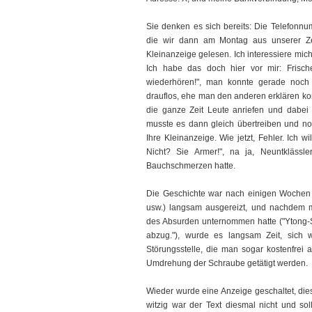
Sie denken es sich bereits: Die Telefonn
die wir dann am Montag aus unserer Zel
Kleinanzeige gelesen. Ich interessiere mich f
Ich habe das doch hier vor mir: Frisch
wiederhören!", man konnte gerade noch 
drauflos, ehe man den anderen erklären kon
die ganze Zeit Leute anriefen und dabei 
musste es dann gleich übertreiben und no
Ihre Kleinanzeige. Wie jetzt, Fehler. Ich 
Nicht? Sie Armer!", na ja, Neuntkläss
Bauchschmerzen hatte.
Die Geschichte war nach einigen Wochen 
usw.) langsam ausgereizt, und nachdem m
des Absurden unternommen hatte ("Ytong-Ste
abzug."), wurde es langsam Zeit, sich
Störungsstelle, die man sogar kostenfrei 
Umdrehung der Schraube getätigt werden.
Wieder wurde eine Anzeige geschaltet, dies
witzig war der Text diesmal nicht und sol