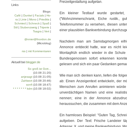
Freizeitgestaltung aufgetan.
Links
Blogs:
Ein kleiner Testlauf wurde gestartet
Café
|
Dun­kel
|
Facials
|
Ho­
("Wohnzimmerschrank, Eiche rustik., gu
ra
|
Linie
|
Mo­no
|
Prie­di­tis
|
Schmied
|
Schneck
|
Spaß
|
Telefonnummer zu versehen, diesen unte
Stil
|
Stu­ben­zweig
|
Tri­pe­rie
|
einer plausiblen Bankverbindung durchzug
Tsa­gra
|
Vert
|
@nnier@fnordon.de
Nachdem man am Samstagmorgen eifrig 
(Microblog)
Annonce entdeckt hatte, war es nicht l
rss
|
mit Kommentaren
Montagfrüh endlich wieder in die Schul
Bundesgenossen sofort erkennen konn
Aktuell bei
blogger.de
gelesen und sich ein paar Gedanken gemac
So groß ist Gott...
(10.08 21:20)
Wie man sich denken kann, liefen die fo
anjesagt
(10.08 21:05)
Zahlwort
(10.08 20:46)
ab: Einen Anzeigentext entwickeln, der mög
sonfi
(10.08 18:47)
Menschen zum Anrufen animieren würde 
* * * * * * * kdm
(10.08 18:02)
unverdächtigen Namen und eine realisti
nennen; eine in der Annonce abzudru
heraussuchen, die zusammen mit dem Anzei
Ein harmloses Beispiel: "Guten Tag, Schre
aufgeben. Der Text: Frische Landeier tä
Adresse: X, und meine Bankverbindung, Mome