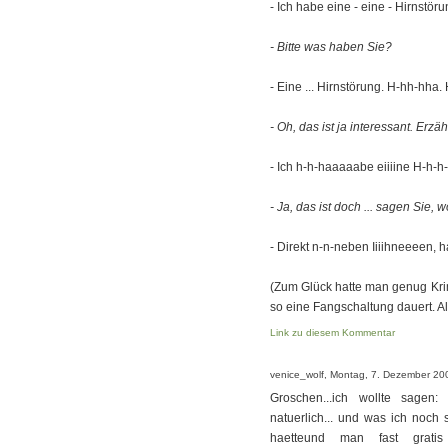
- Ich habe eine - eine - Hirnstöru
- Bitte was haben Sie?
- Eine ... Hirnstörung. H-hh-hh
- Oh, das ist ja interessant. Erzä
- Ich h-h-haaaaabe eiiiine H-h-h
- Ja, das ist doch ... sagen Sie,
- Direkt n-n-neben Iiiihneeeen,
(Zum Glück hatte man genug Kri
so eine Fangschaltung dauert. Als
Link zu diesem Kommentar
venice_wolf, Montag, 7. Dezember 20
Groschen...ich wollte sagen: Pf
natuerlich... und was ich noch
haetteund man fast gratis