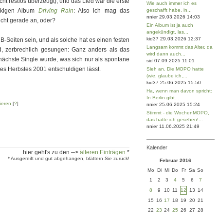
cht restlos überzeugt), und das Lied war die erste
Wie auch immer ich es
ockigen Album
Driving Rain
: Also ich mag das
geschafft habe, in...
nnier 29.03.2026 14:03
nicht gerade an, oder?
Ein Album ist ja auch
angekündigt, las...
kid37 29.03.2026 12:37
B-Seiten sein, und als solche hat es einen festen
Langsam kommt das Alter, da
d, zerbrechlich gesungen: Ganz anders als das
wird dann auch...
 nächste Single wurde, was sich nur als spontane
sid 07.09.2025 11:01
des Herbstes 2001 entschuldigen lässt.
Sieh an. Die MOPO hatte
(wie, glaube ich,...
kid37 25.06.2025 15:50
Ha, wenn man davon spricht:
In Berlin gibt...
ieren
[
?
]
nnier 25.06.2025 15:24
Stimmt - die WochenMOPO,
das hatte ich gesehen!...
nnier 11.06.2025 21:49
Kalender
... hier geht's zu den -->
älteren Einträgen
*
* Ausgereift und gut abgehangen, blättern Sie zurück!
Februar 2016
Mo
Di
Mi
Do
Fr
Sa
So
1
2
3
4
5
6
7
8
9
10
11
12
13
14
15
16
17
18
19
20
21
22
23
24
25
26
27
28