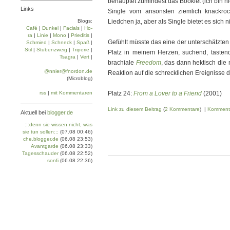
behauptet zumindest das Booklet (ich bin ni
Links
Single vom ansonsten ziemlich knackr
Blogs:
Liedchen ja, aber als Single bietet es sich 
Café
|
Dun­kel
|
Facials
|
Ho­
ra
|
Linie
|
Mo­no
|
Prie­di­tis
|
Gefühlt müsste das eine der unterschätzten 
Schmied
|
Schneck
|
Spaß
|
Stil
|
Stu­ben­zweig
|
Tri­pe­rie
|
Platz in meinem Herzen, suchend, tasten
Tsa­gra
|
Vert
|
brachiale
Freedom
, das dann hektisch die
@nnier@fnordon.de
Reaktion auf die schrecklichen Ereignisse 
(Microblog)
rss
|
mit Kommentaren
Platz 24:
From a Lover to a Friend
(2001)
Link zu diesem Beitrag
(
2 Kommentare
) |
Komment
Aktuell bei
blogger.de
:::denn sie wissen nicht, was
sie tun sollen:::
(07.08 00:46)
che.blogger.de
(06.08 23:53)
Avantgarde
(06.08 23:33)
Tagesschauder
(06.08 22:52)
sonfi
(06.08 22:36)