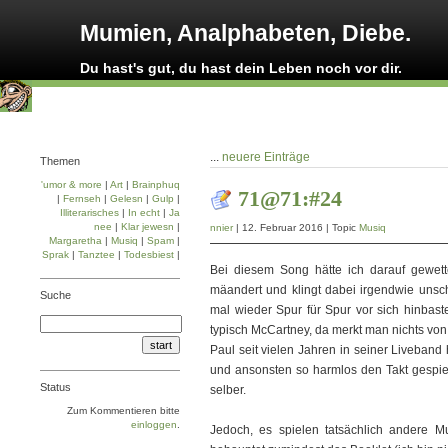
Mumien, Analphabeten, Diebe.
Du hast's gut, du hast dein Leben noch vor dir.
...
neuere Einträge
Themen
'umor & more
|
Art
|
Brainphuq
71@71:#24
|
Fernseh
|
Gelesn
|
Gulp
|
Illiterarisches
|
In echt
|
Ja
nee
|
Klar jewesn
|
nnier
| 12. Februar 2016 | Topic
Musiq
Margaretha
|
Musiq
|
Spam
|
Sprak
|
Tanztee
|
Todesbiest
|
Bei diesem Song hätte ich darauf gewett
mäandert und klingt dabei irgendwie unsch
Suche
mal wieder Spur für Spur vor sich hinbas
typisch McCartney, da merkt man nichts vo
Paul seit vielen Jahren in seiner Liveband
und ansonsten so harmlos den Takt gespie
Status
selber.
Zum Kommentieren bitte
einloggen
.
Jedoch, es spielen tatsächlich andere M