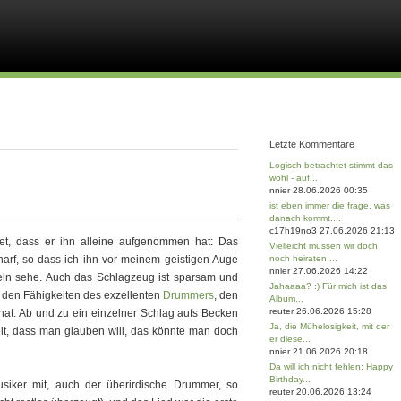
Letzte Kommentare
Logisch betrachtet stimmt das
wohl - auf...
nnier 28.06.2026 00:35
ist eben immer die frage, was
danach kommt....
c17h19no3 27.06.2026 21:13
et, dass er ihn alleine aufgenommen hat: Das
Vielleicht müssen wir doch
arf, so dass ich ihn vor meinem geistigen Auge
noch heiraten....
nnier 27.06.2026 14:22
teln sehe. Auch das Schlagzeug ist sparsam und
Jahaaaa? :) Für mich ist das
n den Fähigkeiten des exzellenten
Drummers
, den
Album...
reuter 26.06.2026 15:28
 hat: Ab und zu ein einzelner Schlag aufs Becken
Ja, die Mühelosigkeit, mit der
lt, dass man glauben will, das könnte man doch
er diese...
nnier 21.06.2026 20:18
Da will ich nicht fehlen: Happy
Birthday...
usiker mit, auch der überirdische Drummer, so
reuter 20.06.2026 13:24