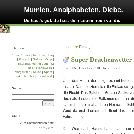
Mumien, Analphabeten, Diebe.
Du hast's gut, du hast dein Leben noch vor dir.
...
neuere Einträge
Themen
'umor & more
|
Art
|
Brainphuq
Super Drachenwetter
|
Fernseh
|
Gelesn
|
Gulp
|
Illiterarisches
|
In echt
|
Ja
nee
|
Klar jewesn
|
nnier
| 05. Dezember 2013 | Topic
In echt
Margaretha
|
Musiq
|
Spam
|
Sprak
|
Tanztee
|
Todesbiest
|
Über den Mann, der ausgerechnet heute ein
lachen. Dann setzten sich die Einkaufswag
Suche
die Flucht. Das Spiel der Gelben Säcke vo
doch als da oben die Balkonumrandung abri
ich mich lieber mal auf den Heimweg: Schli
Wind da erst druntergreift, fliegt das
Status
Fahrrad nass!
Zum Kommentieren bitte
einloggen
.
Den Weg nach Hause habe ich lange nic