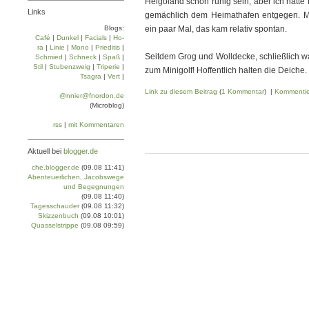
Helgoland schön ruhig sein, aber ich hatte
Links
gemächlich dem Heimathafen entgegen. Mus
Blogs:
ein paar Mal, das kam relativ spontan.
Café
|
Dun­kel
|
Facials
|
Ho­
ra
|
Linie
|
Mo­no
|
Prie­di­tis
|
Seitdem Grog und Wolldecke, schließlich 
Schmied
|
Schneck
|
Spaß
|
Stil
|
Stu­ben­zweig
|
Tri­pe­rie
|
zum Minigolf! Hoffentlich halten die Deiche.
Tsa­gra
|
Vert
|
Link zu diesem Beitrag
(
1 Kommentar
) |
Kommenti
@nnier@fnordon.de
(Microblog)
rss
|
mit Kommentaren
Aktuell bei
blogger.de
che.blogger.de
(09.08 11:41)
Abenteuerlichen, Jacobswege
und Begegnungen
(09.08 11:40)
Tagesschauder
(09.08 11:32)
Skizzenbuch
(09.08 10:01)
Quasselstrippe
(09.08 09:59)