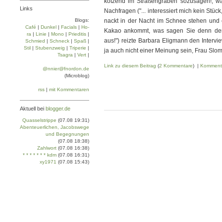
kotzend im Straßengraben sozusagen!, wa
Links
Nachfragen ("... interessiert mich kein Stü
Blogs:
nackt in der Nacht im Schnee stehen und 
Café
|
Dun­kel
|
Facials
|
Ho­
Kakao ankommt, was sagen Sie denn dem
ra
|
Linie
|
Mo­no
|
Prie­di­tis
|
aus!") reizte Barbara Eligmann den Intervi
Schmied
|
Schneck
|
Spaß
|
Stil
|
Stu­ben­zweig
|
Tri­pe­rie
|
ja auch nicht einer Meinung sein, Frau Slomk
Tsa­gra
|
Vert
|
Link zu diesem Beitrag
(
2 Kommentare
) |
Komment
@nnier@fnordon.de
(Microblog)
rss
|
mit Kommentaren
Aktuell bei
blogger.de
Quasselstrippe
(07.08 19:31)
Abenteuerlichen, Jacobswege
und Begegnungen
(07.08 18:38)
Zahlwort
(07.08 16:38)
* * * * * * * kdm
(07.08 16:31)
xy1971
(07.08 15:43)