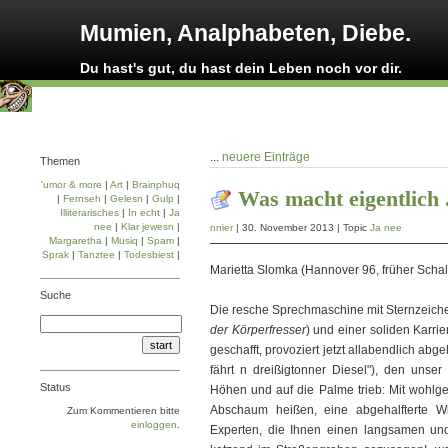
Mumien, Analphabeten, Diebe.
Du hast's gut, du hast dein Leben noch vor dir.
...
neuere Einträge
Themen
'umor & more
|
Art
|
Brainphuq
Was macht eigentlich .
|
Fernseh
|
Gelesn
|
Gulp
|
Illiterarisches
|
In echt
|
Ja
nee
|
Klar jewesn
|
nnier
| 30. November 2013 | Topic
Ja nee
Margaretha
|
Musiq
|
Spam
|
Sprak
|
Tanztee
|
Todesbiest
|
Marietta Slomka (Hannover 96, früher Scha
Suche
Die resche Sprechmaschine mit Sternzeichen
der Körperfresser
) und einer soliden Karri
geschafft, provoziert jetzt allabendlich abgeh
fährt n dreißigtonner Diesel"), den unse
Status
Höhen und auf die Palme trieb: Mit wohlges
Abschaum heißen, eine abgehalfterte Wi
Zum Kommentieren bitte
einloggen
.
Experten, die Ihnen einen langsamen un