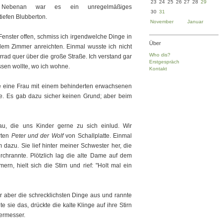
23
24
25
26
27
28
29
s. Nebenan war es ein unregelmäßiges
30
31
tiefen Blubberton.
November
Januar
Fenster offen, schmiss ich irgendwelche Dinge in
Über
dem Zimmer anreichten. Einmal wusste ich nicht
Who dis?
rad quer über die große Straße. Ich verstand gar
Erstgespräch
ssen wollte, wo ich wohne.
Kontakt
e eine Frau mit einem behinderten erwachsenen
e. Es gab dazu sicher keinen Grund; aber beim
u, die uns Kinder gerne zu sich einlud. Wir
rten
Peter und der Wolf
von Schallplatte. Einmal
dazu. Sie lief hinter meiner Schwester her, die
urchrannte. Plötzlich lag die alte Dame auf dem
, hielt sich die Stirn und rief: "Holt mal ein
r aber die schrecklichsten Dinge aus und rannte
 sie das, drückte die kalte Klinge auf ihre Stirn
termesser.