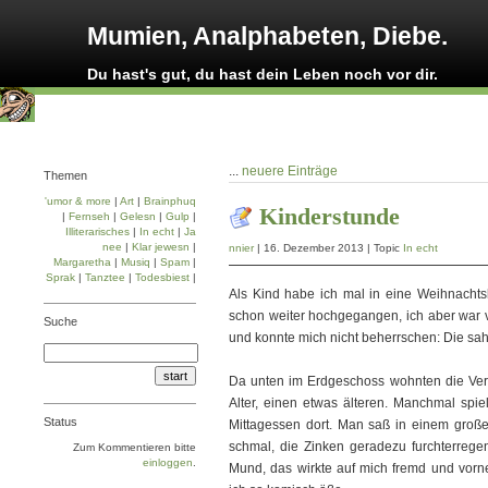
Mumien, Analphabeten, Diebe.
Du hast's gut, du hast dein Leben noch vor dir.
...
neuere Einträge
Themen
'umor & more
|
Art
|
Brainphuq
Kinderstunde
|
Fernseh
|
Gelesn
|
Gulp
|
Illiterarisches
|
In echt
|
Ja
nee
|
Klar jewesn
|
nnier
| 16. Dezember 2013 | Topic
In echt
Margaretha
|
Musiq
|
Spam
|
Sprak
|
Tanztee
|
Todesbiest
|
Als Kind habe ich mal in eine Weihnachts
schon weiter hochgegangen, ich aber war
Suche
und konnte mich nicht beherrschen: Die sah
Da unten im Erdgeschoss wohnten die Verm
Alter, einen etwas älteren. Manchmal spi
Status
Mittagessen dort. Man saß in einem gro
schmal, die Zinken geradezu furchterrege
Zum Kommentieren bitte
einloggen
.
Mund, das wirkte auf mich fremd und vorn