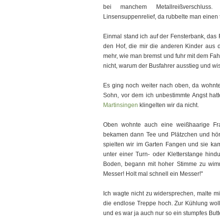
bei manchem Metallreißverschlus
Linsensuppenrelief, da rubbelte man einen 
Einmal stand ich auf der Fensterbank, das 
den Hof, die mir die anderen Kinder aus 
mehr, wie man bremst und fuhr mit dem Fahr
nicht, warum der Busfahrer ausstieg und wi
Es ging noch weiter nach oben, da wohnt
Sohn, vor dem ich unbestimmte Angst hatt
Martinsingen
klingelten wir da nicht.
Oben wohnte auch eine weißhaarige Fra
bekamen dann Tee und Plätzchen und hö
spielten wir im Garten Fangen und sie kam 
unter einer Turn- oder Kletterstange hind
Boden, begann mit hoher Stimme zu wimmern
Messer! Holt mal schnell ein Messer!"
Ich wagte nicht zu widersprechen, malte mi
die endlose Treppe hoch. Zur Kühlung wollte
und es war ja auch nur so ein stumpfes But