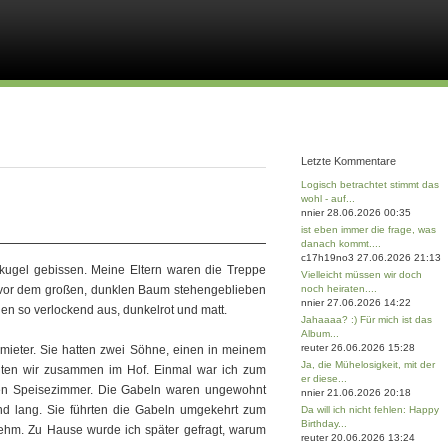
Letzte Kommentare
Logisch betrachtet stimmt das
wohl - auf...
nnier 28.06.2026 00:35
ist eben immer die frage, was
danach kommt....
c17h19no3 27.06.2026 21:13
kugel gebissen. Meine Eltern waren die Treppe
Vielleicht müssen wir doch
 vor dem großen, dunklen Baum stehengeblieben
noch heiraten....
nnier 27.06.2026 14:22
en so verlockend aus, dunkelrot und matt.
Jahaaaa? :) Für mich ist das
Album...
reuter 26.06.2026 15:28
ieter. Sie hatten zwei Söhne, einen in meinem
Ja, die Mühelosigkeit, mit der
elten wir zusammen im Hof. Einmal war ich zum
er diese...
ßen Speisezimmer. Die Gabeln waren ungewohnt
nnier 21.06.2026 20:18
nd lang. Sie führten die Gabeln umgekehrt zum
Da will ich nicht fehlen: Happy
Birthday...
ehm. Zu Hause wurde ich später gefragt, warum
reuter 20.06.2026 13:24