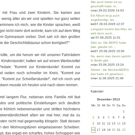
Wie auch immer ich es
geschafft habe, in...
nnier 29.03.2026 14:03
er mit Frau und zwei Kindern. Sie kamen aus
Ein Album ist ja auch
 wenig älter als wir und spielten nur ganz selten
angekündigt, las...
kid37 29.03.2026 12:37
erinnere ich mich, wie die Kinder sprachen, weiß
Langsam kommt das Alter, da
längst nicht mehr dort wohnte, kam ich auf dem Weg
wird dann auch...
m Gymnasium vorbei. Dort sah ich den großen
sid 07.09.2025 11:01
e die Geschichtsklausur schon korrigiert?"
Sieh an. Die MOPO hatte
(wie, glaube ich,...
kid37 25.06.2025 15:50
ütte, um die herum wir mit unseren Fahrrädern
Ha, wenn man davon spricht:
 Kinderstunde!
, hatten wir auf einem Werbezettel
In Berlin gibt...
nnier 25.06.2025 15:24
 Pedale: "Kommt zur Kinderstunde! Kommt zur
Stimmt - die WochenMOPO,
und rasten noch schneller im Kreis, "Kommt zur
das hatte ich gesehen!...
nnier 11.06.2025 21:49
e, "Kommt zur Scheißerstunde!", rief ich noch und
dann musste ich heulen und nach oben rennen.
Kalender
t langem Flur, nebenan eine Familie mit fast
Dezember 2013
tos und politische Einstellungen sich deutlich
Mo
Di
Mi
Do
Fr
Sa
So
re fröhlich nebeneinander und stritten höchstens
1
verständlichkeit aßen wir mal hier, mal da zu
2
3
4
5
6
7
8
ten nicht mal gegenseitig klingeln: Statt dessen
9
10
11
12
13
14
15
 in den Wohnungstüren eingelassenen Scheiben.
16
17
18
19
20
21
22
ppt, das ergab ein scharfes, hohes Schrappen wie