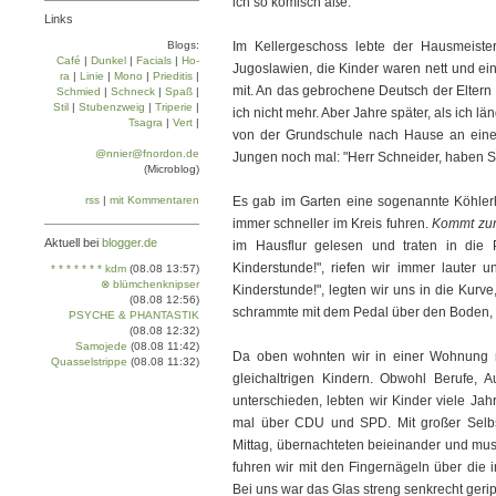
ich so komisch äße.
Links
Blogs:
Im Kellergeschoss lebte der Hausmeist
Café
|
Dun­kel
|
Facials
|
Ho­
Jugoslawien, die Kinder waren nett und ein
ra
|
Linie
|
Mo­no
|
Prie­di­tis
|
mit. An das gebrochene Deutsch der Eltern 
Schmied
|
Schneck
|
Spaß
|
Stil
|
Stu­ben­zweig
|
Tri­pe­rie
|
ich nicht mehr. Aber Jahre später, als ich 
Tsa­gra
|
Vert
|
von der Grundschule nach Hause an eine
@nnier@fnordon.de
Jungen noch mal: "Herr Schneider, haben Si
(Microblog)
rss
|
mit Kommentaren
Es gab im Garten eine sogenannte Köhlerh
immer schneller im Kreis fuhren.
Kommt zur
Aktuell bei
blogger.de
im Hausflur gelesen und traten in die
Kinderstunde!", riefen wir immer lauter 
* * * * * * * kdm
(08.08 13:57)
⊗ blümchenknipser
Kinderstunde!", legten wir uns in die Kurv
(08.08 12:56)
schrammte mit dem Pedal über den Boden, 
PSYCHE & PHANTASTIK
(08.08 12:32)
Samojede
(08.08 11:42)
Da oben wohnten wir in einer Wohnung mi
Quasselstrippe
(08.08 11:32)
gleichaltrigen Kindern. Obwohl Berufe, Au
unterschieden, lebten wir Kinder viele Jah
mal über CDU und SPD. Mit großer Selbst
Mittag, übernachteten beieinander und muss
fuhren wir mit den Fingernägeln über die
Bei uns war das Glas streng senkrecht geri