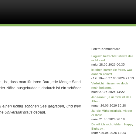
Letzte Kommentare
Logisch betrachtet stimmt das
wohl - auf...
nnier 28.06.2026 00:35
ist eben immer die frage, was
danach kommt....
c17h19no3 27.06.2026 21:13
de, ist, dass man für ihren Bau jede Menge Sand
Vielleicht müssen wir doch
der Nähe ausgebuddelt, dadurch ist ein schöner
noch heiraten....
nnier 27.06.2026 14:22
Jahaaaa? :) Für mich ist das
Album...
reuter 26.06.2026 15:28
l einen richtig schönen See gegraben, und weil
Ja, die Mühelosigkeit, mit der
e Universität draus gebaut.
er diese...
nnier 21.06.2026 20:18
Da will ich nicht fehlen: Happy
Birthday...
reuter 20.06.2026 13:24