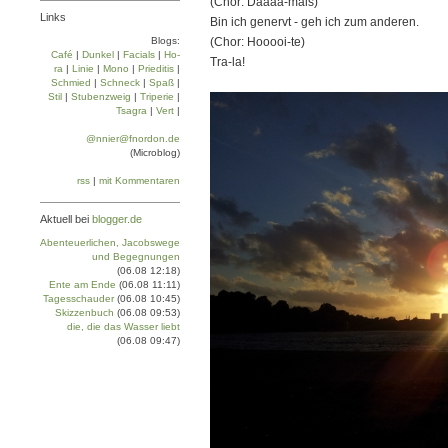
(Chor: Daaaa-mals)
Links
Bin ich genervt - geh ich zum anderen.
Blogs:
(Chor: Hooooi-te)
Café
|
Dun­kel
|
Facials
|
Ho­
Tra-la!
ra
|
Linie
|
Mo­no
|
Prie­di­tis
|
Schmied
|
Schneck
|
Spaß
|
Stil
|
Stu­ben­zweig
|
Tri­pe­rie
|
Tsa­gra
|
Vert
|
@nnier@fnordon.de
(Microblog)
rss
|
mit Kommentaren
Aktuell bei
blogger.de
Abenteuerlichen, Jacobswege
und Begegnungen
(06.08 12:18)
Ente am Ende
(06.08 11:11)
Tagesschauder
(06.08 10:45)
Skizzenbuch
(06.08 09:53)
die, die das Wasser liebt
(06.08 09:47)