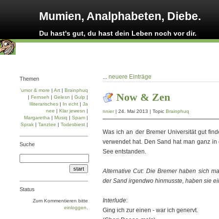
Mumien, Analphabeten, Diebe.
Du hast's gut, du hast dein Leben noch vor dir.
...
neuere Einträge
Themen
'umor & more
|
Art
|
Brainphuq
Now & Zen
|
Fernseh
|
Gelesn
|
Gulp
|
Illiterarisches
|
In echt
|
Ja
nee
|
Klar jewesn
|
nnier
| 24. Mai 2013 | Topic
Brainphuq
Margaretha
|
Musiq
|
Spam
|
Sprak
|
Tanztee
|
Todesbiest
|
Was ich an der Bremer Universität gut fin
verwendet hat. Den Sand hat man ganz in 
Suche
See entstanden.
Alternative Cut: Die Bremer haben sich ma
der Sand irgendwo hinmusste, haben sie ein
Status
Interlude
:
Zum Kommentieren bitte
einloggen
.
Ging ich zur einen - war ich genervt.