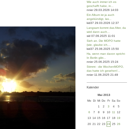
Wie auch immer ich es
geschafft habe, in...
nnier 29.03.2026 14:03
Ein Album ist ja auch
angekündigt, las...
kid37 29.03.2026 12:37
Langsam kommt das Alter, da
wird dann auch...
sid 07.09.2025 11:01
Sieh an. Die MOPO hatte
(wie, glaube ich,...
kid37 25.06.2025 15:50
Ha, wenn man davon spricht:
In Berlin gibt...
nnier 25.06.2025 15:24
Stimmt - die WochenMOPO,
das hatte ich gesehen!...
nnier 11.06.2025 21:49
Kalender
Mai 2013
Mo
Di
Mi
Do
Fr
Sa
So
1
2
3
4
5
6
7
8
9
10
11
12
13
14
15
16
17
18
19
20
21
22
23
24
25
26