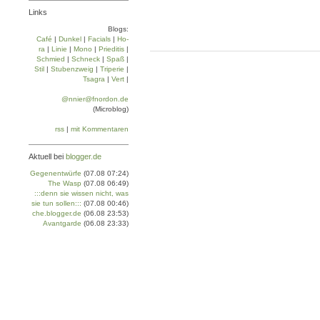
Links
Blogs:
Café
|
Dun­kel
|
Facials
|
Ho­
ra
|
Linie
|
Mo­no
|
Prie­di­tis
|
Schmied
|
Schneck
|
Spaß
|
Stil
|
Stu­ben­zweig
|
Tri­pe­rie
|
Tsa­gra
|
Vert
|
@nnier@fnordon.de
(Microblog)
rss
|
mit Kommentaren
Aktuell bei
blogger.de
Gegenentwürfe
(07.08 07:24)
The Wasp
(07.08 06:49)
:::denn sie wissen nicht, was
sie tun sollen:::
(07.08 00:46)
che.blogger.de
(06.08 23:53)
Avantgarde
(06.08 23:33)