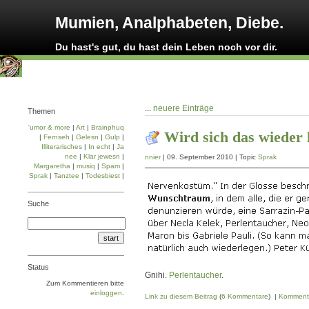
Mumien, Analphabeten, Diebe.
Du hast's gut, du hast dein Leben noch vor dir.
...
neuere Einträge
Themen
'umor & more
|
Art
|
Brainphuq
Wird sich das wieder 
|
Fernseh
|
Gelesn
|
Gulp
|
Illiterarisches
|
In echt
|
Ja
nee
|
Klar jewesn
|
nnier
| 09. September 2010 | Topic
Sprak
Margaretha
|
musiq
|
Spam
|
Sprak
|
Tanztee
|
Todesbiest
|
Suche
Status
Gnihi.
Perlentaucher
.
Zum Kommentieren bitte
einloggen
.
Link zu diesem Beitrag
(
6 Kommentare
) |
Komment