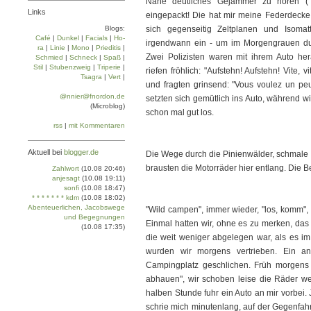
Nähe deutliches Gejammer zu hören ("
Links
eingepackt! Die hat mir meine Federdecke 
Blogs:
sich gegenseitig Zeltplanen und Isomat
Café
|
Dun­kel
|
Facials
|
Ho­
irgendwann ein - um im Morgengrauen dur
ra
|
Linie
|
Mo­no
|
Prie­di­tis
|
Zwei Polizisten waren mit ihrem Auto her
Schmied
|
Schneck
|
Spaß
|
Stil
|
Stu­ben­zweig
|
Tri­pe­rie
|
riefen fröhlich: "Aufstehn! Aufstehn! Vite, 
Tsa­gra
|
Vert
|
und fragten grinsend: "Vous voulez un pe
@nnier@fnordon.de
setzten sich gemütlich ins Auto, während 
(Microblog)
schon mal gut los.
rss
|
mit Kommentaren
Aktuell bei
blogger.de
Die Wege durch die Pinienwälder, schmale 
brausten die Motorräder hier entlang. Die B
Zahlwort
(10.08 20:46)
anjesagt
(10.08 19:11)
sonfi
(10.08 18:47)
* * * * * * * kdm
(10.08 18:02)
Abenteuerlichen, Jacobswege
"Wild campen", immer wieder, "los, komm", 
und Begegnungen
Einmal hatten wir, ohne es zu merken, das 
(10.08 17:35)
die weit weniger abgelegen war, als es i
wurden wir morgens vertrieben. Ein a
Campingplatz geschlichen. Früh morgens 
abhauen", wir schoben leise die Räder weg
halben Stunde fuhr ein Auto an mir vorbei.
schrie mich minutenlang, auf der Gegenfah