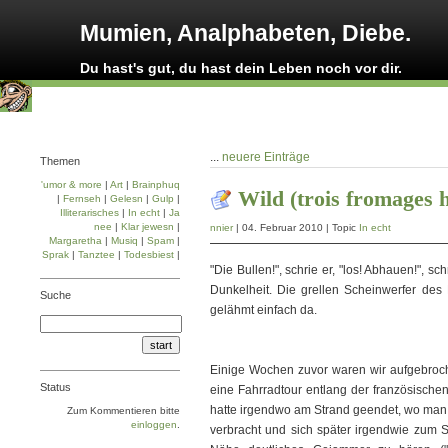
Mumien, Analphabeten, Diebe.
Du hast's gut, du hast dein Leben noch vor dir.
...
neuere Einträge
Themen
'umor & more
|
Art
|
Brainphuq
Wild (trois fromages h
|
Fernseh
|
Gelesn
|
Gulp
|
Illiterarisches
|
In echt
|
Ja
nee
|
Klar jewesn
|
nnier
| 04. Februar 2010 | Topic
In echt
Margaretha
|
Musiq
|
Spam
|
Sprak
|
Tanztee
|
Todesbiest
|
"Die Bullen!", schrie er, "los! Abhauen!", 
Dunkelheit. Die grellen Scheinwerfer des 
Suche
gelähmt einfach da.
Einige Wochen zuvor waren wir aufgebroche
Status
eine Fahrradtour entlang der französischen
hatte irgendwo am Strand geendet, wo man
Zum Kommentieren bitte
einloggen
.
verbracht und sich später irgendwie zum S