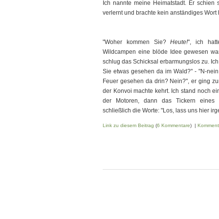
Ich nannte meine Heimatstadt. Er schien s
verlernt und brachte kein anständiges Wor
"Woher kommen Sie?
Heute!
", ich ha
Wildcampen eine blöde Idee gewesen war,
schlug das Schicksal erbarmungslos zu. Ich
Sie etwas gesehen da im Wald?" - "N-nein!
Feuer gesehen da drin? Nein?", er ging zu
der Konvoi machte kehrt. Ich stand noch e
der Motoren, dann das Tickern eines
schließlich die Worte: "Los, lass uns hier 
Link zu diesem Beitrag
(
6 Kommentare
) |
Komment