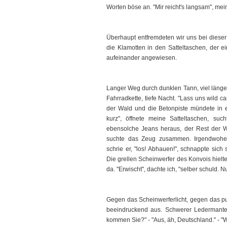
Worten böse an. "Mir reicht's langsam", mein
Überhaupt entfremdeten wir uns bei dieser
die Klamotten in den Satteltaschen, der ei
aufeinander angewiesen.
Langer Weg durch dunklen Tann, viel länger 
Fahrradkette, tiefe Nacht. "Lass uns wild c
der Wald und die Betonpiste mündete in ei
kurz", öffnete meine Satteltaschen, suc
ebensolche Jeans heraus, der Rest der Wä
suchte das Zeug zusammen. Irgendwoher 
schrie er, "los! Abhauen!", schnappte sich
Die grellen Scheinwerfer des Konvois hielt
da. "Erwischt", dachte ich, "selber schuld. N
Gegen das Scheinwerferlicht, gegen das pul
beeindruckend aus. Schwerer Ledermantel.
kommen Sie?" - "Aus, äh, Deutschland." -