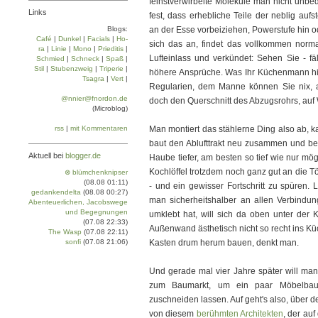
feinstverwirbelte Moleküle man nicht unbed
Links
fest, dass erhebliche Teile der neblig a
Blogs:
an der Esse vorbeiziehen, Powerstufe hin 
Café
|
Dun­kel
|
Facials
|
Ho­
sich das an, findet das vollkommen norma
ra
|
Linie
|
Mo­no
|
Prie­di­tis
|
Lufteinlass und verkündet: Sehen Sie - fäl
Schmied
|
Schneck
|
Spaß
|
Stil
|
Stu­ben­zweig
|
Tri­pe­rie
|
höhere Ansprüche. Was Ihr Küchenmann hier 
Tsa­gra
|
Vert
|
Regularien, dem Manne können Sie nix, a
@nnier@fnordon.de
doch den Querschnitt des Abzugsrohrs, auf
(Microblog)
rss
|
mit Kommentaren
Man montiert das stählerne Ding also ab, k
baut den Ablufttrakt neu zusammen und bes
Aktuell bei
blogger.de
Haube tiefer, am besten so tief wie nur mö
Kochlöffel trotzdem noch ganz gut an die T
⊗ blümchenknipser
(08.08 01:11)
- und ein gewisser Fortschritt zu spüren. 
gedankendelta
(08.08 00:27)
man sicherheitshalber an allen Verbindu
Abenteuerlichen, Jacobswege
und Begegnungen
umklebt hat, will sich da oben unter de
(07.08 22:33)
Außenwand ästhetisch nicht so recht ins K
The Wasp
(07.08 22:11)
sonfi
(07.08 21:06)
Kasten drum herum bauen, denkt man.
Und gerade mal vier Jahre später will man
zum Baumarkt, um ein paar Möbelbaup
zuschneiden lassen. Auf geht's also, über de
von diesem
berühmten Architekten
, der au