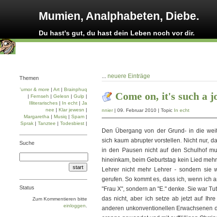
Mumien, Analphabeten, Diebe.
Du hast's gut, du hast dein Leben noch vor dir.
...
neuere Einträge
Themen
'umor & more
|
Art
|
Brainphuq
Come on, it's such a j
|
Fernseh
|
Gelesn
|
Gulp
|
Illiterarisches
|
In echt
|
Ja
nee
|
Klar jewesn
|
nnier
| 09. Februar 2010 | Topic
In echt
Margaretha
|
Musiq
|
Spam
|
Sprak
|
Tanztee
|
Todesbiest
|
Den Übergang von der Grund- in die wei
sich kaum abrupter vorstellen. Nicht nur, 
Suche
in den Pausen nicht auf den Schulhof mu
hineinkam, beim Geburtstag kein Lied mehr 
Lehrer nicht mehr Lehrer - sondern si
gerufen. So kommt es, dass ich, wenn ich a
Status
"Frau X", sondern an "E." denke. Sie war Tut
das nicht, aber ich setze ab jetzt auf Ihre
Zum Kommentieren bitte
einloggen
.
anderen unkonventionellen Erwachsenen denn