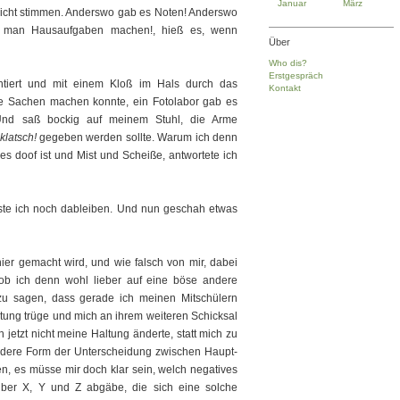
Januar
März
 nicht stimmen. Anderswo gab es Noten! Anderswo
te man Hausaufgaben machen!, hieß es, wenn
Über
Who dis?
Erstgespräch
entiert und mit einem Kloß im Hals durch das
Kontakt
e Sachen machen konnte, ein Fotolabor gab es
 Und saß bockig auf meinem Stuhl, die Arme
klatsch!
gegeben werden sollte. Warum ich denn
les doof ist und Mist und Scheiße, antwortete ich
ste ich noch dableiben. Und nun geschah etwas
s hier gemacht wird, und wie falsch von mir, dabei
 ob ich denn wohl lieber auf eine böse andere
 zu sagen, dass gerade ich meinen Mitschülern
ung trüge und mich an ihrem weiteren Schicksal
jetzt nicht meine Haltung änderte, statt mich zu
ondere Form der Unterscheidung zwischen Haupt-
n, es müsse mir doch klar sein, welch negatives
über X, Y und Z abgäbe, die sich eine solche