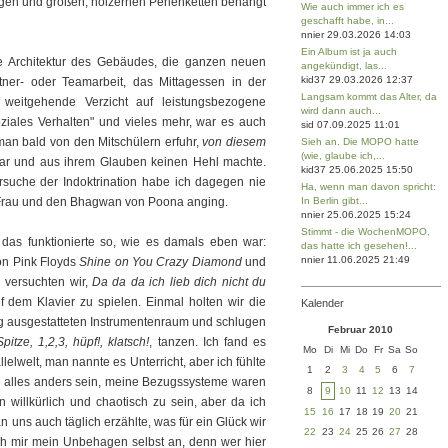
ngen und großen, hölzernen Perlenketten behängt
Wie auch immer ich es
geschafft habe, in...
nnier 29.03.2026 14:03
Ein Album ist ja auch
e Architektur des Gebäudes, die ganzen neuen
angekündigt, las...
kid37 29.03.2026 12:37
rtner- oder Teamarbeit, das Mittagessen in der
Langsam kommt das Alter, da
r weitgehende Verzicht auf leistungsbezogene
wird dann auch...
ziales Verhalten" und vieles mehr, war es auch
sid 07.09.2025 11:01
 man bald von den Mitschülern erfuhr,
von diesem
Sieh an. Die MOPO hatte
(wie, glaube ich,...
g war und aus ihrem Glauben keinen Hehl machte.
kid37 25.06.2025 15:50
suche der Indoktrination habe ich dagegen nie
Ha, wenn man davon spricht:
 Frau und den Bhagwan von Poona anging.
In Berlin gibt...
nnier 25.06.2025 15:24
Stimmt - die WochenMOPO,
, das funktionierte so, wie es damals eben war:
das hatte ich gesehen!...
nnier 11.06.2025 21:49
von Pink Floyds
Shine on You Crazy Diamond
und
 versuchten wir,
Da da da ich lieb dich nicht du
f dem Klavier zu spielen. Einmal holten wir die
Kalender
 ausgestatteten Instrumentenraum und schlugen
Februar 2010
pitze, 1,2,3, hüpf!, klatsch!
, tanzen. Ich fand es
Mo
Di
Mi
Do
Fr
Sa
So
llelwelt, man nannte es Unterricht, aber ich fühlte
1
2
3
4
5
6
7
e alles anders sein, meine Bezugssysteme waren
8
9
10
11
12
13
14
 willkürlich und chaotisch zu sein, aber da ich
15
16
17
18
19
20
21
 uns auch täglich erzählte, was für ein Glück wir
22
23
24
25
26
27
28
ich mir mein Unbehagen selbst an, denn wer hier