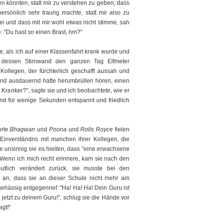
en könnten, statt mir zu verstehen zu geben, dass
rsönlich sehr traurig machte, statt mir also zu
 sei und dass mit mir wohl etwas nicht stimme, sah
e: "Du hast
so
einen Brast, hm?"
, als ich auf einer Klassenfahrt krank wurde und
n dessen Stirnwand den ganzen Tag Elfmeter
ollegen, der fürchterlich geschafft aussah und
und ausdauernd hatte herumbrüllen hören, einen
, Kranker?", sagte sie und ich beobachtete, wie er
nd für wenige Sekunden entspannt und friedlich
orte
Bhagwan
und
Poona
und
Rolls Royce
fielen
Einverständns mit manchen ihrer Kollegen, die
ie unsinnig sie es hielten, dass "eine erwachsene
Wenn ich mich recht erinnere, kam sie nach den
utlich verändert zurück, sie musste bei den
an, dass sie an dieser Schule nicht mehr am
 gehässig entgegenrief: "Ha! Ha! Ha! Dein Guru ist
 jetzt zu deinem Guru!", schlug sie die Hände vor
agt!"