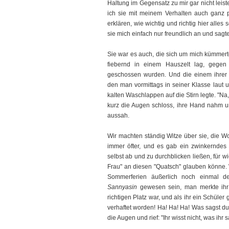
Haltung im Gegensatz zu mir gar nicht leist
ich sie mit meinem Verhalten auch ganz pe
erklären, wie wichtig und richtig hier alles
sie mich einfach nur freundlich an und sagt
Sie war es auch, die sich um mich kümmerte
fiebernd in einem Hauszelt lag, gege
geschossen wurden. Und die einem ihrer K
den man vormittags in seiner Klasse laut 
kalten Waschlappen auf die Stirn legte. "Na
kurz die Augen schloss, ihre Hand nahm u
aussah.
Wir machten ständig Witze über sie, die W
immer öfter, und es gab ein zwinkerndes 
selbst ab und zu durchblicken ließen, für w
Frau" an diesen "Quatsch" glauben könne. 
Sommerferien äußerlich noch einmal de
Sannyasin
gewesen sein, man merkte ihr 
richtigen Platz war, und als ihr ein Schüler
verhaftet worden! Ha! Ha! Ha! Was sagst du
die Augen und rief: "Ihr wisst nicht, was ihr s