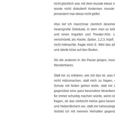
nicht glücklich war, mit dem musste etwas
wurde nicht diskutiert! Anderswo muss
jemandem mal etwas nicht gefiel.
Also lief ich manchmal ziemlich desori
riesengroße Gebäude, in dem man so toll
und einen Irrgarten und Theater-AGs.
verschränkt, als
Hacke, Spitze, 1,2,3, hüpf!, 
nicht mitmachte, fragte mich E. Weil das al
und stierte böse auf den Boden.
Als die anderen in die Pause gingen, mus
Wunderbares.
Statt mir zu erklären, wie toll das ist, wa
nicht mitzumachen, statt mich zu fragen,
Schule mit Noten gehen wolle, statt mir
gegenüber eine ganz besondere Verantwort
für immer schuldig machen würde, wenn ich 
fragen, ob das vielleicht meine ganz bes
und Nebenfächern sei, statt mir nahezulege
Vorbild ich mit meinem Verhalten gegen