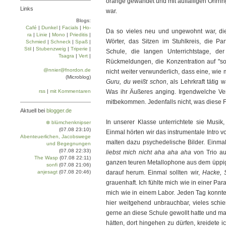
orange gewandet und mit auffälligen Ohrri
Links
war.
Blogs:
Café
|
Dun­kel
|
Facials
|
Ho­
Da so vieles neu und ungewohnt war, di
ra
|
Linie
|
Mo­no
|
Prie­di­tis
|
Wörter, das Sitzen im Stuhlkreis, die Pa
Schmied
|
Schneck
|
Spaß
|
Stil
|
Stu­ben­zweig
|
Tri­pe­rie
|
Schule, die langen Unterrichtstage, de
Tsa­gra
|
Vert
|
Rückmeldungen, die Konzentration auf "so
@nnier@fnordon.de
nicht weiter verwunderlich, dass eine, wie
(Microblog)
Guru, du weißt schon
, als Lehrkraft täti
rss
|
mit Kommentaren
Was ihr Äußeres anging. Irgendwelche Ver
mitbekommen. Jedenfalls nicht, was diese
Aktuell bei
blogger.de
In unserer Klasse unterrichtete sie Musik
⊗ blümchenknipser
(07.08 23:10)
Einmal hörten wir das instrumentale Intro 
Abenteuerlichen, Jacobswege
malten dazu psychedelische Bilder. Einmal
und Begegnungen
(07.08 22:33)
liebst mich nicht aha aha aha
von Trio au
The Wasp
(07.08 22:11)
ganzen teuren Metallophone aus dem üppig
sonfi
(07.08 21:06)
anjesagt
(07.08 20:46)
darauf herum. Einmal sollten wir,
Hacke, S
grauenhaft. Ich fühlte mich wie in einer Para
mich wie in einem Labor. Jeden Tag konnt
hier weitgehend unbrauchbar, vieles schien
gerne an diese Schule gewollt hatte und man
hätten, dort hingehen zu dürfen, kreidete 