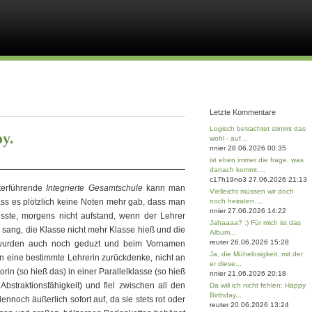
Letzte Kommentare
Logisch betrachtet stimmt das
oy.
wohl - auf...
nnier 28.06.2026 00:35
ist eben immer die frage, was
danach kommt....
c17h19no3 27.06.2026 21:13
terführende
Integrierte Gesamtschule
kann man
Vielleicht müssen wir doch
dass es plötzlich keine Noten mehr gab, dass man
noch heiraten....
nnier 27.06.2026 14:22
sste, morgens nicht aufstand, wenn der Lehrer
Jahaaaa? :) Für mich ist das
sang, die Klasse nicht mehr Klasse hieß und die
Album...
reuter 26.06.2026 15:28
e wurden auch noch geduzt und beim Vornamen
Ja, die Mühelosigkeit, mit der
n eine bestimmte Lehrerin zurückdenke, nicht an
er diese...
orin (so hieß das) in einer Parallelklasse (so hieß
nnier 21.06.2026 20:18
 Abstraktionsfähigkeit) und fiel zwischen all den
Da will ich nicht fehlen: Happy
Birthday...
och äußerlich sofort auf, da sie stets rot oder
reuter 20.06.2026 13:24