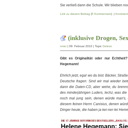
Sie verließ dann die Schule. Wir blieben no
Link zu diesem Beitrag
(
5 Kommentare
) |
Komment
(inklusive Drogen, S
nnier
| 09. Februar 2010 | Topic
Gelesn
Gibt es Originalität oder nur Echtheit?
Hegemann!
Ehrlich jetzt, egal wo du bist: Bäcker, Stra
Deutsche fragen: Sind wir mal wieder betr
dann die Daten-CD, aber wehe, du brennst 
des minderjährigen Luders, lechz, was die 
noch mal jung sein, denen würde man's, u
diesem feinen Herrn Canisius, denen würde
Dinger heute, die haben ja kei-ner-lei Hem