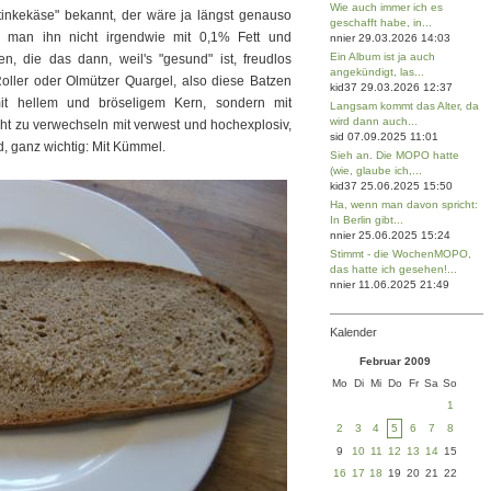
Wie auch immer ich es
inkekäse" bekannt, der wäre ja längst genauso
geschafft habe, in...
e man ihn nicht irgendwie mit 0,1% Fett und
nnier 29.03.2026 14:03
Ein Album ist ja auch
n, die das dann, weil's "gesund" ist, freudlos
angekündigt, las...
oller oder Olmützer Quargel, also diese Batzen
kid37 29.03.2026 12:37
t hellem und bröseligem Kern, sondern mit
Langsam kommt das Alter, da
wird dann auch...
icht zu verwechseln mit verwest und hochexplosiv,
sid 07.09.2025 11:01
, ganz wichtig: Mit Kümmel.
Sieh an. Die MOPO hatte
(wie, glaube ich,...
kid37 25.06.2025 15:50
Ha, wenn man davon spricht:
In Berlin gibt...
nnier 25.06.2025 15:24
Stimmt - die WochenMOPO,
das hatte ich gesehen!...
nnier 11.06.2025 21:49
Kalender
Februar 2009
Mo
Di
Mi
Do
Fr
Sa
So
1
2
3
4
5
6
7
8
9
10
11
12
13
14
15
16
17
18
19
20
21
22