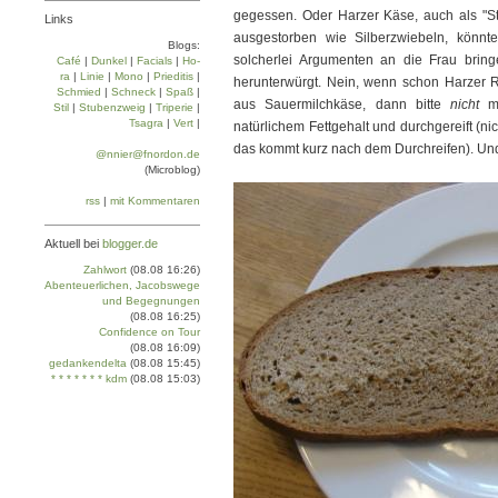
gegessen. Oder Harzer Käse, auch als "St
Links
ausgestorben wie Silberzwiebeln, könnt
Blogs:
solcherlei Argumenten an die Frau bringe
Café
|
Dun­kel
|
Facials
|
Ho­
ra
|
Linie
|
Mo­no
|
Prie­di­tis
|
herunterwürgt. Nein, wenn schon Harzer R
Schmied
|
Schneck
|
Spaß
|
aus Sauermilchkäse, dann bitte
nicht
mi
Stil
|
Stu­ben­zweig
|
Tri­pe­rie
|
Tsa­gra
|
Vert
|
natürlichem Fettgehalt und durchgereift (n
das kommt kurz nach dem Durchreifen). Und
@nnier@fnordon.de
(Microblog)
rss
|
mit Kommentaren
Aktuell bei
blogger.de
Zahlwort
(08.08 16:26)
Abenteuerlichen, Jacobswege
und Begegnungen
(08.08 16:25)
Confidence on Tour
(08.08 16:09)
gedankendelta
(08.08 15:45)
* * * * * * * kdm
(08.08 15:03)