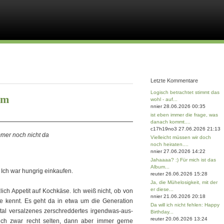
Letzte Kommentare
Logisch betrachtet stimmt das
üm
wohl - auf...
nnier 28.06.2026 00:35
ist eben immer die frage, was
danach kommt....
c17h19no3 27.06.2026 21:13
mmer noch nicht da
Vielleicht müssen wir doch
noch heiraten....
nnier 27.06.2026 14:22
Jahaaaa? :) Für mich ist das
Album...
Ich war hungrig einkaufen.
reuter 26.06.2026 15:28
Ja, die Mühelosigkeit, mit der
er diese...
ch Appetit auf Kochkäse. Ich weiß nicht, ob von
nnier 21.06.2026 20:18
 kennt. Es geht da in etwa um die Generation
Da will ich nicht fehlen: Happy
otal versalzenes zerschreddertes irgendwas-aus-
Birthday...
reuter 20.06.2026 13:24
ich zwar recht selten, dann aber immer gerne