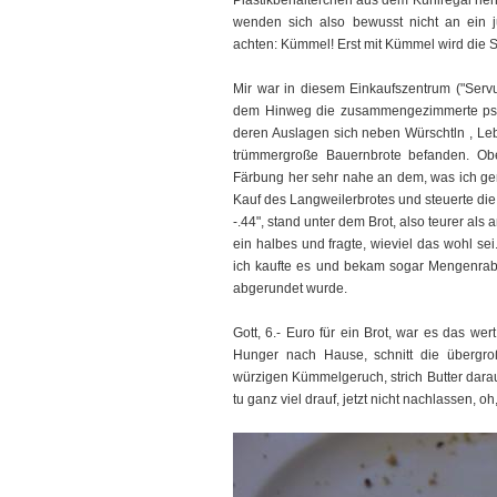
Plastikbehälterchen aus dem Kühlregal neh
wenden sich also bewusst nicht an ein j
achten: Kümmel! Erst mit Kümmel wird die Sa
Mir war in diesem Einkaufszentrum ("Servu
dem Hinweg die zusammengezimmerte pseud
deren Auslagen sich neben Würschtln , Le
trümmergroße Bauernbrote befanden. Ob
Färbung her sehr nahe an dem, was ich ger
Kauf des Langweilerbrotes und steuerte di
-.44", stand unter dem Brot, also teurer als
ein halbes und fragte, wieviel das wohl se
ich kaufte es und bekam sogar Mengenrabat
abgerundet wurde.
Gott, 6.- Euro für ein Brot, war es das wer
Hunger nach Hause, schnitt die übergr
würzigen Kümmelgeruch, strich Butter darau
tu ganz viel drauf, jetzt nicht nachlassen, o