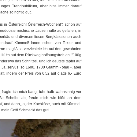
men, die sehen so aus, wie sie immer aussahen,
unges Trendpublikum, aber bitte immer darauf
che so richtig gut.
s in Österreich! Österreich-Wochen!") schon auf
oösterreichische Jausenhütte aufgefallen, in
berkäs und diversen fiesen Bergkäsesorten auch
endrauf Kümmel! Innen schon von Textur und
ne mag! Also verzichtete ich auf den gewohnten
e Hüttn auf dem Rückweg hoffnungsfroh an. "100g
 anderswo das Schnitzel, und ich deutete tapfer auf
i. Ja, servus, so 1600, 1700 Gramm - oha! -, aber
t, indem der Preis von 6,52 auf glatte 6.- Euro
t, fragte ich mich bang, fuhr halb wahnsinnig vor
oße Scheibe ab, freute mich wie blöd an dem
f, und dann, ja, der Kochkäse, auch mit Kümmel,
h, mein Gott! Schmeckt das gut!