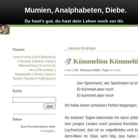
Mumien, Analphabeten, Diebe.
Du hast's gut, du hast dein Leben noch vor dir.
...
neuere Einträge
Themen
'umor & more
|
Art
|
Brainphuq
Kümmelüm Kümmel
|
Fernseh
|
Gelesn
|
Gulp
|
Illiterarisches
|
In echt
|
Ja
nee
|
Klar jewesn
|
nnier
| 05. Februar 2009 | Topic
In echt
Margaretha
|
Musiq
|
Spam
|
Sprak
|
Tanztee
|
Todesbiest
|
Der Spielmann, der Spielmann ist i
Er kümmelt aber noch
Suche
Er kümmelt aber noch
Ich habe einen schweren Fehler begangen. 
An solchen Tagen bekomme ich dann plötzli
Status
den jungen Leuten noch jemand Kochkäse
Zum Kommentieren bitte
Lachsersatz, das ist so rotgefärbtes und t
einloggen
.
dem-Meer im Glas, sehr ölig, das habe 