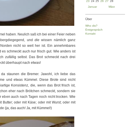
23
24
25
26
27
28
Januar
März
Über
Who dis?
Erstgespräch
Kontakt
mel haben. Neulich saß ich bei einer Feier neben
mbergdiegegend, und
die
wissen nämlich ganz
 Norden nicht so weit her ist. Ein annehmbares
es schmeckt auch nur frisch gut. Wie anders ist
h zufällig selbst. Das Brot schmeckt nach drei
ckt überhaupt nach etwas!
da staunen die Bremer. Jawohl, ich liebe das
rume und etwas Kümmel. Diese Brote sind nicht
rtige Konsistenz, die, wenn das Brot frisch ist,
chon eher nach Brötchen schmeckt, sondern sie
aber eben auch nach Tagen noch nicht trocken. Wie
t Butter; oder mit Käse; oder mit Wurst; oder mit
de (ja, das auch! Ja, mit Kümmel!)