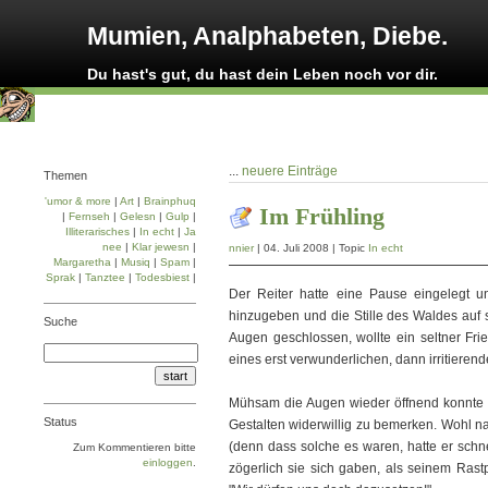
Mumien, Analphabeten, Diebe.
Du hast's gut, du hast dein Leben noch vor dir.
...
neuere Einträge
Themen
'umor & more
|
Art
|
Brainphuq
Im Frühling
|
Fernseh
|
Gelesn
|
Gulp
|
Illiterarisches
|
In echt
|
Ja
nee
|
Klar jewesn
|
nnier
| 04. Juli 2008 | Topic
In echt
Margaretha
|
Musiq
|
Spam
|
Sprak
|
Tanztee
|
Todesbiest
|
Der Reiter hatte eine Pause eingelegt 
hinzugeben und die Stille des Waldes auf s
Suche
Augen geschlossen, wollte ein seltner Frie
eines erst verwunderlichen, dann irritier
Mühsam die Augen wieder öffnend konnte e
Status
Gestalten widerwillig zu bemerken. Wohl n
(denn dass solche es waren, hatte er schnel
Zum Kommentieren bitte
einloggen
.
zögerlich sie sich gaben, als seinem Rastp