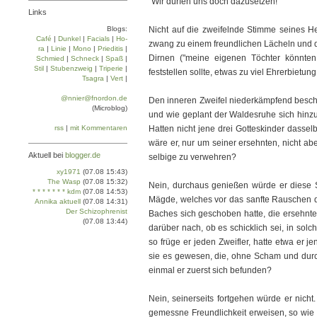
"Wir dürfen uns doch dazusetzen!"
Links
Blogs:
Nicht auf die zweifelnde Stimme seines He
Café
|
Dun­kel
|
Facials
|
Ho­
zwang zu einem freundlichen Lächeln und de
ra
|
Linie
|
Mo­no
|
Prie­di­tis
|
Dirnen ("meine eigenen Töchter könnten 
Schmied
|
Schneck
|
Spaß
|
Stil
|
Stu­ben­zweig
|
Tri­pe­rie
|
feststellen sollte, etwas zu viel Ehrerbietun
Tsa­gra
|
Vert
|
@nnier@fnordon.de
Den inneren Zweifel niederkämpfend beschlo
(Microblog)
und wie geplant der Waldesruhe sich hinzu
rss
|
mit Kommentaren
Hatten nicht jene drei Gotteskinder dasse
wäre er, nur um seiner ersehnten, nicht ab
Aktuell bei
blogger.de
selbige zu verwehren?
xy1971
(07.08 15:43)
The Wasp
(07.08 15:32)
Nein, durchaus genießen würde er diese 
* * * * * * * kdm
(07.08 14:53)
Mägde, welches vor das sanfte Rauschen de
Annika aktuell
(07.08 14:31)
Der Schizophrenist
Baches sich geschoben hatte, die ersehnte 
(07.08 13:44)
darüber nach, ob es schicklich sei, in sol
so früge er jeden Zweifler, hatte etwa er j
sie es gewesen, die, ohne Scham und durc
einmal er zuerst sich befunden?
Nein, seinerseits fortgehen würde er nicht
gemessne Freundlichkeit erweisen, so wie d