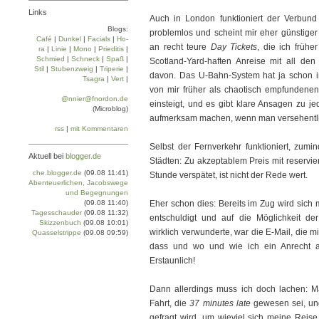
Links
Auch in London funktioniert der Verbun
Blogs:
problemlos und scheint mir eher günstiger
Café
|
Dun­kel
|
Facials
|
Ho­
an recht teure
Day Tickets
, die ich frühe
ra
|
Linie
|
Mo­no
|
Prie­di­tis
|
Schmied
|
Schneck
|
Spaß
|
Scotland-Yard-haften Anreise mit all den 
Stil
|
Stu­ben­zweig
|
Tri­pe­rie
|
davon. Das U-Bahn-System hat ja schon im
Tsa­gra
|
Vert
|
von mir früher als chaotisch empfundene
@nnier@fnordon.de
einsteigt, und es gibt klare Ansagen zu je
(Microblog)
aufmerksam machen, wenn man versehentlich
rss
|
mit Kommentaren
Selbst der Fernverkehr funktioniert, zum
Aktuell bei
blogger.de
Städten: Zu akzeptablem Preis mit reservie
che.blogger.de
(09.08 11:41)
Stunde verspätet, ist nicht der Rede wert.
Abenteuerlichen, Jacobswege
und Begegnungen
(09.08 11:40)
Eher schon dies: Bereits im Zug wird sich 
Tagesschauder
(09.08 11:32)
entschuldigt und auf die Möglichkeit d
Skizzenbuch
(09.08 10:01)
wirklich verwunderte, war die E-Mail, die m
Quasselstrippe
(09.08 09:59)
dass und wo und wie ich ein Anrecht au
Erstaunlich!
Dann allerdings muss ich doch lachen: M
Fahrt, die
37 minutes late
gewesen sei, un
gefragt wird, um wieviel sich meine Reise