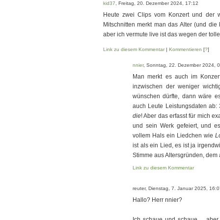
kid37
, Freitag, 20. Dezember 2024, 17:12
Heute zwei Clips vom Konzert und der w
Mitschnitten merkt man das Alter (und die
aber ich vermute live ist das wegen der to
Link zu diesem Kommentar
|
Kommentieren
[
?
]
nnier
, Sonntag, 22. Dezember 2024, 
Man merkt es auch im Konzert.
inzwischen der weniger wichti
wünschen dürfte, dann wäre es,
auch Leute Leistungsdaten ab: 
die
! Aber das erfasst für mich e
und sein Werk gefeiert, und es
vollem Hals ein Liedchen wie
L
ist als ein Lied, es ist ja irgen
Stimme aus Altersgründen, dem
Link zu diesem Kommentar
reuter, Dienstag, 7. Januar 2025, 16:
Hallo? Herr nnier?
Ich schaue und schaue ... aber 