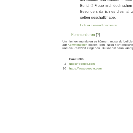
Bericht? Freue mich doch schon d
Besonders da ich es diesmal 
selber geschafft habe.
Link zu diesem Kommentar
Kommentieren
[
?
]
Um hier kommentieren zu können, musst du bei blogg
auf
Kommentieren
klicken, dort "Noch nicht regis
und ein Passwort eingeben. Du kannst dann künftig
Backlinks
2
https://google.com
10
https://www.google.com