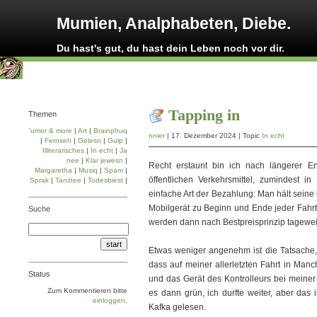
Mumien, Analphabeten, Diebe.
Du hast's gut, du hast dein Leben noch vor dir.
Tapping in
Themen
'umor & more
|
Art
|
Brainphuq
nnier
| 17. Dezember 2024 | Topic
In echt
|
Fernseh
|
Gelesn
|
Gulp
|
Illiterarisches
|
In echt
|
Ja
nee
|
Klar jewesn
|
Recht erstaunt bin ich nach längerer E
Margaretha
|
Musiq
|
Spam
|
öffentlichen Verkehrsmittel, zumindest 
Sprak
|
Tanztee
|
Todesbiest
|
einfache Art der Bezahlung: Man hält seine
Mobilgerät zu Beginn und Ende jeder Fahrt 
Suche
werden dann nach Bestpreisprinzip tagewe
Etwas weniger angenehm ist die Tatsache,
dass auf meiner allerletzten Fahrt in Manc
Status
und das Gerät des Kontrolleurs bei meiner 
Zum Kommentieren bitte
es dann grün, ich durfte weiter, aber das 
einloggen
.
Kafka gelesen.