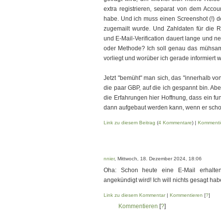
extra registrieren, separat von dem Accou
habe. Und ich muss einen Screenshot (!) d
zugemailt wurde. Und Zahldaten für die R
und E-Mail-Verification dauert lange und ne
oder Methode? Ich soll genau das mühsam
vorliegt und worüber ich gerade informiert 
Jetzt "bemüht" man sich, das "innerhalb vo
die paar GBP, auf die ich gespannt bin. Ab
die Erfahrungen hier Hoffnung, dass ein fu
dann aufgebaut werden kann, wenn er schon
Link zu diesem Beitrag
(
4 Kommentare
) |
Kommenti
nnier
, Mittwoch, 18. Dezember 2024, 18:06
Oha: Schon heute eine E-Mail erhalten
angekündigt wird! Ich will nichts gesagt hab
Link zu diesem Kommentar
|
Kommentieren
[
?
]
Kommentieren
[
?
]