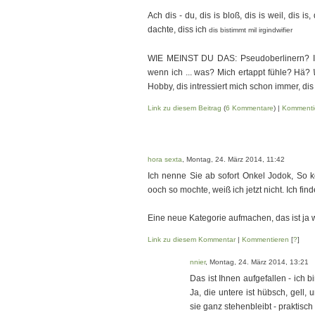
Ach dis - du, dis is bloß, dis is weil, dis is
dachte, diss ich
dis bistimmt mil irgindwifier
WIE MEINST DU DAS: Pseudoberlinern? I
wenn ich ... was? Mich ertappt fühle? Hä?
Hobby, dis intressiert mich schon immer, dis 
Link zu diesem Beitrag
(
6 Kommentare
) |
Kommenti
hora sexta
, Montag, 24. März 2014, 11:42
Ich nenne Sie ab sofort Onkel Jodok, So
ooch so mochte, weiß ich jetzt nicht. Ich fin
Eine neue Kategorie aufmachen, das ist ja w
Link zu diesem Kommentar
|
Kommentieren
[
?
]
nnier
, Montag, 24. März 2014, 13:21
Das ist Ihnen aufgefallen - ich 
Ja, die untere ist hübsch, gell,
sie ganz stehenbleibt - praktisch