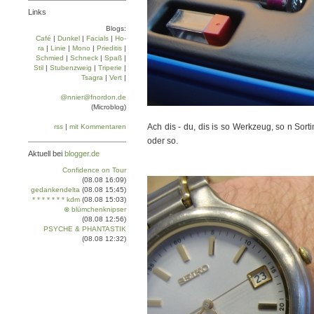
Links
Blogs:
Café
|
Dun­kel
|
Facials
|
Ho­
ra
|
Linie
|
Mo­no
|
Prie­di­tis
|
Schmied
|
Schneck
|
Spaß
|
Stil
|
Stu­ben­zweig
|
Tri­pe­rie
|
Tsa­gra
|
Vert
|
@nnier@fnordon.de
(Microblog)
Ach dis - du, dis is so Werkzeug, so n Sor
rss
|
mit Kommentaren
oder so.
Aktuell bei
blogger.de
Confidence on Tour
(08.08 16:09)
gedankendelta
(08.08 15:45)
* * * * * * * kdm
(08.08 15:03)
⊗ blümchenknipser
(08.08 12:56)
PSYCHE & PHANTASTIK
(08.08 12:32)