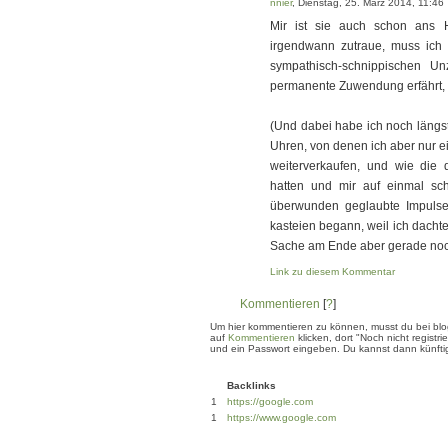
nnier
, Dienstag, 25. März 2014, 11:46
Mir ist sie auch schon ans H
irgendwann zutraue, muss ich 
sympathisch-schnippischen Un
permanente Zuwendung erfährt, ve
(Und dabei habe ich noch längst 
Uhren, von denen ich aber nur ei
weiterverkaufen, und wie die
hatten und mir auf einmal sch
überwunden geglaubte Impulse
kasteien begann, weil ich dachte
Sache am Ende aber gerade noch
Link zu diesem Kommentar
Kommentieren
[
?
]
Um hier kommentieren zu können, musst du bei blogg
auf
Kommentieren
klicken, dort "Noch nicht regis
und ein Passwort eingeben. Du kannst dann künftig
Backlinks
1
https://google.com
1
https://www.google.com