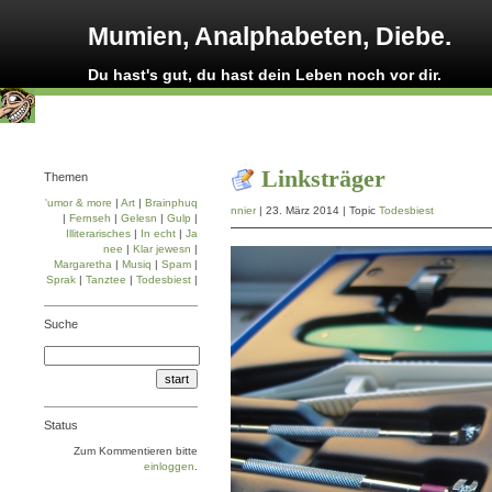
Mumien, Analphabeten, Diebe.
Du hast's gut, du hast dein Leben noch vor dir.
Linksträger
Themen
'umor & more
|
Art
|
Brainphuq
nnier
| 23. März 2014 | Topic
Todesbiest
|
Fernseh
|
Gelesn
|
Gulp
|
Illiterarisches
|
In echt
|
Ja
nee
|
Klar jewesn
|
Margaretha
|
Musiq
|
Spam
|
Sprak
|
Tanztee
|
Todesbiest
|
Suche
Status
Zum Kommentieren bitte
einloggen
.