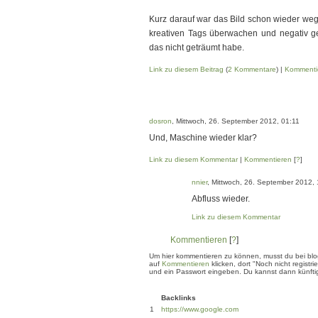
Kurz darauf war das Bild schon wieder weg.
kreativen Tags überwachen und negativ ge
das nicht geträumt habe.
Link zu diesem Beitrag
(
2 Kommentare
) |
Kommenti
dosron
, Mittwoch, 26. September 2012, 01:11
Und, Maschine wieder klar?
Link zu diesem Kommentar
|
Kommentieren
[
?
]
nnier
, Mittwoch, 26. September 2012,
Abfluss wieder.
Link zu diesem Kommentar
Kommentieren
[
?
]
Um hier kommentieren zu können, musst du bei blogg
auf
Kommentieren
klicken, dort "Noch nicht regis
und ein Passwort eingeben. Du kannst dann künftig
Backlinks
1
https://www.google.com