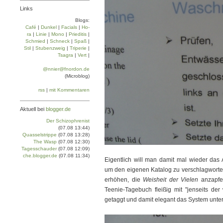
Links
Blogs:
Café
|
Dun­kel
|
Facials
|
Ho­
ra
|
Linie
|
Mo­no
|
Prie­di­tis
|
Schmied
|
Schneck
|
Spaß
|
Stil
|
Stu­ben­zweig
|
Tri­pe­rie
|
Tsa­gra
|
Vert
|
@nnier@fnordon.de
(Microblog)
rss
|
mit Kommentaren
Aktuell bei
blogger.de
Der Schizophrenist
(07.08 13:44)
Quasselstrippe
(07.08 13:28)
The Wasp
(07.08 12:30)
Tagesschauder
(07.08 12:09)
che.blogger.de
(07.08 11:34)
Eigentlich will man damit mal wieder das 
um den eigenen Katalog zu verschlagworten
erhöhen, die
Weisheit der Vielen
anzapfe
Teenie-Tagebuch fleißig mit "jenseits der 
getaggt und damit elegant das System unter