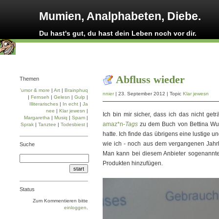
Mumien, Analphabeten, Diebe.
Du hast's gut, du hast dein Leben noch vor dir.
Abfluss wieder
Themen
'umor & more
|
Art
|
Brainphuq
nnier
| 23. September 2012 | Topic
Klar jewesn
|
Fernseh
|
Gelesn
|
Gulp
|
Illiterarisches
|
In echt
|
Ja
nee
|
Klar jewesn
|
Ich bin mir sicher, dass ich das nicht get
Margaretha
|
Musiq
|
Spam
|
amaz*n-
Tags
zu dem Buch von Bettina Wulf
Sprak
|
Tanztee
|
Todesbiest
|
hatte. Ich finde das übrigens eine lustige 
wie ich - noch aus dem vergangenen Jahrhu
Suche
Man kann bei diesem Anbieter sogenannte
Produkten hinzufügen.
Status
Zum Kommentieren bitte
einloggen
.