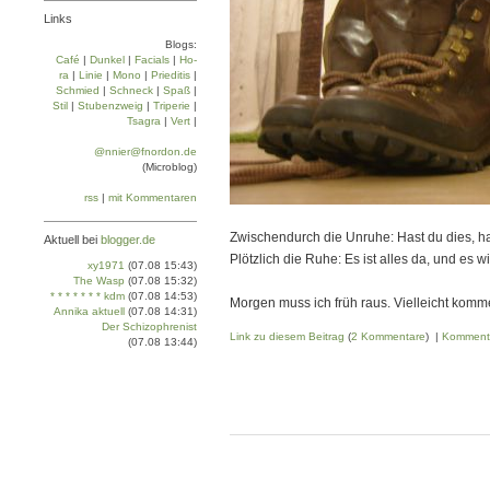
Links
Blogs:
Café
|
Dun­kel
|
Facials
|
Ho­
ra
|
Linie
|
Mo­no
|
Prie­di­tis
|
Schmied
|
Schneck
|
Spaß
|
Stil
|
Stu­ben­zweig
|
Tri­pe­rie
|
Tsa­gra
|
Vert
|
@nnier@fnordon.de
(Microblog)
rss
|
mit Kommentaren
Zwischendurch die Unruhe: Hast du dies, ha
Aktuell bei
blogger.de
Plötzlich die Ruhe: Es ist alles da, und es 
xy1971
(07.08 15:43)
The Wasp
(07.08 15:32)
* * * * * * * kdm
(07.08 14:53)
Morgen muss ich früh raus. Vielleicht komm
Annika aktuell
(07.08 14:31)
Der Schizophrenist
Link zu diesem Beitrag
(
2 Kommentare
) |
Komment
(07.08 13:44)