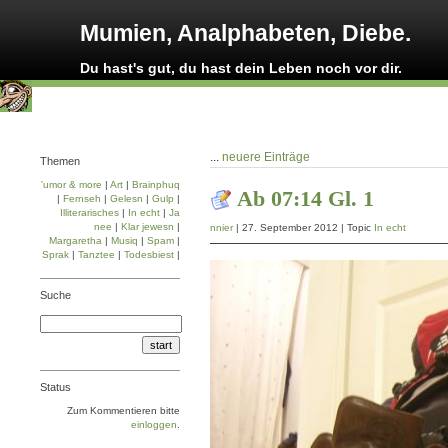
Mumien, Analphabeten, Diebe.
Du hast's gut, du hast dein Leben noch vor dir.
...
neuere Einträge
Themen
'umor & more
|
Art
|
Brainphuq
Ab 07:14 Gl. 1
|
Fernseh
|
Gelesn
|
Gulp
|
Illiterarisches
|
In echt
|
Ja
nee
|
Klar jewesn
|
nnier
| 27. September 2012 | Topic
In echt
Margaretha
|
Musiq
|
Spam
|
Sprak
|
Tanztee
|
Todesbiest
|
Suche
Status
Zum Kommentieren bitte
einloggen
.