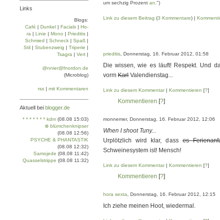
um sechzig Prozent
an
.")
Links
Link zu diesem Beitrag
(
3 Kommentare
) |
Kommenti
Blogs:
Café
|
Dun­kel
|
Facials
|
Ho­
ra
|
Linie
|
Mo­no
|
Prie­di­tis
|
Schmied
|
Schneck
|
Spaß
|
Stil
|
Stu­ben­zweig
|
Tri­pe­rie
|
prieditis
, Donnerstag, 16. Februar 2012, 01:58
Tsa­gra
|
Vert
|
Die wissen, wie es läuft! Respekt. Und da
@nnier@fnordon.de
vorm
Karl
Valendienstag...
(Microblog)
rss
|
mit Kommentaren
Link zu diesem Kommentar
|
Kommentieren
[
?
]
Kommentieren
[
?
]
Aktuell bei
blogger.de
* * * * * * * kdm
(08.08 15:03)
monnemer, Donnerstag, 16. Februar 2012, 12:06
⊗ blümchenknipser
When I shoot Tuny...
(08.08 12:56)
PSYCHE & PHANTASTIK
Urplötzlich wird klar, dass
es Ferienan
(08.08 12:32)
Schweinesystem ist! Mensch!
Samojede
(08.08 11:42)
Quasselstrippe
(08.08 11:32)
Link zu diesem Kommentar
|
Kommentieren
[
?
]
Kommentieren
[
?
]
hora sexta
, Donnerstag, 16. Februar 2012, 12:15
Ich ziehe meinen Hoot, wiedermal.