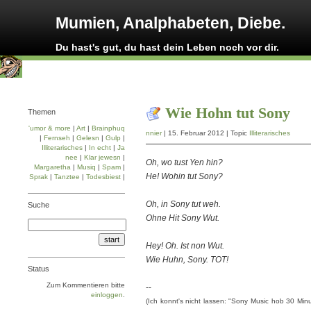
Mumien, Analphabeten, Diebe.
Du hast's gut, du hast dein Leben noch vor dir.
Wie Hohn tut Sony
Themen
'umor & more
|
Art
|
Brainphuq
nnier
| 15. Februar 2012 | Topic
Illiterarisches
|
Fernseh
|
Gelesn
|
Gulp
|
Illiterarisches
|
In echt
|
Ja
nee
|
Klar jewesn
|
Oh, wo tust Yen hin?
Margaretha
|
Musiq
|
Spam
|
He! Wohin tut Sony?
Sprak
|
Tanztee
|
Todesbiest
|
Oh, in Sony tut weh.
Suche
Ohne Hit Sony Wut.
Hey! Oh. Ist non Wut.
Wie Huhn, Sony. TOT!
Status
Zum Kommentieren bitte
--
einloggen
.
(Ich konnt's nicht lassen: "Sony Music hob 30 Mi