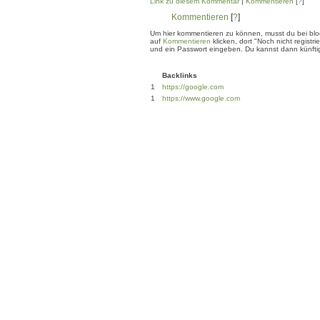
Link zu diesem Kommentar
|
Kommentieren
[
?
]
Kommentieren
[
?
]
Um hier kommentieren zu können, musst du bei blogg
auf
Kommentieren
klicken, dort "Noch nicht regis
und ein Passwort eingeben. Du kannst dann künftig
Backlinks
1
https://google.com
1
https://www.google.com