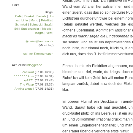
Relais gekümmert hat. "Da irgendwo im Flur"
Links
Wand vom Schalter her aufstemmen und im
Blogs:
einen zuerst, dass das so spindeldürre Pup
Café
|
Dun­kel
|
Facials
|
Ho­
Lichtstrom durchgeführt wie bei einem norm
ra
|
Linie
|
Mo­no
|
Prie­di­tis
|
Relais getastet werden, welches die eig
Schmied
|
Schneck
|
Spaß
|
Stil
|
Stu­ben­zweig
|
Tri­pe­rie
|
-öffnens übernimmt.
Kommt ein Missionar i
Tsa­gra
|
Vert
|
macht es Klack / sagen die Eingeborenen ty
@nnier@fnordon.de
sie selber
. Und es ist ein deprimierendes G
(Microblog)
noch, bitte, nur einmal noch, Klicklick, Kl
rss
|
mit Kommentaren
dich aus, doch das R. ist für immer verstumm
Aktuell bei
blogger.de
Einmal ist mir ein Elektriker abgehauen, na
hinterher und rief, warte, du kriegst doch
Zahlwort
(07.08 16:38)
* * * * * * * kdm
(07.08 16:31)
Ruhe! Ich will kein Geld! Ich will meine Ruh
xy1971
(07.08 15:43)
langsam zurück, dabei ist
er
doch der Elektr
The Wasp
(07.08 15:32)
Annika aktuell
(07.08 14:31)
klar.
Im oberen Flur ist ein Drucktaster, irgend
Wand, darauf habe ich mal geachtet, und
drucktastet plötzlich ins Leere, es ist ein äu
an, und vollkommen irrational drückt man 
um einen Eingeborenenschalter, und man
der Trauer über die verlorene erste Natur.