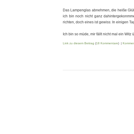
Das Lampenglas abnehmen, die heiße Glühb
ich bin noch nicht ganz dahintergekonmme
richten, doch eines ist gewiss: In einigen Ta
Ich bin so müde, mir fällt nicht mal ein Witz
Link zu diesem Beitrag
(
18 Kommentare
) |
Kommen