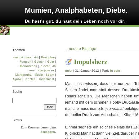
Mumien, Analphabeten, Diebe.
Du hast's gut, du hast dein Leben noch vor dir.
...
neuere Einträge
Themen
'umor & more
|
Art
|
Brainphuq
Impulsherz
|
Fernseh
|
Gelesn
|
Gulp
|
Illiterarisches
|
In echt
|
Ja
nee
|
Klar jewesn
|
nnier
| 31. Januar 2012 | Topic
In echt
Margaretha
|
Musiq
|
Spam
|
Sprak
|
Tanztee
|
Todesbiest
|
Man muss wissen, dass hier nur zum Teil
Stellen findet man statt dessen Drucktas
Suche
Relais schalten. Die Menschen haben unte
jemand mit dem schönen Hobby
Drucktast
manche muss man z.B. je
zweimal
betätige
doppelter Druck zum Ausschalten. Klicklick!
Status
Einmal segnete ein solches Relais das Zeit
Zum Kommentieren bitte
einloggen
.
Klicklick! Man hat dann viel Zeit, darüber