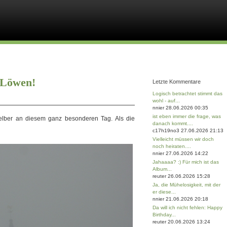
 Löwen!
Letzte Kommentare
Logisch betrachtet stimmt das
wohl - auf...
nnier 28.06.2026 00:35
ist eben immer die frage, was
elber an diesem ganz besonderen Tag. Als die
danach kommt....
c17h19no3 27.06.2026 21:13
Vielleicht müssen wir doch
noch heiraten....
nnier 27.06.2026 14:22
Jahaaaa? :) Für mich ist das
Album...
reuter 26.06.2026 15:28
Ja, die Mühelosigkeit, mit der
er diese...
nnier 21.06.2026 20:18
Da will ich nicht fehlen: Happy
Birthday...
reuter 20.06.2026 13:24