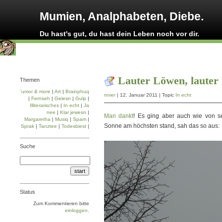
Mumien, Analphabeten, Diebe.
Du hast's gut, du hast dein Leben noch vor dir.
Lauter Löwen, lauter
Themen
'umor & more
|
Art
|
Brainphuq
nnier
| 12. Januar 2011 | Topic
In echt
|
Fernseh
|
Gelesn
|
Gulp
|
Illiterarisches
|
In echt
|
Ja
nee
|
Klar jewesn
|
Man dankt
! Es ging aber auch wie von s
Margaretha
|
Musiq
|
Spam
|
Sonne am höchsten stand, sah das so aus:
Sprak
|
Tanztee
|
Todesbiest
|
Suche
Status
Zum Kommentieren bitte
einloggen
.