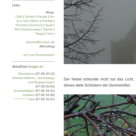
Links
Blogs:
Café
|
Dun­kel
|
Facials
|
Ho­
ra
|
Linie
|
Mo­no
|
Prie­di­tis
|
Schmied
|
Schneck
|
Spaß
|
Stil
|
Stu­ben­zweig
|
Tri­pe­rie
|
Tsa­gra
|
Vert
|
@nnier@fnordon.de
(Microblog)
rss
|
mit Kommentaren
Aktuell bei
blogger.de
Dieseldunst
(07.08 20:12)
Abenteuerlichen, Jacobswege
Der Nebel schluckte nicht nur das Licht,
und Begegnungen
dieses stete Schlickern der Gummireifen.
(07.08 20:03)
Quasselstrippe
(07.08 19:31)
Zahlwort
(07.08 16:38)
* * * * * * * kdm
(07.08 16:31)