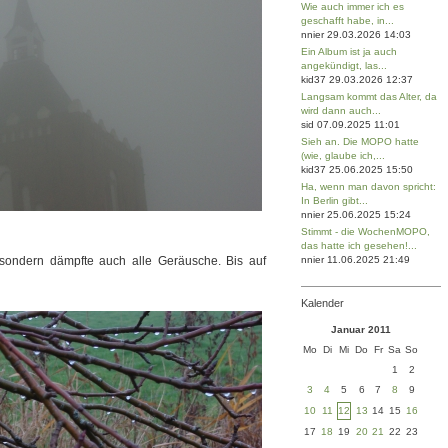
Wie auch immer ich es
geschafft habe, in...
nnier 29.03.2026 14:03
Ein Album ist ja auch
angekündigt, las...
kid37 29.03.2026 12:37
Langsam kommt das Alter, da
wird dann auch...
sid 07.09.2025 11:01
Sieh an. Die MOPO hatte
(wie, glaube ich,...
kid37 25.06.2025 15:50
Ha, wenn man davon spricht:
In Berlin gibt...
nnier 25.06.2025 15:24
Stimmt - die WochenMOPO,
das hatte ich gesehen!...
 sondern dämpfte auch alle Geräusche. Bis auf
nnier 11.06.2025 21:49
Kalender
Januar 2011
Mo
Di
Mi
Do
Fr
Sa
So
1
2
3
4
5
6
7
8
9
10
11
12
13
14
15
16
17
18
19
20
21
22
23