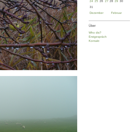
24
25
26
27
28
29
30
31
Dezember
Februar
Über
Who dis?
Erstgespräch
Kontakt