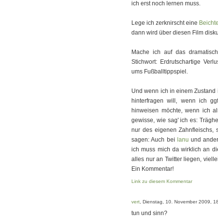
ich erst noch lernen muss.
Lege ich zerknirscht eine
Beicht
dann wird über diesen Film disku
Mache ich auf das dramatisch
Stichwort: Erdrutschartige Verl
ums Fußballtippspiel.
Und wenn ich in einem Zustand 
hinterfragen will, wenn ich 
hinweisen möchte, wenn ich al
gewisse, wie sag' ich es: Trägh
nur des eigenen Zahnfleischs, 
sagen: Auch bei
lanu
und ander
ich muss mich da wirklich an d
alles nur an Twitter liegen, viell
Ein Kommentar!
Link zu diesem Kommentar
vert
, Dienstag, 10. November 2009, 1
tun und sinn?