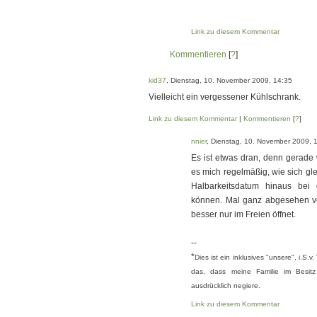
Link zu diesem Kommentar
Kommentieren
[
?
]
kid37
, Dienstag, 10. November 2009, 14:35
Vielleicht ein vergessener Kühlschrank.
Link zu diesem Kommentar
|
Kommentieren
[
?
]
nnier
, Dienstag, 10. November 2009, 
Es ist etwas dran, denn gerade 
es mich regelmäßig, wie sich gl
Halbarkeitsdatum hinaus bei
können. Mal ganz abgesehen vo
besser nur im Freien öffnet.
--
*
Dies ist ein inklusives "unsere", i.S
das, dass meine Familie im Besitz
ausdrücklich negiere.
Link zu diesem Kommentar