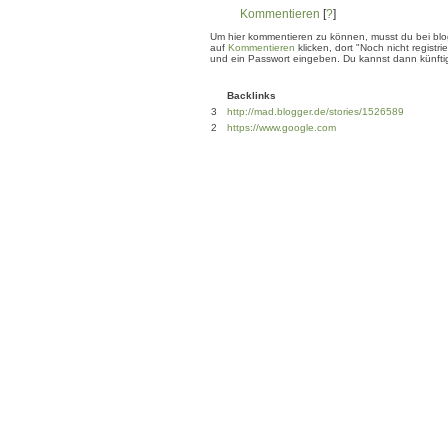
Kommentieren
[
?
]
Um hier kommentieren zu können, musst du bei blogg
auf
Kommentieren
klicken, dort "Noch nicht regis
und ein Passwort eingeben. Du kannst dann künftig
Backlinks
3
http://mad.blogger.de/stories/1526589
2
https://www.google.com