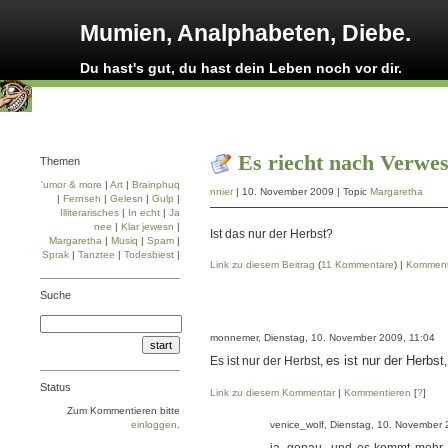
Mumien, Analphabeten, Diebe.
Du hast's gut, du hast dein Leben noch vor dir.
Es riecht nach Verwe
Themen
'umor & more
|
Art
|
Brainphuq
nnier
| 10. November 2009 | Topic
Margaretha
|
Fernseh
|
Gelesn
|
Gulp
|
Illiterarisches
|
In echt
|
Ja
nee
|
Klar jewesn
|
Ist das nur der Herbst?
Margaretha
|
Musiq
|
Spam
|
Sprak
|
Tanztee
|
Todesbiest
|
Link zu diesem Beitrag
(
11 Kommentare
) |
Komment
Suche
monnemer, Dienstag, 10. November 2009, 11:04
es ist nur der Herbst
Es ist nur der Herbst,
Status
Link zu diesem Kommentar
|
Kommentieren
[
?
]
Zum Kommentieren bitte
einloggen
.
venice_wolf, Dienstag, 10. November 