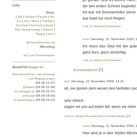
ja, genau...und es kommt mehr.
Links
die den ersten Schnee begleitet.
Ich war mit Sommerreifen (ohne 
Blogs:
Café
|
Dun­kel
|
Facials
|
Ho­
war bald nur noch Regen.
ra
|
Linie
|
Mo­no
|
Prie­di­tis
|
Schmied
|
Schneck
|
Spaß
|
Link zu diesem Kommentar
Stil
|
Stu­ben­zweig
|
Tri­pe­rie
|
Tsa­gra
|
Vert
|
nnier
, Dienstag, 10. November 2009, 
@nnier@fnordon.de
Ich muss das Glas mit der gute
(Microblog)
ganz kurz, ganz vorsichtig.
rss
|
mit Kommentaren
Link zu diesem Kommentar
Aktuell bei
blogger.de
Kommentieren
[
?
]
Abenteuerlichen, Jacobswege
und Begegnungen
vert
, Dienstag, 10. November 2009, 14:34
(06.08 21:07)
Zahlwort
(06.08 20:39)
ah, sie spüren dem wesen des herbstes nac
che.blogger.de
(06.08 20:37)
anjesagt
(06.08 19:44)
Quasselstrippe
(06.08 19:22)
sehr löblich.
sagen sie uns auf jeden fall, wenn sie mehr
Link zu diesem Kommentar
|
Kommentieren
[
?
]
nnier
, Dienstag, 10. November 2009, 
Hier wird ja in den letzten Woc