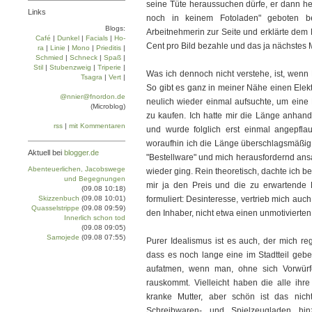
seine Tüte heraussuchen dürfe, er dann he
Links
noch in keinem Fotoladen" geboten 
Blogs:
Arbeitnehmerin zur Seite und erklärte dem 
Café
|
Dun­kel
|
Facials
|
Ho­
Cent pro Bild bezahle und das ja nächstes 
ra
|
Linie
|
Mo­no
|
Prie­di­tis
|
Schmied
|
Schneck
|
Spaß
|
Stil
|
Stu­ben­zweig
|
Tri­pe­rie
|
Was ich dennoch nicht verstehe, ist, wenn 
Tsa­gra
|
Vert
|
So gibt es ganz in meiner Nähe einen Elekt
@nnier@fnordon.de
neulich wieder einmal aufsuchte, um eine 
(Microblog)
zu kaufen. Ich hatte mir die Länge anhand
rss
|
mit Kommentaren
und wurde folglich erst einmal angepflau
woraufhin ich die Länge überschlagsmäßig 
Aktuell bei
blogger.de
"Bestellware" und mich herausfordernd ans
Abenteuerlichen, Jacobswege
wieder ging. Rein theoretisch, dachte ich 
und Begegnungen
mir ja den Preis und die zu erwartende L
(09.08 10:18)
Skizzenbuch
(09.08 10:01)
formuliert: Desinteresse, vertrieb mich au
Quasselstrippe
(09.08 09:59)
den Inhaber, nicht etwa einen unmotivierten
Innerlich schon tod
(09.08 09:05)
Samojede
(09.08 07:55)
Purer Idealismus ist es auch, der mich re
dass es noch lange eine im Stadtteil gebe
aufatmen, wenn man, ohne sich Vorwür
rauskommt. Vielleicht haben die alle ihr
kranke Mutter, aber schön ist das ni
Schreibwaren- und Spielzeugladen hinz