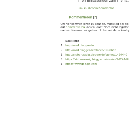
Ihren Einlassungen zum Thema z
Link zu diesem Kommentar
Kommentieren
[
?
]
Um hier kommentieren zu können, musst du bei blogg
auf
Kommentieren
klicken, dort "Noch nicht regis
und ein Passwort eingeben. Du kannst dann künftig
Backlinks
1
http://mad.blogger.de
2
http://mad.blogger.de/stories/1328655
1
http://stubenzweig.blogger.de/stories/1429449
4
https://stubenzweig.blogger.de/stories/1429449
1
https://www.google.com