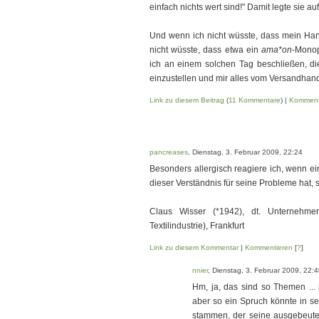
einfach nichts wert sind!" Damit legte sie auf
Und wenn ich nicht wüsste, dass mein Ha
nicht wüsste, dass etwa ein
ama*on
-Monop
ich an einem solchen Tag beschließen, di
einzustellen und mir alles vom Versandhande
Link zu diesem Beitrag
(
11 Kommentare
) |
Komment
pancreases
, Dienstag, 3. Februar 2009, 22:24
Besonders allergisch reagiere ich, wenn ei
dieser Verständnis für seine Probleme hat, 
Claus Wisser (*1942), dt. Unternehmer
Textilindustrie), Frankfurt
Link zu diesem Kommentar
|
Kommentieren
[
?
]
nnier
, Dienstag, 3. Februar 2009, 22:
Hm, ja, das sind so Themen ... 
aber so ein Spruch könnte in sei
stammen, der seine ausgebeutet