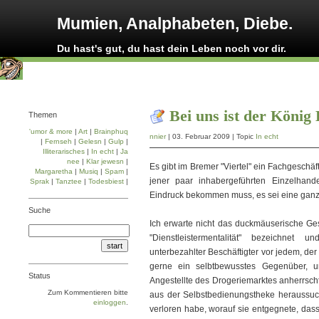
Mumien, Analphabeten, Diebe.
Du hast's gut, du hast dein Leben noch vor dir.
Bei uns ist der König
Themen
'umor & more
|
Art
|
Brainphuq
nnier
| 03. Februar 2009 | Topic
In echt
|
Fernseh
|
Gelesn
|
Gulp
|
Illiterarisches
|
In echt
|
Ja
nee
|
Klar jewesn
|
Es gibt im Bremer "Viertel" ein Fachgeschäf
Margaretha
|
Musiq
|
Spam
|
jener paar inhabergeführten Einzelhan
Sprak
|
Tanztee
|
Todesbiest
|
Eindruck bekommen muss, es sei eine ganz
Suche
Ich erwarte nicht das duckmäuserische Ge
"Dienstleistermentalität" bezeichnet
unterbezahlter Beschäftigter vor jedem, der
gerne ein selbtbewusstes Gegenüber, 
Status
Angestellte des Drogeriemarktes anherrschte
Zum Kommentieren bitte
aus der Selbstbedienungstheke heraussuc
einloggen
.
verloren habe, worauf sie entgegnete, dass