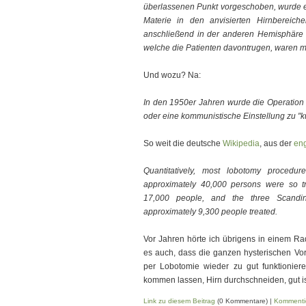
überlassenen Punkt vorgeschoben, wurde e
Materie in den anvisierten Hirnbereich
anschließend in der anderen Hemisphäre d
welche die Patienten davontrugen, waren me
Und wozu? Na:
In den 1950er Jahren wurde die Operation
oder eine kommunistische Einstellung zu "ku
So weit die deutsche
Wikipedia
, aus der
eng
Quantitatively, most lobotomy proced
approximately 40,000 persons were so tr
17,000 people, and the three Scandi
approximately 9,300 people treated.
Vor Jahren hörte ich übrigens in einem Ra
es auch, dass die ganzen hysterischen Vo
per Lobotomie wieder zu gut funktionie
kommen lassen, Hirn durchschneiden, gut i
Link zu diesem Beitrag
(0 Kommentare) |
Kommenti