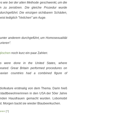
s wie bei der alten Methode geschwenkt, um die
en zu zerstören. Die gleiche Prozedur wurde
urchgeführt. Die einzigen sichtbaren Schäden,
ist lediglich "Veilchen" am Auge.
 unter anderem durchgeführt, um Homosexualität
rieren".
lischen
noch kurz ein paar Zahlen:
ures were done in the United States, where
eated. Great Britain performed procedures on
navian countries had a combined figure of
diofeature erstmalig von dem Thema. Darin hieß
rstadtbewohnerinnen in den USA der 50er Jahre
renden Hausfrauen gemacht wurden. Lobomobil
st. Morgen backt sie wieder Blaubeerkuchen.
eren
[
?
]