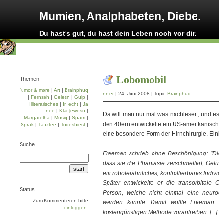
Mumien, Analphabeten, Diebe.
Du hast's gut, du hast dein Leben noch vor dir.
Lobomobil
Themen
'umor & more
|
Art
|
Brainphuq
nnier
| 24. Juni 2008 | Topic
Brainphuq
|
Fernseh
|
Gelesn
|
Gulp
|
Illiterarisches
|
In echt
|
Ja
nee
|
Klar jewesn
|
Da will man nur mal was nachlesen, und es
Margaretha
|
Musiq
|
Spam
|
den 40ern entwickelte ein US-amerikanische
Sprak
|
Tanztee
|
Todesbiest
|
eine besondere Form der Hirnchirurgie. Ei
Suche
Freeman schrieb ohne Beschönigung: "Die 
dass sie die Phantasie zerschmettert, Gefü
ein roboterähnliches, kontrollierbares Individu
Später entwickelte er die transorbitale 
Status
Person, welche nicht einmal eine neuroch
Zum Kommentieren bitte
werden konnte. Damit wollte Freeman d
einloggen
.
kostengünstigen Methode vorantreiben. [...]