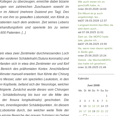
Kollegen zu überzeugen, erreichte dabei bizarre
Wie auch immer ich es
geschafft habe, in...
ugen von zahlreichen Zuschauern sowohl im
nnier 29.03.2026 14:03
en im Akkord (mehrere Dutzend pro Tag). Des
Ein Album ist ja auch
m von ihm so getauften Lobomobil, von Klinik zu
angekündigt, las...
kid37 29.03.2026 12:37
Patienten nach dem anderen. Zeit seines Lebens
Langsam kommt das Alter, da
ehandlungsform und operierte bis zu seiner
wird dann auch...
00 Patienten. [...]
sid 07.09.2025 11:01
Sieh an. Die MOPO hatte
(wie, glaube ich,...
kid37 25.06.2025 15:50
Ha, wenn man davon spricht:
In Berlin gibt...
) ein etwa zwei Zentimeter durchmessendes Loch
nnier 25.06.2025 15:24
der vorderen Schädelnaht (Sutura koronalis) und
Stimmt - die WochenMOPO,
efanden sich in etwa drei Zentimeter vor und fünf
das hatte ich gesehen!...
nnier 11.06.2025 21:49
Bereich des präfrontalen Kortex. Anschließend
limeter manuell erweitert. Nun führte der Chirurg
Kalender
es Messer, oder ein spezielles Leukotom, in den
n Kopfseite, befand sich der Neurologe, welcher
Juni 2008
irigierte. Zunächst wurde dieses vom Chirurgen
Mo
Di
Mi
Do
Fr
Sa
So
n Schädelbohrung bis kurz vor die Mitte des
1
der fissura longitudinalis) geschoben. Die
2
3
4
5
6
7
8
eren, innenliegenden Schädelpunkten. An diesem
9
10
11
12
13
14
15
 Lobotomie durch, bei welcher weite Teile der
16
17
18
19
20
21
22
 einige Bereiche der grauen Substanz im Gebiet