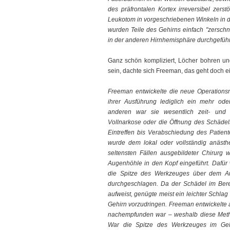
des präfrontalen Kortex irreversibel zers
Leukotom in vorgeschriebenen Winkeln in 
wurden Teile des Gehirns einfach "zerschn
in der anderen Hirnhemisphäre durchgeführ
Ganz schön kompliziert, Löcher bohren u
sein, dachte sich Freeman, das geht doch e
Freeman entwickelte die neue Operation
ihrer Ausführung lediglich ein mehr od
anderen war sie wesentlich zeit- und k
Vollnarkose oder die Öffnung des Schädel
Eintreffen bis Verabschiedung des Patient
wurde dem lokal oder vollständig anästhe
seltensten Fällen ausgebildeter Chirurg 
Augenhöhle in den Kopf eingeführt. Dafü
die Spitze des Werkzeuges über dem Au
durchgeschlagen. Da der Schädel im Ber
aufweist, genügte meist ein leichter Schla
Gehirn vorzudringen. Freeman entwickelte 
nachempfunden war – weshalb diese Method
War die Spitze des Werkzeuges im Geh