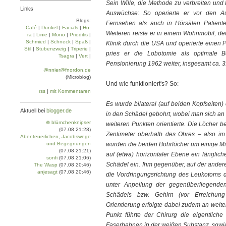
Sein Wille, die Methode zu verbreiten und 
Links
Auswüchse: So operierte er vor den A
Blogs:
Fernsehen als auch in Hörsälen Patient
Café
|
Dun­kel
|
Facials
|
Ho­
Weiteren reiste er in einem Wohnmobil, de
ra
|
Linie
|
Mo­no
|
Prie­di­tis
|
Schmied
|
Schneck
|
Spaß
|
Klinik durch die USA und operierte einen 
Stil
|
Stu­ben­zweig
|
Tri­pe­rie
|
pries er die Lobotomie als optimale B
Tsa­gra
|
Vert
|
Pensionierung 1962 weiter, insgesamt ca. 3.6
@nnier@fnordon.de
(Microblog)
Und wie funktioniert's? So:
rss
|
mit Kommentaren
Es wurde bilateral (auf beiden Kopfseiten
Aktuell bei
blogger.de
in den Schädel gebohrt, wobei man sich an 
⊗ blümchenknipser
weiteren Punkten orientierte. Die Löcher b
(07.08 21:28)
Zentimeter oberhalb des Ohres – also im 
Abenteuerlichen, Jacobswege
und Begegnungen
wurden die beiden Bohrlöcher um einige Mil
(07.08 21:21)
auf (etwa) horizontaler Ebene ein länglich
sonfi
(07.08 21:06)
Schädel ein. Ihm gegenüber, auf der andere
The Wasp
(07.08 20:46)
anjesagt
(07.08 20:46)
die Vordringungsrichtung des Leukotoms d
unter Anpeilung der gegenüberliegende
Schädels bzw. Gehirn (vor Erreichung 
Orientierung erfolgte dabei zudem an weit
Punkt führte der Chirurg die eigentliche
Faserbahnen in der weißen Substanz, sowie