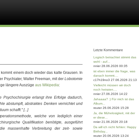
Letzte Kommentare
Logisch betrachtet stimmt das
wohl - auf...
nnier 28.06.2026 00:35
ist eben immer die frage, was
 kommt einem doch wieder das kalte Grausen. In
danach kommt....
r Psychiater, Walter Freeman, mit der
Lobotomie
c17h19no3 27.06.2026 21:13
nige längere Auszüge
aus Wikipedia
:
Vielleicht müssen wir doch
noch heiraten....
nnier 27.06.2026 14:22
Psychochirurgie erlangt ihre Erfolge dadurch,
Jahaaaa? :) Für mich ist das
hle abstumpft, abstraktes Denken vernichtet und
Album...
reuter 26.06.2026 15:28
um schafft." [...]
Ja, die Mühelosigkeit, mit der
Operationsmethode, welche von lediglich einer
er diese...
irurgische Qualifikation benötigte, ausgeführt
nnier 21.06.2026 20:18
Da will ich nicht fehlen: Happy
ie massenhafte Verbreitung der zeit- sowie
Birthday...
reuter 20.06.2026 13:24