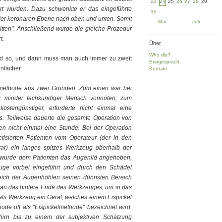
23
24
25
26
27
28
29
tört wurden. Dazu schwenkte er das eingeführte
30
der koronaren Ebene nach oben und unten. Somit
Mai
Juli
itten". Anschließend wurde die gleiche Prozedur
t.
Über
Who dis?
nd so, und dann muss man auch immer zu zweit
Erstgespräch
infacher:
Kontakt
smethode aus zwei Gründen: Zum einen war bei
er minder fachkundiger Mensch vonnöten; zum
ostengünstiger, erforderte nicht einmal eine
s. Teilweise dauerte die gesamte Operation von
en nicht einmal eine Stunde. Bei der Operation
tisierten Patienten vom Operateur (der in den
war) ein langes spitzes Werkzeug oberhalb der
r wurde dem Patienten das Augenlid angehoben,
ge vorbei eingeführt und durch den Schädel
eich der Augenhöhlen seinen dünnsten Bereich
g an das hintere Ende des Werkzeuges, um in das
als Werkzeug ein Gerät, welches einem Eispickel
e oft als "Eispickelmethode" bezeichnet wird.
irn bis zu einem der subjektiven Schätzung