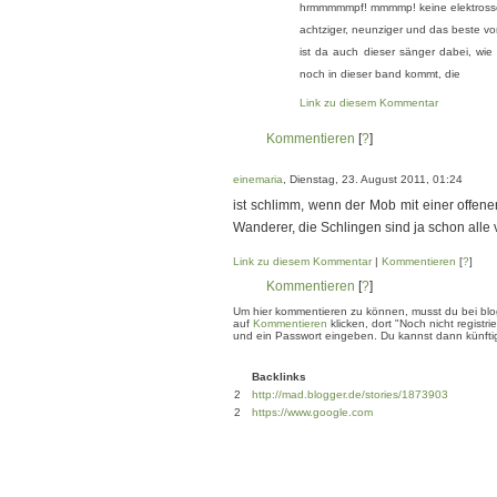
hrmmmmmpf! mmmmp! keine elektrosscho
achtziger, neunziger und das beste v
ist da auch dieser sänger dabei, wie 
noch in dieser band kommt, die
Link zu diesem Kommentar
Kommentieren
[
?
]
einemaria
, Dienstag, 23. August 2011, 01:24
ist schlimm, wenn der Mob mit einer offene
Wanderer, die Schlingen sind ja schon alle vo
Link zu diesem Kommentar
|
Kommentieren
[
?
]
Kommentieren
[
?
]
Um hier kommentieren zu können, musst du bei blogg
auf
Kommentieren
klicken, dort "Noch nicht regis
und ein Passwort eingeben. Du kannst dann künftig
Backlinks
2
http://mad.blogger.de/stories/1873903
2
https://www.google.com