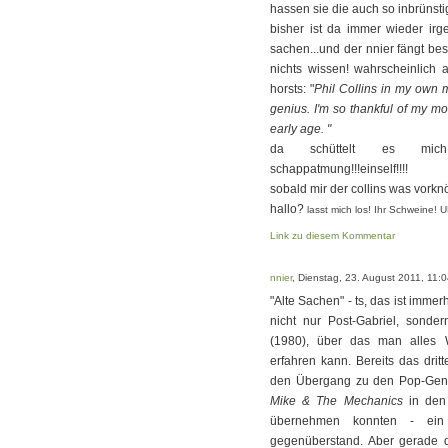
hassen sie die auch so inbrünst
bisher ist da immer wieder irg
sachen...und der nnier fängt bes
nichts wissen! wahrscheinlich
horsts: "
Phil Collins in my own m
genius. I'm so thankful of my m
early age. "
da schüttelt es mich! k
schappatmung!!!einself!!!!
sobald mir der collins was vorkn
hallo?
lasst mich los! Ihr Schwei
Link zu diesem Kommentar
nnier
, Dienstag, 23. August 2011, 11:
"Alte Sachen" - ts, das ist imme
nicht nur Post-Gabriel, son
(1980), über das man alles 
erfahren kann. Bereits das drit
den Übergang zu den Pop-Genes
Mike & The Mechanics
in den 
übernehmen konnten - ein
gegenüberstand. Aber gerade da