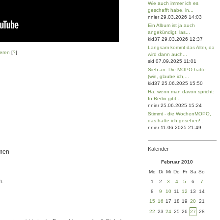
Wie auch immer ich es
geschafft habe, in...
nnier 29.03.2026 14:03
Ein Album ist ja auch
angekündigt, las...
kid37 29.03.2026 12:37
Langsam kommt das Alter, da
eren
[
?
]
wird dann auch...
sid 07.09.2025 11:01
Sieh an. Die MOPO hatte
(wie, glaube ich,...
kid37 25.06.2025 15:50
Ha, wenn man davon spricht:
In Berlin gibt...
nnier 25.06.2025 15:24
Stimmt - die WochenMOPO,
das hatte ich gesehen!...
nnier 11.06.2025 21:49
Kalender
ämen
Februar 2010
Mo
Di
Mi
Do
Fr
Sa
So
n.
1
2
3
4
5
6
7
8
9
10
11
12
13
14
15
16
17
18
19
20
21
22
23
24
25
26
27
28