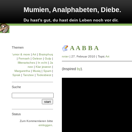
Mumien, Analphabeten, Diebe.
Du hast's gut, du hast dein Leben noch vor dir.
A A B B A
Themen
'umor & more
|
Art
|
Brainphuq
nnier
| 27. Februar 2010 | Topic
Art
|
Fernseh
|
Gelesn
|
Gulp
|
Illiterarisches
|
In echt
|
Ja
nee
|
Klar jewesn
|
(Inspired
by
).
Margaretha
|
Musiq
|
Spam
|
Sprak
|
Tanztee
|
Todesbiest
|
Suche
Status
Zum Kommentieren bitte
einloggen
.