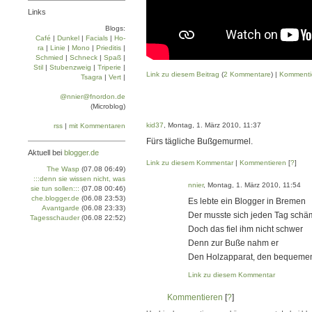
Links
Blogs:
Café
|
Dun­kel
|
Facials
|
Ho­
ra
|
Linie
|
Mo­no
|
Prie­di­tis
|
Schmied
|
Schneck
|
Spaß
|
Stil
|
Stu­ben­zweig
|
Tri­pe­rie
|
Link zu diesem Beitrag
(
2 Kommentare
) |
Kommenti
Tsa­gra
|
Vert
|
@nnier@fnordon.de
(Microblog)
kid37
, Montag, 1. März 2010, 11:37
rss
|
mit Kommentaren
Fürs tägliche Bußgemurmel.
Aktuell bei
blogger.de
Link zu diesem Kommentar
|
Kommentieren
[
?
]
The Wasp
(07.08 06:49)
:::denn sie wissen nicht, was
nnier
, Montag, 1. März 2010, 11:54
sie tun sollen:::
(07.08 00:46)
che.blogger.de
(06.08 23:53)
Es lebte ein Blogger in Bremen
Avantgarde
(06.08 23:33)
Der musste sich jeden Tag sch
Tagesschauder
(06.08 22:52)
Doch das fiel ihm nicht schwer
Denn zur Buße nahm er
Den Holzapparat, den bequeme
Link zu diesem Kommentar
Kommentieren
[
?
]