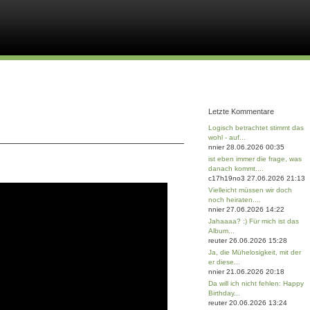
Letzte Kommentare
Logisch betrachtet stimmt das
wohl - auf...
nnier 28.06.2026 00:35
ist eben immer die frage, was
danach kommt....
c17h19no3 27.06.2026 21:13
Vielleicht müssen wir doch
noch heiraten....
nnier 27.06.2026 14:22
Jahaaaa? :) Für mich ist das
Album...
reuter 26.06.2026 15:28
Ja, die Mühelosigkeit, mit der
er diese...
nnier 21.06.2026 20:18
Da will ich nicht fehlen: Happy
Birthday...
reuter 20.06.2026 13:24