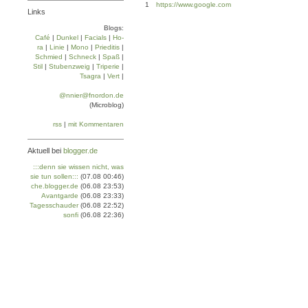
1
https://www.google.com
Links
Blogs:
Café
|
Dun­kel
|
Facials
|
Ho­
ra
|
Linie
|
Mo­no
|
Prie­di­tis
|
Schmied
|
Schneck
|
Spaß
|
Stil
|
Stu­ben­zweig
|
Tri­pe­rie
|
Tsa­gra
|
Vert
|
@nnier@fnordon.de
(Microblog)
rss
|
mit Kommentaren
Aktuell bei
blogger.de
:::denn sie wissen nicht, was
sie tun sollen:::
(07.08 00:46)
che.blogger.de
(06.08 23:53)
Avantgarde
(06.08 23:33)
Tagesschauder
(06.08 22:52)
sonfi
(06.08 22:36)