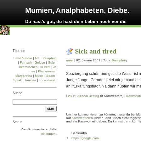
Mumien, Analphabeten, Diebe.
Du hast's gut, du hast dein Leben noch vor dir.
Sick and tired
Themen
'umor & more
|
Art
|
Brainphuq
nnier
| 02. Januar 2009 | Topic
Brainphuq
|
Fernseh
|
Gelesn
|
Gulp
|
Illiterarisches
|
In echt
|
Ja
nee
|
Klar jewesn
|
Spaziergang schön und gut, die Weser ist n
Margaretha
|
Musiq
|
Spam
|
Junge Junge. Gerade bietet mir jemand ei
Sprak
|
Tanztee
|
Todesbiest
|
an; "Erkältungsbad". Na dann hüpfen wir ma
Suche
Link zu diesem Beitrag
(0 Kommentare) |
Kommenti
Um hier kommentieren zu können, musst du bei blogg
auf
Kommentieren
klicken, dort "Noch nicht regis
und ein Passwort eingeben. Du kannst dann künftig
Status
Zum Kommentieren bitte
Backlinks
einloggen
.
1
https://google.com