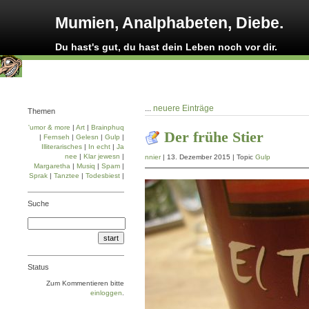
Mumien, Analphabeten, Diebe.
Du hast's gut, du hast dein Leben noch vor dir.
...
neuere Einträge
Themen
'umor & more
|
Art
|
Brainphuq
Der frühe Stier
|
Fernseh
|
Gelesn
|
Gulp
|
Illiterarisches
|
In echt
|
Ja
nee
|
Klar jewesn
|
nnier
| 13. Dezember 2015 | Topic
Gulp
Margaretha
|
Musiq
|
Spam
|
Sprak
|
Tanztee
|
Todesbiest
|
Suche
Status
Zum Kommentieren bitte
einloggen
.