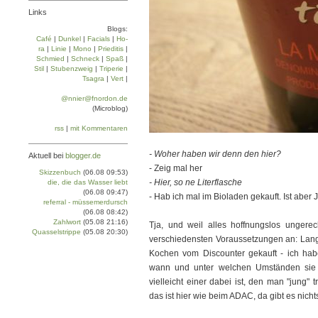
Links
Blogs:
Café
|
Dun­kel
|
Facials
|
Ho­
ra
|
Linie
|
Mo­no
|
Prie­di­tis
|
Schmied
|
Schneck
|
Spaß
|
Stil
|
Stu­ben­zweig
|
Tri­pe­rie
|
Tsa­gra
|
Vert
|
@nnier@fnordon.de
(Microblog)
rss
|
mit Kommentaren
- Woher haben wir denn den hier?
Aktuell bei
blogger.de
- Zeig mal her
Skizzenbuch
(06.08 09:53)
- Hier, so ne Literflasche
die, die das Wasser liebt
(06.08 09:47)
- Hab ich mal im Bioladen gekauft. Ist aber 
referral - müssemerdursch
(06.08 08:42)
Zahlwort
(05.08 21:16)
Tja, und weil alles hoffnungslos ungere
Quasselstrippe
(05.08 20:30)
verschiedensten Voraussetzungen an: Lange
Kochen vom Discounter gekauft - ich hab
wann und unter welchen Umständen si
vielleicht einer dabei ist, den man "jung" 
das ist hier wie beim ADAC, da gibt es nich