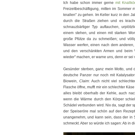
Ich habe schon immer gerne
mit Knallkö
Freizeitbeschäftigung, mitten im Sommer
knallen" zu gehen. Im Keller kurz in den Ja
durch die Straßen ziehen und es krach
schnauzbärtiger Typ auftauchen, urplötzl
einem stehen, und einen mit starken Worten
große Pfütze da zu schmeißen; und völli
Wasser werfen, einen nach dem anderen, we
und den verschänkten Armen und beim We
wieder" machen, er warne uns, denn er se
Gesünder sterben, ganz mein Motto, und d
deutsche Panzer nur noch mit Katalysator
Biowein,
Claim
: Auch nicht viel schlecht
Flasche öffne, mufft mir ein schlechter Käs
alles bleibt oberhalb der Kehle, auch na
wenn die Wärme durch den Körper schießt
Schädel verbunden wird. Nix da, sagt der sp
der Speiseröre mal schön auf den Rezepto
unangenehm, und kann sein, dass der in Sp
schmeckt. Aber so würde ich sagen: Ab in d