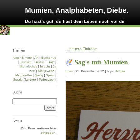
Mumien, Analphabeten, Diebe.
Du hast's gut, du hast dein Leben noch vor dir.
...
neuere Einträge
Themen
'umor & more
|
Art
|
Brainphuq
Sag's mit Mumien
|
Fernseh
|
Gelesn
|
Gulp
|
Illiterarisches
|
In echt
|
Ja
nee
|
Klar jewesn
|
nnier
| 11. Dezember 2012 | Topic
Ja nee
Margaretha
|
Musiq
|
Spam
|
Sprak
|
Tanztee
|
Todesbiest
|
Suche
Status
Zum Kommentieren bitte
einloggen
.