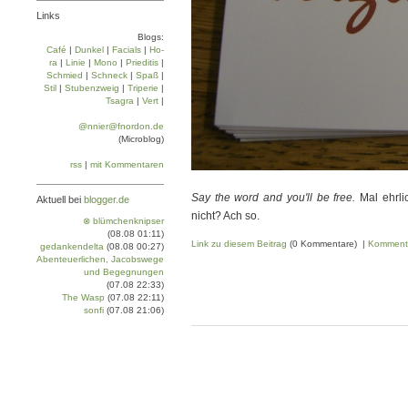
Links
Blogs:
Café
|
Dun­kel
|
Facials
|
Ho­
ra
|
Linie
|
Mo­no
|
Prie­di­tis
|
Schmied
|
Schneck
|
Spaß
|
Stil
|
Stu­ben­zweig
|
Tri­pe­rie
|
Tsa­gra
|
Vert
|
@nnier@fnordon.de
(Microblog)
rss
|
mit Kommentaren
Say the word and you'll be free.
Mal ehrlic
Aktuell bei
blogger.de
nicht? Ach so.
⊗ blümchenknipser
(08.08 01:11)
Link zu diesem Beitrag
(0 Kommentare) |
Komment
gedankendelta
(08.08 00:27)
Abenteuerlichen, Jacobswege
und Begegnungen
(07.08 22:33)
The Wasp
(07.08 22:11)
sonfi
(07.08 21:06)