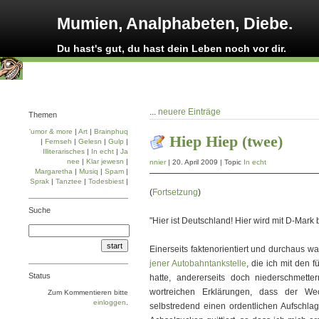
Mumien, Analphabeten, Diebe.
Du hast's gut, du hast dein Leben noch vor dir.
...
neuere Einträge
Themen
'umor & more
|
Art
|
Brainphuq
Hiep Hiep (twee)
|
Fernseh
|
Gelesn
|
Gulp
|
Illiterarisches
|
In echt
|
Ja
nee
|
Klar jewesn
|
nnier
| 20. April 2009 | Topic
In echt
Margaretha
|
Musiq
|
Spam
|
Sprak
|
Tanztee
|
Todesbiest
|
(
Fortsetzung
)
Suche
"Hier ist Deutschland! Hier wird mit D-Mark 
Einerseits faktenorientiert und durchaus w
jener Autobahntankstelle
, die ich mit den 
Status
hatte, andererseits doch niederschmett
wortreichen Erklärungen, dass der We
Zum Kommentieren bitte
einloggen
.
selbstredend einen ordentlichen Aufschla