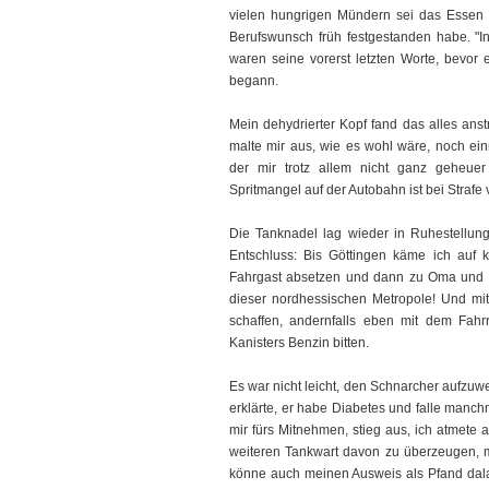
vielen hungrigen Mündern sei das Essen 
Berufswunsch früh festgestanden habe. "I
waren seine vorerst letzten Worte, bevor e
begann.
Mein dehydrierter Kopf fand das alles anst
malte mir aus, wie es wohl wäre, noch ein
der mir trotz allem nicht ganz geheue
Spritmangel auf der Autobahn ist bei Strafe 
Die Tanknadel lag wieder in Ruhestellung 
Entschluss: Bis Göttingen käme ich auf k
Fahrgast absetzen und dann zu Oma und 
dieser nordhessischen Metropole! Und mit
schaffen, andernfalls eben mit dem Fah
Kanisters Benzin bitten.
Es war nicht leicht, den Schnarcher aufzuw
erklärte, er habe Diabetes und falle manch
mir fürs Mitnehmen, stieg aus, ich atmete 
weiteren Tankwart davon zu überzeugen, m
könne auch meinen Ausweis als Pfand da