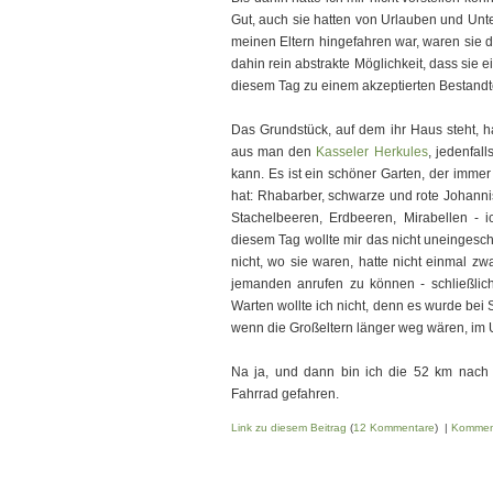
Gut, auch sie hatten von Urlauben und Unt
meinen Eltern hingefahren war, waren sie 
dahin rein abstrakte Möglichkeit, dass sie 
diesem Tag zu einem akzeptierten Bestandte
Das Grundstück, auf dem ihr Haus steht, 
aus man den
Kasseler Herkules
, jedenfal
kann. Es ist ein schöner Garten, der imm
hat: Rhabarber, schwarze und rote Johann
Stachelbeeren, Erdbeeren, Mirabellen - 
diesem Tag wollte mir das nicht uneingesch
nicht, wo sie waren, hatte nicht einmal zw
jemanden anrufen zu können - schließlich 
Warten wollte ich nicht, denn es wurde bei
wenn die Großeltern länger weg wären, im 
Na ja, und dann bin ich die 52 km nach
Fahrrad gefahren.
Link zu diesem Beitrag
(
12 Kommentare
) |
Kommen