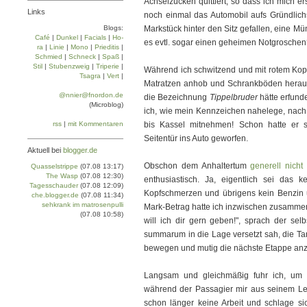
Achselzucken quittiert, so dass ich mich e
Links
noch einmal das Automobil aufs Gründlich
Blogs:
Markstück hinter den Sitz gefallen, eine M
Café
|
Dun­kel
|
Facials
|
Ho­
es evtl. sogar einen geheimen Notgrosche
ra
|
Linie
|
Mo­no
|
Prie­di­tis
|
Schmied
|
Schneck
|
Spaß
|
Stil
|
Stu­ben­zweig
|
Tri­pe­rie
|
Während ich schwitzend und mit rotem Kopf
Tsa­gra
|
Vert
|
Matratzen anhob und Schrankböden herau
@nnier@fnordon.de
die Bezeichnung
Tippelbruder
hätte erfund
(Microblog)
ich, wie mein Kennzeichen nahelege, nach 
rss
|
mit Kommentaren
bis Kassel mitnehmen! Schon hatte er s
Seitentür ins Auto geworfen.
Aktuell bei
blogger.de
Obschon dem Anhaltertum
generell nicht
Quasselstrippe
(07.08 13:17)
The Wasp
(07.08 12:30)
enthusiastisch. Ja, eigentlich sei das ke
Tagesschauder
(07.08 12:09)
Kopfschmerzen und übrigens kein Benzin u
che.blogger.de
(07.08 11:34)
sehkrank im matrosenpulli
Mark-Betrag hatte ich inzwischen zusammeng
(07.08 10:58)
will ich dir gern geben!", sprach der se
summarum in die Lage versetzt sah, die Ta
bewegen und mutig die nächste Etappe anz
Langsam und gleichmäßig fuhr ich, um 
während der Passagier mir aus seinem Leb
schon länger keine Arbeit und schlage sic