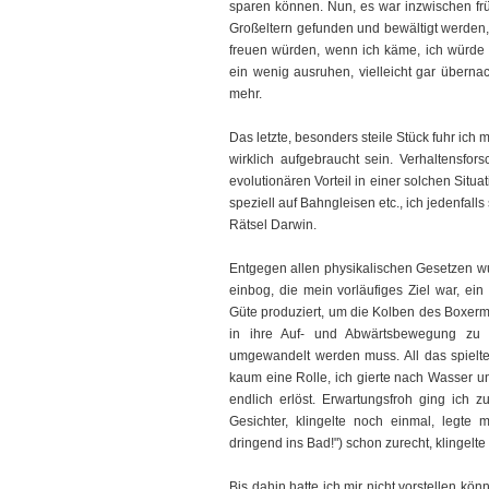
sparen können. Nun, es war inzwischen fr
Großeltern gefunden und bewältigt werden,
freuen würden, wenn ich käme, ich würde d
ein wenig ausruhen, vielleicht gar übernach
mehr.
Das letzte, besonders steile Stück fuhr ich
wirklich aufgebraucht sein. Verhaltensfor
evolutionären Vorteil in einer solchen Situ
speziell auf Bahngleisen etc., ich jedenfall
Rätsel Darwin.
Entgegen allen physikalischen Gesetzen wur
einbog, die mein vorläufiges Ziel war, e
Güte produziert, um die Kolben des Boxerm
in ihre Auf- und Abwärtsbewegung zu 
umgewandelt werden muss. All das spielt
kaum eine Rolle, ich gierte nach Wasser u
endlich erlöst. Erwartungsfroh ging ich zu
Gesichter, klingelte noch einmal, legte 
dringend ins Bad!") schon zurecht, klingelte
Bis dahin hatte ich mir nicht vorstellen kö