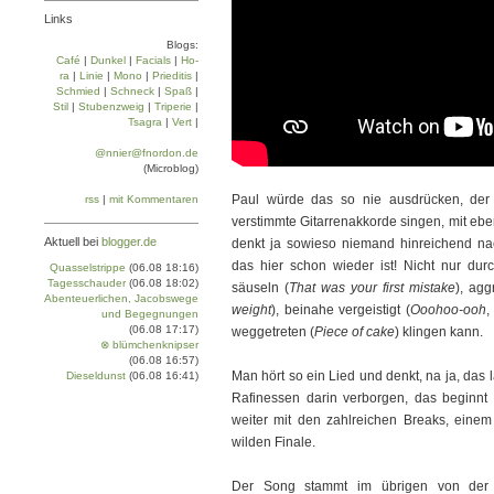
Links
Blogs:
Café
|
Dun­kel
|
Facials
|
Ho­
ra
|
Linie
|
Mo­no
|
Prie­di­tis
|
Schmied
|
Schneck
|
Spaß
|
Stil
|
Stu­ben­zweig
|
Tri­pe­rie
|
Tsa­gra
|
Vert
|
@nnier@fnordon.de
(Microblog)
Paul würde das so nie ausdrücken, der 
rss
|
mit Kommentaren
verstimmte Gitarrenakkorde singen, mit eb
Aktuell bei
blogger.de
denkt ja sowieso niemand hinreichend na
das hier schon wieder ist! Nicht nur dur
Quasselstrippe
(06.08 18:16)
Tagesschauder
(06.08 18:02)
säuseln (
That was your first mistake
), agg
Abenteuerlichen, Jacobswege
weight
), beinahe vergeistigt (
Ooohoo-ooh
,
und Begegnungen
(06.08 17:17)
weggetreten (
Piece of cake
) klingen kann.
⊗ blümchenknipser
(06.08 16:57)
Man hört so ein Lied und denkt, na ja, das
Dieseldunst
(06.08 16:41)
Rafinessen darin verborgen, das beginnt
weiter mit den zahlreichen Breaks, einem
wilden Finale.
Der Song stammt im übrigen von der 