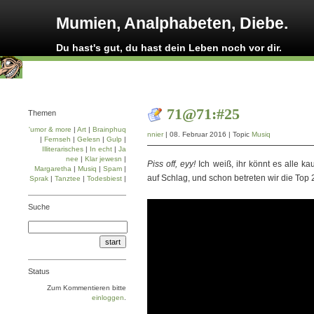
Mumien, Analphabeten, Diebe.
Du hast's gut, du hast dein Leben noch vor dir.
71@71:#25
Themen
'umor & more
|
Art
|
Brainphuq
nnier
| 08. Februar 2016 | Topic
Musiq
|
Fernseh
|
Gelesn
|
Gulp
|
Illiterarisches
|
In echt
|
Ja
nee
|
Klar jewesn
|
Piss off, eyy!
Ich weiß, ihr könnt es alle k
Margaretha
|
Musiq
|
Spam
|
auf Schlag, und schon betreten wir die Top 
Sprak
|
Tanztee
|
Todesbiest
|
Suche
Status
Zum Kommentieren bitte
einloggen
.