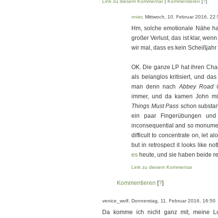
Link zu diesem Kommentar
|
Kommentieren
[
?
]
nnier
, Mittwoch, 10. Februar 2016, 22
Hm, solche emotionale Nähe ha
großer Verlust, das ist klar, we
wir mal, dass es kein Scheißjahr 
OK. Die ganze LP hat ihren Char
als belanglos kritisiert, und das
man denn nach
Abbey Road
ü
immer, und da kamen John mit
Things Must Pass
schon substanz
ein paar Fingerübungen und t
inconsequential and so monumental
difficult to concentrate on, let a
but in retrospect it looks like n
es
heute, und sie haben beide rec
Link zu diesem Kommentar
Kommentieren
[
?
]
venice_wolf, Donnerstag, 11. Februar 2016, 16:50
Da komme ich nicht ganz mit, meine L