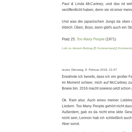
Paul & Linda McCartney
, und das ist wi
veröffentlicht haben, denn sie ist einer mein
Und was die japanischen Jungs da oben mi
löblich. Üben, Boys, dann gibt's auch ein S
Platz 25:
Too Many People
(1971)
Link zu diesem Beitrag
(
5 Kommentare
) |
Kommenti
reuter, Dienstag, 9. Februar 2016, 21:07
Erwähnte ich bereits, dass ich ein großer Fa
im Moment schwer, mich auf McCartney zu 
Bowie bin. 2016 macht sowieso jetzt schon a
Ok. Ram also. Auch eines meiner Lieblin
Liedern. Too Many People gehört nicht dazu
Außerdem, gab es da nicht eine üble Gesc
nicht sein, Lennon hab ich schließlich auch
Aber sonst.