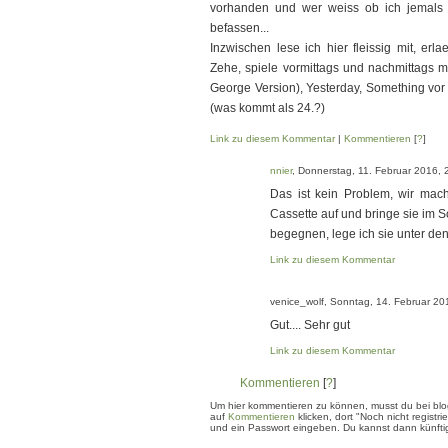
vorhanden und wer weiss ob ich jemals 
befassen...
Inzwischen lese ich hier fleissig mit, er
Zehe, spiele vormittags und nachmittags 
George Version), Yesterday, Something vor m
(was kommt als 24.?)
Link zu diesem Kommentar
|
Kommentieren
[
?
]
nnier
, Donnerstag, 11. Februar 2016, 
Das ist kein Problem, wir mac
Cassette auf und bringe sie im S
begegnen, lege ich sie unter den
Link zu diesem Kommentar
venice_wolf, Sonntag, 14. Februar 20
Gut.... Sehr gut
Link zu diesem Kommentar
Kommentieren
[
?
]
Um hier kommentieren zu können, musst du bei blogg
auf
Kommentieren
klicken, dort "Noch nicht regis
und ein Passwort eingeben. Du kannst dann künftig