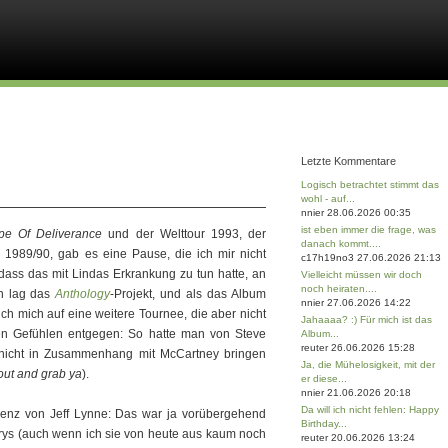
Letzte Kommentare
Logisch betrachtet stimmt das
wohl - auf...
nnier 28.06.2026 00:35
ist eben immer die frage, was
pe Of Deliverance
und der Welttour 1993, der
danach kommt....
989/90, gab es eine Pause, die ich mir nicht
c17h19no3 27.06.2026 21:13
dass das mit Lindas Erkrankung zu tun hatte, an
Vielleicht müssen wir doch
noch heiraten....
en lag das
Anthology
-Projekt, und als das Album
nnier 27.06.2026 14:22
ich mich auf eine weitere Tournee, die aber nicht
Jahaaaa? :) Für mich ist das
hten Gefühlen entgegen: So hatte man von Steve
Album...
reuter 26.06.2026 15:28
 nicht in Zusammenhang mit McCartney bringen
Ja, die Mühelosigkeit, mit der
out and grab ya
).
er diese...
nnier 21.06.2026 20:18
Da will ich nicht fehlen: Happy
enz von Jeff Lynne: Das war ja vorübergehend
Birthday...
rys (auch wenn ich sie von heute aus kaum noch
reuter 20.06.2026 13:24