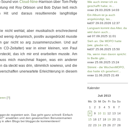
O-Sound von
Cloud-Nine
-Harrison über Tom Petty
Wie auch immer ich es
geschafft habe, in...
mmlung mit Roy Orbison und Bob Dylan ließ mich
nnier 29.03.2026 14:03
n Hit und daraus resultierende langfristige
Ein Album ist ja auch
angekündigt, las...
kid37 29.03.2026 12:37
Langsam kommt das Alter, da
die nicht wehtat, aber musikalisch erschreckend
wird dann auch...
nd wenig dynamisch, positiv ausgedrückt musste
sid 07.09.2025 11:01
Sieh an. Die MOPO hatte
eln gar nicht so arg zusammenzucken. Und auf
(wie, glaube ich,...
m CD-Zeitalter) war in einer kleinen, von Paul
kid37 25.06.2025 15:50
steckt, das ich mir erst erarbeiten musste. Am
Ha, wenn man davon spricht:
In Berlin gibt...
muss mich manchmal fragen, was ein anderer
nnier 25.06.2025 15:24
 da steckt was drin, stimmlich sowieso, und die
Stimmt - die WochenMOPO,
erschaffen unerwartete Erleichterung in diesem
das hatte ich gesehen!...
nnier 11.06.2025 21:49
Kalender
Juli 2013
eren
[
?
]
Mo
Di
Mi
Do
Fr
Sa
So
1
2
3
4
5
6
7
8
9
10
11
12
13
14
er.de registriert sein. Das geht ganz schnell: Einfach
triert?" anwählen und den gewünschten Benutzernamen
15
16
17
18
19
20
21
 in allen Blogs bei blogger.de kommentieren!
22
23
24
25
26
27
28