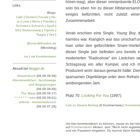
hören mag), aber dieser omnipräsente EL
Links
solo bis eben hin zu dieser Altstarversa
Blogs:
einiges befürchten, nicht zuletzt eine
Café
|
Dun­kel
|
Facials
|
Ho­
Zusammenarbeit.
ra
|
Linie
|
Mo­no
|
Prie­di­tis
|
Schmied
|
Schneck
|
Spaß
|
Stil
|
Stu­ben­zweig
|
Tri­pe­rie
|
Vorab erschien eine Single,
Young Boy
, 
Tsa­gra
|
Vert
|
harmlos war. Klanglich war das unscharf u
@nnier@fnordon.de
man unter den gefürchteten Snare-Viert
(Microblog)
dieser Single (wir befinden uns bereits i
rss
|
mit Kommentaren
moderierten "Radioshow" ein Liedchen ver
Schlagzeug ein alter Kumpel, und ich 
Aktuell bei
blogger.de
Produzent wohl daraus gemacht hätte: Denn
Skizzenbuch
(08.08 09:58)
sparsamen Orgelklänge unter dem Refrain v
Abenteuerlichen, Jacobswege
anstrengenden Jam.
und Begegnungen
(08.08 09:46)
The Wasp
(08.08 09:17)
Platz 70:
Looking For You
(1997).
* * * * * * * kdm
(08.08 09:01)
referral - müssemerdursch
Link zu diesem Beitrag
(0 Kommentare) |
Kommenti
(08.08 07:28)
Um hier kommentieren zu können, musst du bei blogg
auf
Kommentieren
klicken, dort "Noch nicht regis
und ein Passwort eingeben. Du kannst dann künftig