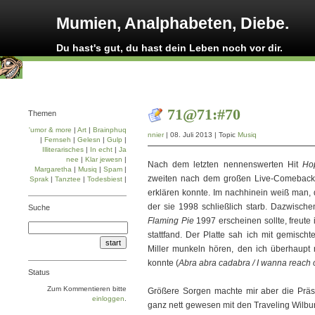
Mumien, Analphabeten, Diebe.
Du hast's gut, du hast dein Leben noch vor dir.
71@71:#70
Themen
'umor & more
|
Art
|
Brainphuq
nnier
| 08. Juli 2013 | Topic
Musiq
|
Fernseh
|
Gelesn
|
Gulp
|
Illiterarisches
|
In echt
|
Ja
nee
|
Klar jewesn
|
Nach dem letzten nennenswerten Hit
Ho
Margaretha
|
Musiq
|
Spam
|
zweiten nach dem großen Live-Comeback 1
Sprak
|
Tanztee
|
Todesbiest
|
erklären konnte. Im nachhinein weiß man, 
der sie 1998 schließlich starb. Dazwisch
Suche
Flaming Pie
1997 erscheinen sollte, freute 
stattfand. Der Platte sah ich mit gemisc
Miller munkeln hören, den ich überhaupt
konnte (
Abra abra cadabra / I wanna reach 
Status
Zum Kommentieren bitte
Größere Sorgen machte mir aber die Präs
einloggen
.
ganz nett gewesen mit den Traveling Wilbu