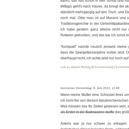
kann), das lullt schön in den Schlaf un
Mittags geht's nach Hause, da bringt die a
ständlich mehrgängig auf den Tisch, und De
noch mal. Oder man ist auf Murano und sp
Traditionsgerichte in der Geheimtipp­kant
ich habe gestern ganz alleine nicht nu
Rotwein getrunken, und das tue ich sonst ni
"Kompakt" nannte neulich jemand meine p
dass die Spargeltarzanjahre vorbei sind. O
überhaupt nicht, ich achte jetzt nur noch auf
Link zu diesem Beitrag
(
5 Kommentare
) |
Kommenti
monnemer, Donnerstag, 6. Juni 2013, 12:48
Wenn meine Mutter eine Schüssel ihres unv
ich nicht frei von diesem tabubrecherischen
Was müssen das für Zeiten gewesen sein, a
als Erster in die Badewanne durfte
das größ
Asterix war ja nur schwer zu ertragen