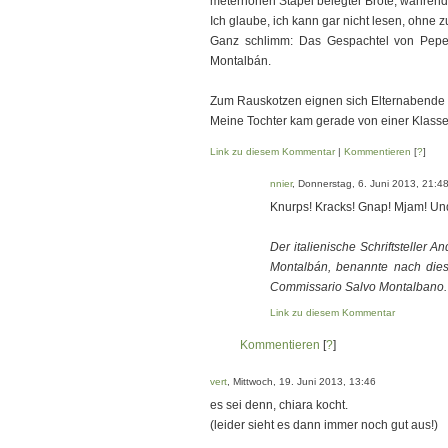
meterhohen Stapel belegter Brote, während
Ich glaube, ich kann gar nicht lesen, ohne z
Ganz schlimm: Das Gespachtel von Pepe
Montalbán.
Zum Rauskotzen eignen sich Elternabende
Meine Tochter kam gerade von einer Klassen
Link zu diesem Kommentar
|
Kommentieren
[
?
]
nnier
, Donnerstag, 6. Juni 2013, 21:4
Knurps! Kracks! Gnap! Mjam! U
Der italienische Schriftsteller 
Montalbán, benannte nach dies
Commissario Salvo Montalbano.
Link zu diesem Kommentar
Kommentieren
[
?
]
vert
, Mittwoch, 19. Juni 2013, 13:46
es sei denn, chiara kocht.
(leider sieht es dann immer noch gut aus!)