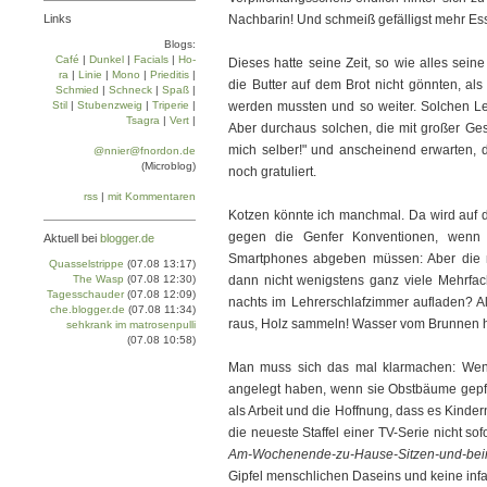
Links
Nachbarin! Und schmeiß gefälligst mehr Es
Blogs:
Café
|
Dun­kel
|
Facials
|
Ho­
Dieses hatte seine Zeit, so wie alles seine
ra
|
Linie
|
Mo­no
|
Prie­di­tis
|
die Butter auf dem Brot nicht gönnten, al
Schmied
|
Schneck
|
Spaß
|
Stil
|
Stu­ben­zweig
|
Tri­pe­rie
|
werden mussten und so weiter. Solchen Le
Tsa­gra
|
Vert
|
Aber durchaus solchen, die mit großer Gest
mich selber!" und anscheinend erwarten, 
@nnier@fnordon.de
(Microblog)
noch gratuliert.
rss
|
mit Kommentaren
Kotzen könnte ich manchmal. Da wird auf d
gegen die Genfer Konventionen, wenn d
Aktuell bei
blogger.de
Smartphones abgeben müssen: Aber die 
Quasselstrippe
(07.08 13:17)
The Wasp
(07.08 12:30)
dann nicht wenigstens ganz viele Mehrfa
Tagesschauder
(07.08 12:09)
nachts im Lehrer­schlafzimmer aufladen? A
che.blogger.de
(07.08 11:34)
raus, Holz sammeln! Wasser vom Brunnen ho
sehkrank im matrosenpulli
(07.08 10:58)
Man muss sich das mal klarmachen: Wenn
angelegt haben, wenn sie Obstbäume gepfl
als Arbeit und die Hoffnung, dass es Kinde
die neueste Staffel einer TV-Serie nicht sof
Am-Wochenende-zu-Hause-Sitzen-und-beim-
Gipfel mensch­lichen Daseins und keine infa