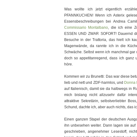
Was wollte ich jetzt eigentlich erzä
PFANNKUCHEN! Wenn ich Asterix gele
Essensbeschreibungen bei Andrea Camille
Commissario Montalbano
, die ich eine 
ESSEN UND ZWAR SOFORT! Dauernd diese 
Besuche in der Trattoria, das hielt ich 
Magenwände, da rannte ich in die Küch
Schwäche. Selbst wenn ich manchmal gar nic
doch so appetitanregend, dass ich ganz
höre.
Kommen wir zu Brunetti: Das war diese betu
lieb und nett und ZDF-harmlos, und
Donna 
auf Italienisch, damit sie da halbwegs in 
mich bislang nicht allzusehr dafür intere
attraktive Sekretärin, selbstverliebter Bo
Schund, dachte ich, aber auch nichts, das i
Einen ganzen Stapel der deutschen Ausga
ihn unbesehen weiter. Dann lagen sie auf 
geschrieben, angenehmer Lesestoff, nicht