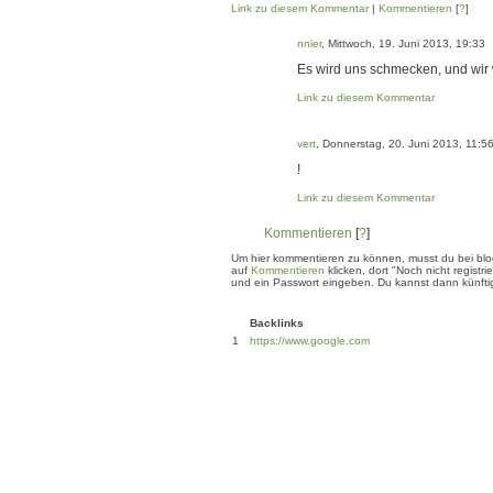
Link zu diesem Kommentar
|
Kommentieren
[
?
]
nnier
, Mittwoch, 19. Juni 2013, 19:33
Es wird uns schmecken, und wir
Link zu diesem Kommentar
vert
, Donnerstag, 20. Juni 2013, 11:5
!
Link zu diesem Kommentar
Kommentieren
[
?
]
Um hier kommentieren zu können, musst du bei blogg
auf
Kommentieren
klicken, dort "Noch nicht regis
und ein Passwort eingeben. Du kannst dann künftig
Backlinks
1
https://www.google.com