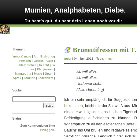
Mumien, Analphabeten, Diebe.
Du hast's gut, du hast dein Leben noch vor dir.
Brunettifressen mit T.
Themen
'umor & more
|
Art
|
Brainphuq
nnier
| 04. Juni 2013 | Topic
In echt
|
Fernseh
|
Gelesn
|
Gulp
|
Illiterarisches
|
In echt
|
Ja
nee
|
Klar jewesn
|
Ich will alles
Margaretha
|
Musiq
|
Spam
|
Ich will alles
Sprak
|
Tanztee
|
Todesbiest
|
Und zwar sofort
(Gitte Haenning)
Suche
Ich bin sehr empfänglich für Suggestione
bekommen
, bricht mir der Schweiß aus. M
eine der wichtigsten menschlichen Eigensch
Befriedigung aufschieben zu können. 
Status
Widerspruch zu all den esoterischen Befrei
Zum Kommentieren bitte
einloggen
.
Bauch!" ins Ohr brüllen und regalweise emp
Verpflichtungs­scheiß endlich hinter sich z