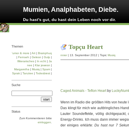
Mumien, Analphabeten, Diebe.
Du hast's gut, du hast dein Leben noch vor dir.
Topçu Heart
Themen
'umor & more
|
Art
|
Brainphuq
nnier
| 13. September 2012 | Topic
Musiq
|
Fernseh
|
Gelesn
|
Gulp
|
Illiterarisches
|
In echt
|
Ja
nee
|
Klar jewesn
|
Margaretha
|
Musiq
|
Spam
|
Sprak
|
Tanztee
|
Todesbiest
|
Suche
Caged Animals - Teflon Heart
by
LuckyNum
Wenn im Radio die größten Hits von heute l
Das klingt für mich wie aufdringliches Han
Status
Lauter Soundeffekte, völlig dichtgepack
Zum Kommentieren bitte
Energy-Drinks. Ich muss dann immer wegsch
einloggen
.
der einiges erklärte:
Du hast nur 7 Sekun