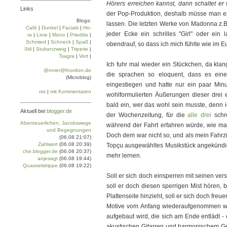
Hörers erreichen kannst, dann schaltet er 
Links
der Pop-Produktion, deshalb müsse man e
Blogs:
lassen. Die letzten Werke von Madonna z.B.
Café
|
Dun­kel
|
Facials
|
Ho­
jeder Ecke ein schrilles "Girl" oder ein 
ra
|
Linie
|
Mo­no
|
Prie­di­tis
|
Schmied
|
Schneck
|
Spaß
|
obendrauf, so dass ich mich fühlte wie im E
Stil
|
Stu­ben­zweig
|
Tri­pe­rie
|
Tsa­gra
|
Vert
|
Ich fuhr mal wieder ein Stückchen, da kl
@nnier@fnordon.de
die sprachen so eloquent, dass es ein
(Microblog)
eingestiegen und hatte nur ein paar Min
rss
|
mit Kommentaren
wohlformulierten Äußerungen dieser drei e
bald ein, wer das wohl sein musste, denn 
Aktuell bei
blogger.de
der Wochenzeitung, für die
alle drei
schre
Abenteuerlichen, Jacobswege
während der Fahrt erfahren würde, wie m
und Begegnungen
Doch dem war nicht so, und als mein Fahrzi
(06.08 21:07)
Zahlwort
(06.08 20:39)
Topçu ausgewähltes Musikstück angekündigt
che.blogger.de
(06.08 20:37)
mehr lernen.
anjesagt
(06.08 19:44)
Quasselstrippe
(06.08 19:22)
Soll er sich doch einsperren mit seinen ve
soll er doch diesen sperrigen Mist hören, 
Plattenseite hinzieht, soll er sich doch fr
Motive vom Anfang wiederaufgenommen we
aufgebaut wird, die sich am Ende entlädt 
akustischen Gitarren und harmonischem Ge