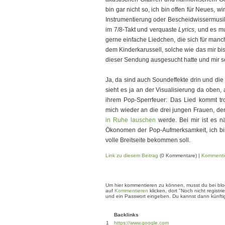
bin gar nicht so, ich bin offen für Neues, w
Instrumentierung oder Bescheidwissermusik
im 7/8-Takt und verquaste
Lyrics
, und es m
gerne einfache Liedchen, die sich für manc
dem Kinderkarussell, solche wie das mir b
dieser Sendung ausgesucht hatte und mir se
Ja, da sind auch Soundeffekte drin und die
sieht es ja an der Visualisierung da oben, 
ihrem Pop-Sperrfeuer: Das Lied kommt tro
mich wieder an die drei jungen Frauen, de
in Ruhe lauschen
werde. Bei mir ist es n
Ökonomen der Pop-Aufmerksamkeit, ich b
volle Breitseite bekommen soll.
Link zu diesem Beitrag
(0 Kommentare) |
Kommenti
Um hier kommentieren zu können, musst du bei blogg
auf
Kommentieren
klicken, dort "Noch nicht regis
und ein Passwort eingeben. Du kannst dann künftig
Backlinks
1
https://www.google.com