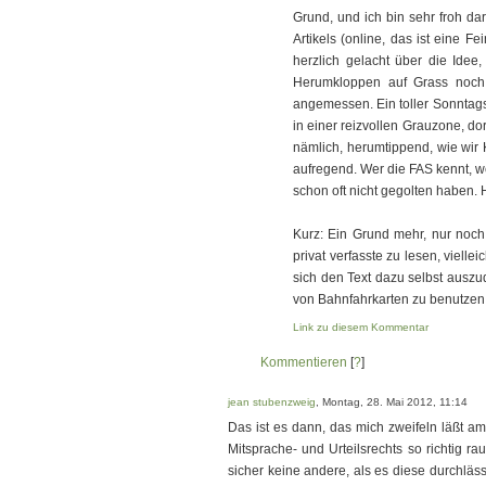
Grund, und ich bin sehr froh da
Artikels (online, das ist eine F
herzlich gelacht über die Idee,
Herumkloppen auf Grass noch
angemessen. Ein toller Sonntag
in einer reizvollen Grauzone, do
nämlich, herumtippend, wie wir
aufregend. Wer die FAS kennt, w
schon oft nicht gegolten haben. H
Kurz: Ein Grund mehr, nur noch 
privat verfasste zu lesen, viell
sich den Text dazu selbst ausz
von Bahnfahrkarten zu benutzen, 
Link zu diesem Kommentar
Kommentieren
[
?
]
jean stubenzweig
, Montag, 28. Mai 2012, 11:14
Das ist es dann, das mich zweifeln läßt am
Mitsprache- und Urteilsrechts so richtig r
sicher keine andere, als es diese durchläss