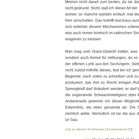
Meinen nicht darart zum besten, da sie da
nicht gedruckt. Nicht, daß ich dieser Art der
wohler, so manche würden einfach mal die
Hirn einschalten. Das betrifft durchaus auch
sich vollends diesem Mechanismus unterwo
was auch immer komisch im satirischen Si
reagieren zu müssen.
Man mag vom Grass-Gedicht halten, was man
sondern auch formal für mißlungen, da es s
der offenen Lyrik aus den Sechzigern, Sie
nicht zuletzt mithilfe dieses, fast bin ich 
Begierde, nach unten zu schreiben und zu 
produziert, das ihm zu Recht einigen Ruf
Sprengkraft darf diskutiert werden, er darf
die sogenannte Schwarmintelligenz über ih
Andererseits gewinne ich dieser Möglich
Erkenntnis, die oben genannte ab: Die S
ziemlich wilde. Vermutlich ist sie die aus 
Ur-Sau.
Link zu diesem Kommentar
|
Kommentieren
[
?
]