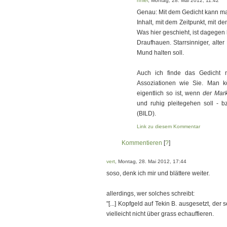
nnier
, Montag, 28. Mai 2012, 11:42
Genau: Mit dem Gedicht kann ma
Inhalt, mit dem Zeitpunkt, mit d
Was hier geschieht, ist dagegen 
Draufhauen. Starrsinniger, alter
Mund halten soll.
Auch ich finde das Gedicht n
Assoziationen wie Sie. Man 
eigentlich so ist, wenn
der Mark
und ruhig pleitegehen soll - b
(BILD).
Link zu diesem Kommentar
Kommentieren
[
?
]
vert
, Montag, 28. Mai 2012, 17:44
soso, denk ich mir und blättere weiter.
allerdings, wer solches schreibt:
"[...] Kopfgeld auf Tekin B. ausgesetzt, der 
vielleicht nicht über grass echauffieren.