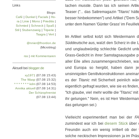
Links
lachen musste. Dann las ich seinen Arti
Teaser ("... das Satiremagazin 'Titanic' hä
Blogs:
Café
|
Dun­kel
|
Facials
|
Ho­
besser hinbekommen") und Artikel ("Dem Sat
ra
|
Linie
|
Mo­no
|
Prie­di­tis
|
unter dem Namen 'Günter Grass' im Feuilleto
Schmied
|
Schneck
|
Spaß
|
Stil
|
Stu­ben­zweig
|
Tri­pe­rie
|
Tsa­gra
|
Vert
|
Im Artikel selbst kotzt sich Weidermann
Süddeutsche
aus, walzt den Scherz in die L
@nnier@fnordon.de
(Microblog)
und unglaubwürdig schlechte Gedicht unte
Grass-Gedicht in ihrer Samstagsausgabe publ
rss
|
mit Kommentaren
aller Eile alles zusammengeschrieben, wa
und Europa so hergibt, haben dann jewe
Aktuell bei
blogger.de
unsinnigsten Genitivkonstruktionen aneinand
xy1971
(07.08 15:43)
The Wasp
(07.08 15:32)
es der
Titanic
mit Sicherheit peinlich wä
* * * * * * * kdm
(07.08 14:53)
eigentlich gefragt wurden, wie sie es finde
Annika aktuell
(07.08 14:31)
"Ich glaube, viel mehr wollte die 'Titanic' mi
Der Schizophrenist
(07.08 13:44)
ihr gelungen." Nein, es ist Herr Weiderman
das gelungen sei.)
Vielleicht experimentiert man bei der
FA
zumindest war ich bei
diesem Stück
über 
Freundin auch ein wenig irritiert ob de
solche neckischen Impressionen ja im Präse