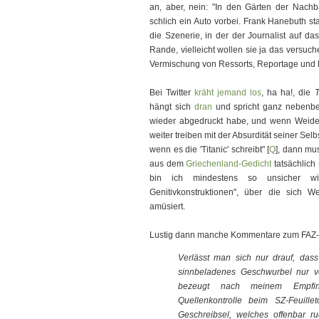
an, aber, nein: "In den Gärten der Nac
schlich ein Auto vorbei. Frank Hanebuth sta
die Szenerie, in der der Journalist auf das
Rande, vielleicht wollen sie ja das versuc
Vermischung von Ressorts, Reportage und P
Bei Twitter
kräht jemand los
, ha ha!, die
T
hängt sich
dran
und spricht ganz nebenbei
wieder abgedruckt habe, und wenn Weide
weiter treiben mit der Absurdität seiner Sel
wenn es die 'Titanic' schreibt" [
Q
], dann mu
aus dem
Griechenland-Gedicht
tatsächlich 
bin ich mindestens so unsicher 
Genitivkonstruktionen", über die sich 
amüsiert.
Lustig dann manche Kommentare zum FAZ-A
Verlässt man sich nur drauf, dass 
sinnbeladenes Geschwurbel nur v
bezeugt nach meinem Empfind
Quellenkontrolle beim SZ-Feuille
Geschreibsel, welches offenbar ru