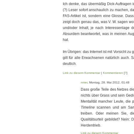
Ich denke, das übermäßig Dick-Auftragen im
(?) Leser sofort anschaulich zu machen, da
FAS-Artikel ist, sondern eine Glosse. Das
zeigt doch genau das, was V. W. sagen woll
und/oder Inhalt, je nach Interessenlage d
Absurdem beantwortet, was in meinen Aug
hat.
Im Übrigen: das Internet ist mit Vorsicht z
gilt für alle Erwachsenen natürlich auch.
deutlich.
Link zu diesem Kommentar
|
Kommentieren
[
?
]
nnier
, Montag, 28. Mai 2012, 01:48
Dass große Teile des Netzes die
nichts über Grass und sein Gedi
Mentalität mancher Leute, die 
Timeline
scannen und am Sams
treiben. Oder meinen Sie, d
Qualitätsurteil gebildet? Nein: 
Herdentrieb.
Link zu diesem Kommentar