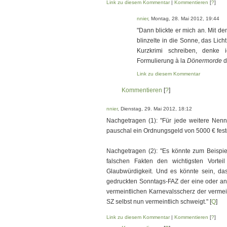
Link zu diesem Kommentar
|
Kommentieren
[
?
]
nnier
, Montag, 28. Mai 2012, 19:44
"Dann blickte er mich an. Mit de
blinzelte in die Sonne, das Licht
Kurzkrimi schreiben, denke i
Formulierung à la
Dönermorde
d
Link zu diesem Kommentar
Kommentieren
[
?
]
nnier
, Dienstag, 29. Mai 2012, 18:12
Nachgetragen (1): "Für jede weitere Nennu
pauschal ein Ordnungsgeld von 5000 € festg
Nachgetragen (2): "Es könnte zum Beispiel
falschen Fakten den wichtigsten Vorteil
Glaubwürdigkeit. Und es könnte sein, da
gedruckten Sonntags-FAZ der eine oder an
vermeintlichen Karnevalsscherz der vermein
SZ selbst nun vermeintlich schweigt." [
Q
]
Link zu diesem Kommentar
|
Kommentieren
[
?
]