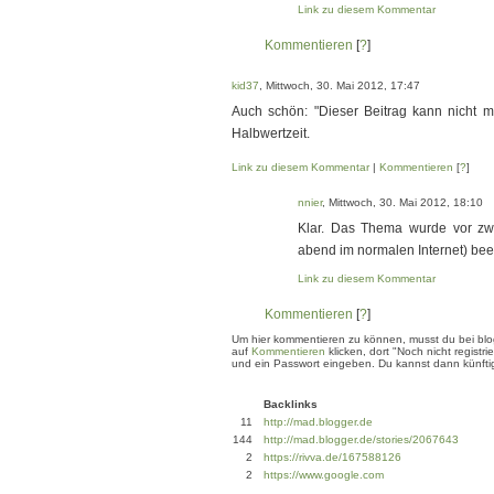
Link zu diesem Kommentar
Kommentieren
[
?
]
kid37
, Mittwoch, 30. Mai 2012, 17:47
Auch schön: "Dieser Beitrag kann nicht m
Halbwertzeit.
Link zu diesem Kommentar
|
Kommentieren
[
?
]
nnier
, Mittwoch, 30. Mai 2012, 18:10
Klar. Das Thema wurde vor zwe
abend im normalen Internet) be
Link zu diesem Kommentar
Kommentieren
[
?
]
Um hier kommentieren zu können, musst du bei blogg
auf
Kommentieren
klicken, dort "Noch nicht regis
und ein Passwort eingeben. Du kannst dann künftig
Backlinks
11
http://mad.blogger.de
144
http://mad.blogger.de/stories/2067643
2
https://rivva.de/167588126
2
https://www.google.com