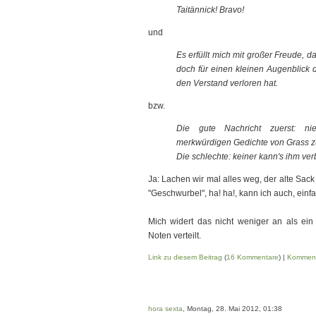
Taitännick! Bravo!
und
Es erfüllt mich mit großer Freude, da
doch für einen kleinen Augenblick d
den Verstand verloren hat.
bzw.
Die gute Nachricht zuerst: n
merkwürdigen Gedichte von Grass z
Die schlechte: keiner kann's ihm verb
Ja: Lachen wir mal alles weg, der alte Sack 
"Geschwurbel", ha! ha!, kann ich auch, ein
Mich widert das nicht weniger an als ein 
Noten verteilt.
Link zu diesem Beitrag
(
16 Kommentare
) |
Komment
hora sexta
, Montag, 28. Mai 2012, 01:38