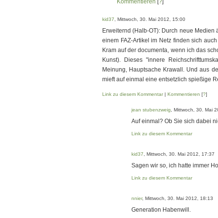
Kommentieren
[
?
]
kid37
, Mittwoch, 30. Mai 2012, 15:00
Erweiternd (Halb-OT): Durch neue Medien änd
einem FAZ-Artikel im Netz finden sich auch
Kram auf der documenta, wenn ich das schon
Kunst). Dieses "innere Reichschrifttums
Meinung, Hauptsache Krawall. Und aus de
mieft auf einmal eine entsetzlich spießige 
Link zu diesem Kommentar
|
Kommentieren
[
?
]
jean stubenzweig
, Mittwoch, 30. Mai 
Auf einmal? Ob Sie sich dabei nic
Link zu diesem Kommentar
kid37
, Mittwoch, 30. Mai 2012, 17:37
Sagen wir so, ich hatte immer Ho
Link zu diesem Kommentar
nnier
, Mittwoch, 30. Mai 2012, 18:13
Generation Habenwill.