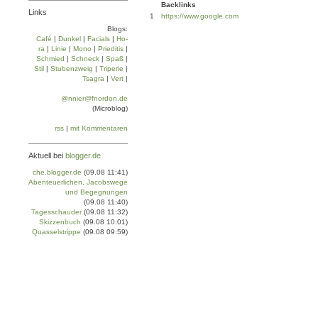
Backlinks
Links
1
https://www.google.com
Blogs:
Café
|
Dun­kel
|
Facials
|
Ho­
ra
|
Linie
|
Mo­no
|
Prie­di­tis
|
Schmied
|
Schneck
|
Spaß
|
Stil
|
Stu­ben­zweig
|
Tri­pe­rie
|
Tsa­gra
|
Vert
|
@nnier@fnordon.de
(Microblog)
rss
|
mit Kommentaren
Aktuell bei
blogger.de
che.blogger.de
(09.08 11:41)
Abenteuerlichen, Jacobswege
und Begegnungen
(09.08 11:40)
Tagesschauder
(09.08 11:32)
Skizzenbuch
(09.08 10:01)
Quasselstrippe
(09.08 09:59)