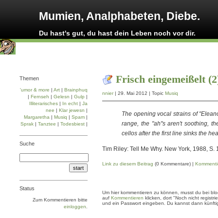
Mumien, Analphabeten, Diebe.
Du hast's gut, du hast dein Leben noch vor dir.
Frisch eingemeißelt (2
Themen
'umor & more
|
Art
|
Brainphuq
nnier
| 29. Mai 2012 | Topic
Musiq
|
Fernseh
|
Gelesn
|
Gulp
|
Illiterarisches
|
In echt
|
Ja
nee
|
Klar jewesn
|
The opening vocal strains of "Eleano
Margaretha
|
Musiq
|
Spam
|
range, the "ah"s aren't soothing, t
Sprak
|
Tanztee
|
Todesbiest
|
cellos after the first line sinks the hea
Suche
Tim Riley: Tell Me Why. New York, 1988, S. 
Link zu diesem Beitrag
(0 Kommentare) |
Kommenti
Status
Um hier kommentieren zu können, musst du bei blogg
auf
Kommentieren
klicken, dort "Noch nicht regis
Zum Kommentieren bitte
und ein Passwort eingeben. Du kannst dann künftig
einloggen
.