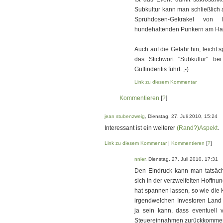
Subkultur kann man schließlich 
Sprühdosen-Gekrakel von
hundehaltenden Punkern am Ha
Auch auf die Gefahr hin, leicht
das Stichwort "Subkultur" be
Gutfinderitis führt. ;-)
Link zu diesem Kommentar
Kommentieren
[
?
]
jean stubenzweig
, Dienstag, 27. Juli 2010, 15:24
Interessant ist ein weiterer
(Rand?)Aspekt
.
Link zu diesem Kommentar
|
Kommentieren
[
?
]
nnier
, Dienstag, 27. Juli 2010, 17:31
Den Eindruck kann man tatsächl
sich in der verzweifelten Hoffnu
hat spannen lassen, so wie die 
irgendwelchen Investoren Land 
ja sein kann, dass eventuell v
Steuereinnahmen zurückkommen. 