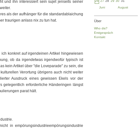
26
27
28
29
30
31
t und ihn interessiert sein sujet jenseits seiner
eiter.
Juni
August
deres als der aufhänger für die standardablaichung
er traurigen anlass nix zu tun hat.
Über
Who dis?
Erstgespräch
Kontakt
 ich konkret auf irgendeinen Artikel hingewiesen
ng, ob da irgendetwas irgendwofür typisch ist
das kein Artikel über "die Loveparade" zu sein, die
kulturellen Verortung übrigens auch nicht weiter
ulierter Ausdruck eines gewissen Ekels vor der
rs gelegentlich erforderliche Händeringen längst
ulierungen parat hält.
dustrie.
 nicht in empörungsindustrieempörungsindustrie