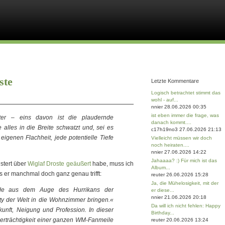
ste
Letzte Kommentare
Logisch betrachtet stimmt das
wohl - auf...
nnier 28.06.2026 00:35
ist eben immer die frage, was
ter – eins davon ist die plaudernde
danach kommt....
alles in die Breite schwatzt und, sei es
c17h19no3 27.06.2026 21:13
igenen Flachheit, jede potentielle Tiefe
Vielleicht müssen wir doch
noch heiraten....
nnier 27.06.2026 14:22
Jahaaaa? :) Für mich ist das
stert über
Wiglaf Droste
geäußert
habe, muss ich
Album...
ss er manchmal doch ganz genau trifft:
reuter 26.06.2026 15:28
Ja, die Mühelosigkeit, mit der
rde aus dem Auge des Hurrikans der
er diese...
nnier 21.06.2026 20:18
y der Welt in die Wohnzimmer bringen.«
Da will ich nicht fehlen: Happy
unft, Neigung und Profession. In dieser
Birthday...
derträchtigkeit einer ganzen WM-Fanmeile
reuter 20.06.2026 13:24