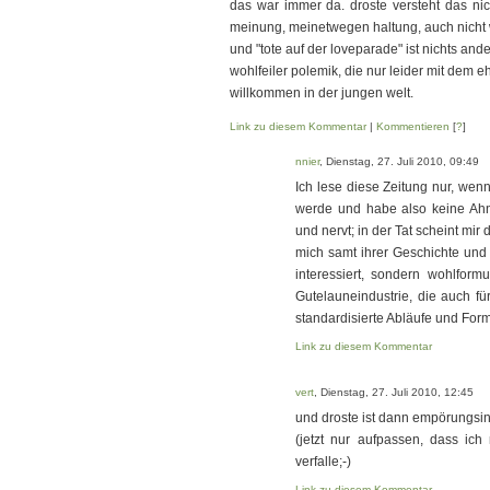
das war immer da. droste versteht das nich
meinung, meinetwegen haltung, auch nicht w
und "tote auf der loveparade" ist nichts an
wohlfeiler polemik, die nur leider mit dem eh
willkommen in der jungen welt.
Link zu diesem Kommentar
|
Kommentieren
[
?
]
nnier
, Dienstag, 27. Juli 2010, 09:49
Ich lese diese Zeitung nur, wenn
werde und habe also keine Ahnu
und nervt; in der Tat scheint mir 
mich samt ihrer Geschichte und 
interessiert, sondern wohlform
Gutelauneindustrie, die auch fü
standardisierte Abläufe und Form
Link zu diesem Kommentar
vert
, Dienstag, 27. Juli 2010, 12:45
und droste ist dann empörungsin
(jetzt nur aufpassen, dass ich
verfalle;-)
Link zu diesem Kommentar