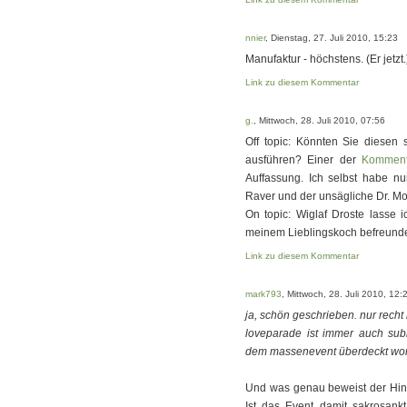
nnier
, Dienstag, 27. Juli 2010, 15:23
Manufaktur - höchstens. (Er jetzt.
Link zu diesem Kommentar
g.
, Mittwoch, 28. Juli 2010, 07:56
Off topic: Könnten Sie diesen 
ausführen? Einer der
Komment
Auffassung. Ich selbst habe nu
Raver und der unsägliche Dr. Mot
On topic: Wiglaf Droste lasse i
meinem Lieblingskoch befreunde
Link zu diesem Kommentar
mark793
, Mittwoch, 28. Juli 2010, 12:
ja, schön geschrieben. nur recht
loveparade ist immer auch sub
dem massenevent überdeckt word
Und was genau beweist der Hinw
Ist das Event damit sakrosankt