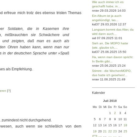
Wie auch immer ich es
geschafft habe, in...
nnier 29.03.2026 14:03
 erfreue mich trotz des ebenso tristen Themas
Ein Album ist ja auch
angekündigt, las...
kid37 29.03.2026 12:37
ner Soldaten, die in Kasernen ihre
Langsam kommt das Alter, da
wird dann auch...
n, mißbrauchten sie Schwächere und
sid 07.09.2025 11:01
ie und zeigten, daß man es auch als
Sieh an. Die MOPO hatte
er den Ohren haben kann, wenn man nur
(wie, glaube ich,...
kid37 25.06.2025 15:50
as in der deutschen Sprache unter »Spaß
Ha, wenn man davon spricht:
In Berlin gibt...
nnier 25.06.2025 15:24
ses als Empfehlung.
Stimmt - die WochenMOPO,
das hatte ich gesehen!...
nnier 11.06.2025 21:49
eren
[
?
]
Kalender
Juli 2010
Mo
Di
Mi
Do
Fr
Sa
So
1
2
3
4
5
6
7
8
9
10
11
ht. zumindest nicht durchgehend.
12
13
14
15
16
17
18
gewesen, auch wenn sie schließlich von dem
19
20
21
22
23
24
25