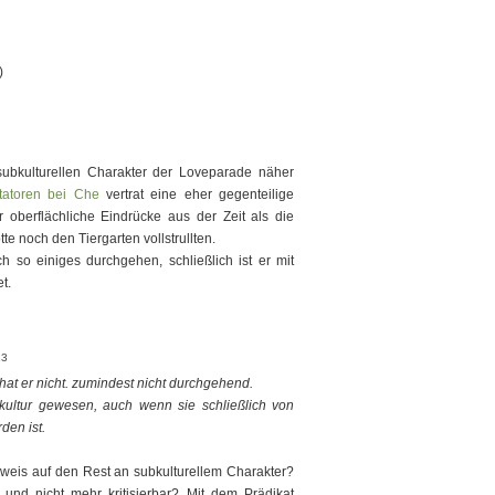
)
subkulturellen Charakter der Loveparade näher
atoren bei Che
vertrat eine eher gegenteilige
r oberflächliche Eindrücke aus der Zeit als die
te noch den Tiergarten vollstrullten.
ch so einiges durchgehen, schließlich ist er mit
t.
23
 hat er nicht. zumindest nicht durchgehend.
kultur gewesen, auch wenn sie schließlich von
en ist.
eis auf den Rest an subkulturellem Charakter?
 und nicht mehr kritisierbar? Mit dem Prädikat