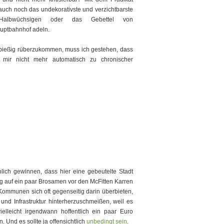
auch noch das undekorativste und verzichtbarste
 Halbwüchsigen oder das Gebettel von
uptbahnhof adeln.
 spießig rüberzukommen, muss ich gestehen, dass
i mir nicht mehr automatisch zu chronischer
ich gewinnen, dass hier eine gebeutelte Stadt
ng auf ein paar Brosamen vor den McFitten Karren
Kommunen sich oft gegenseitig darin überbieten,
und Infrastruktur hinterherzuschmeißen, weil es
ielleicht irgendwann hoffentlich ein paar Euro
Und es sollte ja offensichtlich
unbedingt sein
.