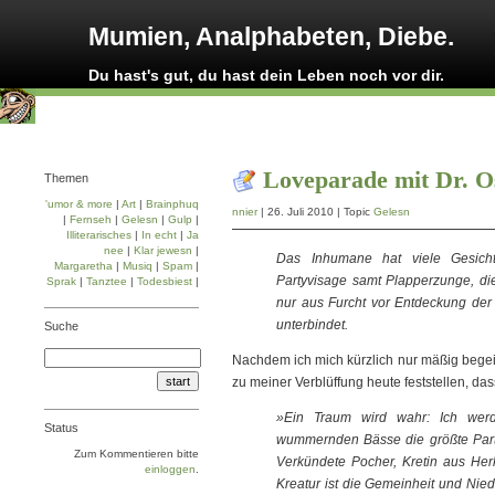
Mumien, Analphabeten, Diebe.
Du hast's gut, du hast dein Leben noch vor dir.
Loveparade mit Dr. O
Themen
'umor & more
|
Art
|
Brainphuq
nnier
| 26. Juli 2010 | Topic
Gelesn
|
Fernseh
|
Gelesn
|
Gulp
|
Illiterarisches
|
In echt
|
Ja
nee
|
Klar jewesn
|
Das Inhumane hat viele Gesich
Margaretha
|
Musiq
|
Spam
|
Partyvisage samt Plapperzunge, die 
Sprak
|
Tanztee
|
Todesbiest
|
nur aus Furcht vor Entdeckung der e
unterbindet.
Suche
Nachdem ich mich kürzlich nur mäßig begei
zu meiner Verblüffung heute feststellen, da
»Ein Traum wird wahr: Ich we
Status
wummernden Bässe die größte Part
Zum Kommentieren bitte
Verkündete Pocher, Kretin aus Herk
einloggen
.
Kreatur ist die Gemeinheit und Nie