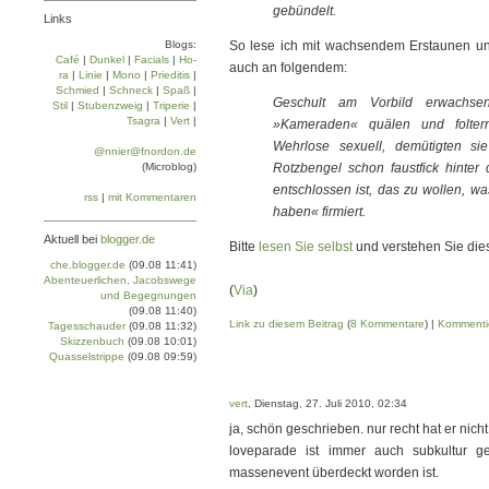
gebündelt.
Links
Blogs:
So lese ich mit wachsendem Erstaunen und
Café
|
Dun­kel
|
Facials
|
Ho­
auch an folgendem:
ra
|
Linie
|
Mo­no
|
Prie­di­tis
|
Schmied
|
Schneck
|
Spaß
|
Geschult am Vorbild erwachse
Stil
|
Stu­ben­zweig
|
Tri­pe­rie
|
Tsa­gra
|
Vert
|
»Kameraden« quälen und folter
Wehrlose sexuell, demütigten s
@nnier@fnordon.de
(Microblog)
Rotzbengel schon faustfick hint
entschlossen ist, das zu wollen, w
rss
|
mit Kommentaren
haben« firmiert.
Aktuell bei
blogger.de
Bitte
lesen Sie selbst
und verstehen Sie die
che.blogger.de
(09.08 11:41)
Abenteuerlichen, Jacobswege
(
Via
)
und Begegnungen
(09.08 11:40)
Link zu diesem Beitrag
(
8 Kommentare
) |
Kommenti
Tagesschauder
(09.08 11:32)
Skizzenbuch
(09.08 10:01)
Quasselstrippe
(09.08 09:59)
vert
, Dienstag, 27. Juli 2010, 02:34
ja, schön geschrieben. nur recht hat er nic
loveparade ist immer auch subkultur 
massenevent überdeckt worden ist.