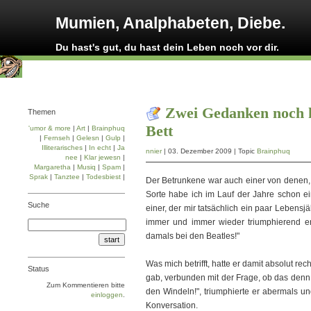
Mumien, Analphabeten, Diebe.
Du hast's gut, du hast dein Leben noch vor dir.
Zwei Gedanken noch k
Themen
Bett
'umor & more
|
Art
|
Brainphuq
|
Fernseh
|
Gelesn
|
Gulp
|
Illiterarisches
|
In echt
|
Ja
nnier
| 03. Dezember 2009 | Topic
Brainphuq
nee
|
Klar jewesn
|
Margaretha
|
Musiq
|
Spam
|
Sprak
|
Tanztee
|
Todesbiest
|
Der Betrunkene war auch einer von denen, 
Sorte habe ich im Lauf der Jahre schon ei
Suche
einer, der mir tatsächlich ein paar Lebens
immer und immer wieder triumphierend ent
damals bei den Beatles!"
Was mich betrifft, hatte er damit absolut re
Status
gab, verbunden mit der Frage, ob das denn ei
Zum Kommentieren bitte
den Windeln!", triumphierte er abermals u
einloggen
.
Konversation.