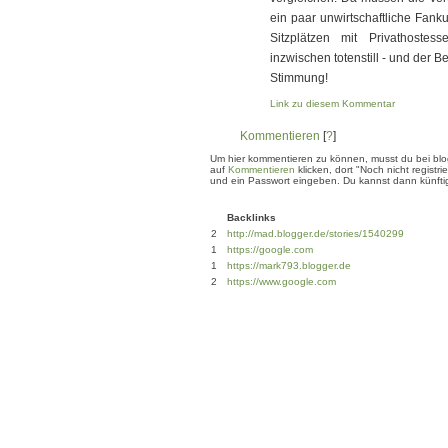
ein paar unwirtschaftliche Fank
Sitzplätzen mit Privathostes
inzwischen totenstill - und der B
Stimmung!
Link zu diesem Kommentar
Kommentieren
[
?
]
Um hier kommentieren zu können, musst du bei blogg
auf
Kommentieren
klicken, dort "Noch nicht regis
und ein Passwort eingeben. Du kannst dann künftig
Backlinks
2
http://mad.blogger.de/stories/1540299
1
https://google.com
1
https://mark793.blogger.de
2
https://www.google.com