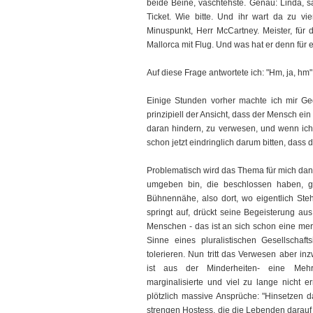
beide Beine, vaschtehste. Genau: Linda, s
Ticket. Wie bitte. Und ihr wart da zu vier
Minuspunkt, Herr McCartney. Meister, für
Mallorca mit Flug. Und was hat er denn für 
Auf diese Frage antwortete ich: "Hm, ja, hm
Einige Stunden vorher machte ich mir G
prinzipiell der Ansicht, dass der Mensch e
daran hindern, zu verwesen, und wenn ich
schon jetzt eindringlich darum bitten, dass d
Problematisch wird das Thema für mich da
umgeben bin, die beschlossen haben, g
Bühnennähe, also dort, wo eigentlich Ste
springt auf, drückt seine Begeisterung a
Menschen - das ist an sich schon eine merk
Sinne eines pluralistischen Gesellschaf
tolerieren. Nun tritt das Verwesen aber i
ist aus der Minderheiten- eine Mehr
marginalisierte und viel zu lange nicht
plötzlich massive Ansprüche: "Hinsetzen da
strengen Hostess, die die Lebenden darauf