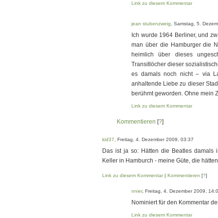
Link zu diesem Kommentar
jean stubenzweig
, Samstag, 5. Dezem
Ich wurde 1964 Berliner, und zwar 
man über die Hamburger die N
heimlich über dieses ungesc
Transitlöcher dieser sozialisti
es damals noch nicht – via L
anhaltende Liebe zu dieser Stad
berühmt geworden. Ohne mein Z
Link zu diesem Kommentar
Kommentieren
[
?
]
kid37
, Freitag, 4. Dezember 2009, 03:37
Das ist ja so: Hätten die Beatles damals i
Keller in Hamburch - meine Güte, die hätte
Link zu diesem Kommentar
|
Kommentieren
[
?
]
nnier
, Freitag, 4. Dezember 2009, 14:
Nominiert für den Kommentar der
Link zu diesem Kommentar