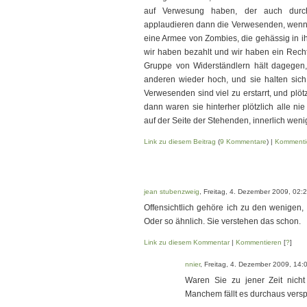
auf Verwesung haben, der auch durc
applaudieren dann die Verwesenden, wenn 
eine Armee von Zombies, die gehässig in ih
wir haben bezahlt und wir haben ein Recht
Gruppe von Widerständlern hält dagegen,
anderen wieder hoch, und sie halten sich
Verwesenden sind viel zu erstarrt, und plö
dann waren sie hinterher plötzlich alle n
auf der Seite der Stehenden, innerlich weni
Link zu diesem Beitrag
(
9 Kommentare
) |
Kommenti
jean stubenzweig
, Freitag, 4. Dezember 2009, 02:
Offensichtlich gehöre ich zu den wenigen,
Oder so ähnlich. Sie verstehen das schon.
Link zu diesem Kommentar
|
Kommentieren
[
?
]
nnier
, Freitag, 4. Dezember 2009, 14:
Waren Sie zu jener Zeit nich
Manchem fällt es durchaus versp