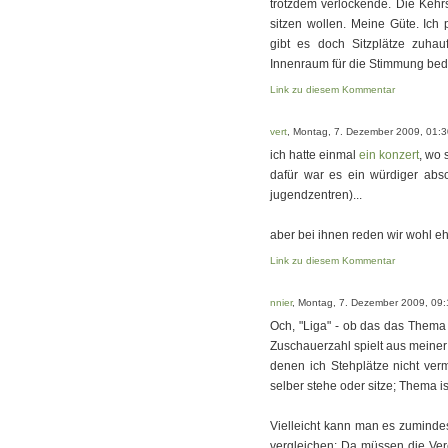
trotzdem verlockende. Die Kehrs
sitzen wollen. Meine Güte. Ich 
gibt es doch Sitzplätze zuha
Innenraum für die Stimmung bedeu
Link zu diesem Kommentar
vert
, Montag, 7. Dezember 2009, 01:3
ich hatte einmal
ein konzert
, wo 
dafür war es ein würdiger absc
jugendzentren)...
aber bei ihnen reden wir wohl eh
Link zu diesem Kommentar
nnier
, Montag, 7. Dezember 2009, 09:
Och, "Liga" - ob das das Thema 
Zuschauerzahl spielt aus meiner 
denen ich Stehplätze nicht ve
selber stehe oder sitze; Thema i
Vielleicht kann man es zumindes
vergleichen: Da müssen die Ver