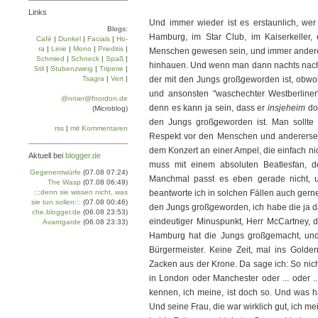
Links
Und immer wieder ist es erstaunlich, wer 
Blogs:
Hamburg, im Star Club, im Kaiserkeller
Café
|
Dun­kel
|
Facials
|
Ho­
ra
|
Linie
|
Mo­no
|
Prie­di­tis
|
Menschen gewesen sein, und immer andere, 
Schmied
|
Schneck
|
Spaß
|
hinhauen. Und wenn man dann nachts nach de
Stil
|
Stu­ben­zweig
|
Tri­pe­rie
|
Tsa­gra
|
Vert
|
der mit den Jungs großgeworden ist, obwoh
und ansonsten "waschechter Westberliner" 
@nnier@fnordon.de
denn es kann ja sein, dass er
insjeheim
do
(Microblog)
den Jungs großgeworden ist. Man sollte s
rss
|
mit Kommentaren
Respekt vor den Menschen und anderersei
dem Konzert an einer Ampel, die einfach ni
Aktuell bei
blogger.de
muss mit einem absoluten Beatlesfan,
Gegenentwürfe
(07.08 07:24)
Manchmal passt es eben gerade nicht, u
The Wasp
(07.08 06:49)
:::denn sie wissen nicht, was
beantworte ich in solchen Fällen auch gerne
sie tun sollen:::
(07.08 00:46)
den Jungs großgeworden, ich habe die ja d
che.blogger.de
(06.08 23:53)
eindeutiger Minuspunkt, Herr McCartney, d
Avantgarde
(06.08 23:33)
Hamburg hat die Jungs großgemacht, und 
Bürgermeister. Keine Zeit, mal ins Gold
Zacken aus der Krone. Da sage ich: So ni
in London oder Manchester oder ... oder .
kennen, ich meine, ist doch so. Und was ha
Und seine Frau, die war wirklich gut, ich m