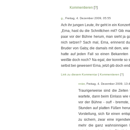
Kommentieren
[
?
]
g.
, Freitag, 4. Dezember 2009, 05:55
Ach ihr jungen Leute, ihr geht in ein Konze
„Erna, hast du die Schnittchen mit? Gib m
paar vor der Bühne herum, man sieht ja g
nich setzen? Sach mal, Erna, erinnerst d
Bruder von Gaby, die damals mit dem, wie h
hatte auf jeden Fall so einen Bekannten
weißte doch noch? Na egal, der konnte so s
selbst bei gewesen! Erna, jetzt gib doch end
Link zu diesem Kommentar
|
Kommentieren
[
?
]
nnier
, Freitag, 4. Dezember 2009, 13:
Traurigerweise sind die Zeiten 
wartete, dann beim Einlass wie 
vor der Bühne - ouf! - bremste
Stunden auf platten Füßen herum
Vorstellung, sich für einen en
zu sichern, zwar eine irgendwie
mehr die ganz wahnsinnigen F