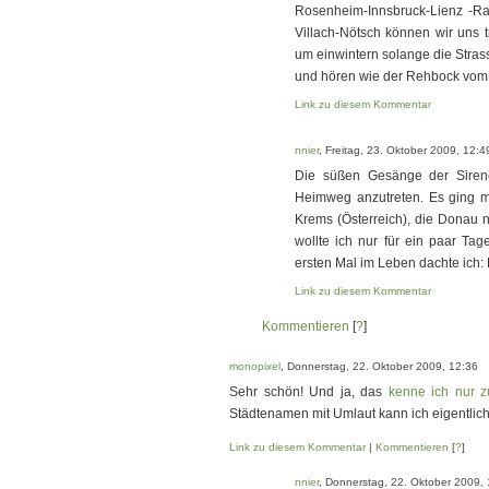
Rosenheim-Innsbruck-Lienz -Rat
Villach-Nötsch können wir uns t
um einwintern solange die Strasse 
und hören wie der Rehbock vom 
Link zu diesem Kommentar
nnier
, Freitag, 23. Oktober 2009, 12:4
Die süßen Gesänge der Siren
Heimweg anzutreten. Es ging mi
Krems (Österreich), die Donau n
wollte ich nur für ein paar T
ersten Mal im Leben dachte ich: 
Link zu diesem Kommentar
Kommentieren
[
?
]
monopixel
, Donnerstag, 22. Oktober 2009, 12:36
Sehr schön! Und ja, das
kenne ich nur z
Städtenamen mit Umlaut kann ich eigentlich 
Link zu diesem Kommentar
|
Kommentieren
[
?
]
nnier
, Donnerstag, 22. Oktober 2009,