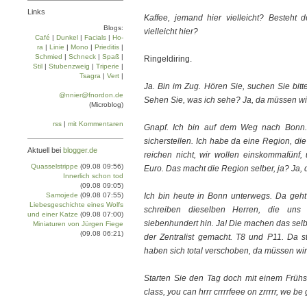
Links
Kaffee, jemand hier vielleicht? Besteht
Blogs:
vielleicht hier?
Café
|
Dun­kel
|
Facials
|
Ho­
ra
|
Linie
|
Mo­no
|
Prie­di­tis
|
Schmied
|
Schneck
|
Spaß
|
Ringeldiring.
Stil
|
Stu­ben­zweig
|
Tri­pe­rie
|
Tsa­gra
|
Vert
|
Ja. Bin im Zug. Hören Sie, suchen Sie bit
@nnier@fnordon.de
Sehen Sie, was ich sehe? Ja, da müssen wir
(Microblog)
rss
|
mit Kommentaren
Gnapf. Ich bin auf dem Weg nach Bonn.
sicherstellen. Ich habe da eine Region, di
Aktuell bei
blogger.de
reichen nicht, wir wollen einskommafünf,
Quasselstrippe
(09.08 09:56)
Euro. Das macht die Region selber, ja? Ja, d
Innerlich schon tod
(09.08 09:05)
Samojede
(09.08 07:55)
Ich bin heute in Bonn unterwegs. Da ge
Liebesgeschichte eines Wolfs
schreiben dieselben Herren, die uns 
und einer Katze
(09.08 07:00)
siebenhundert hin. Ja! Die machen das selb
Miniaturen von Jürgen Fiege
(09.08 06:21)
der Zentralist gemacht. T8 und P11. Da 
haben sich total verschoben, da müssen wir m
Starten Sie den Tag doch mit einem Frühstüc
class, you can hrrr crrrrfeee on zrrrrr, we be gl