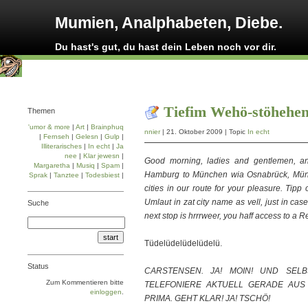
Mumien, Analphabeten, Diebe.
Du hast's gut, du hast dein Leben noch vor dir.
Tiefim Wehö-stöhehe
Themen
'umor & more
|
Art
|
Brainphuq
nnier
| 21. Oktober 2009 | Topic
In echt
|
Fernseh
|
Gelesn
|
Gulp
|
Illiterarisches
|
In echt
|
Ja
nee
|
Klar jewesn
|
Good morning, ladies and gentlemen, and
Margaretha
|
Musiq
|
Spam
|
Hamburg to München wia Osnabrück, Münst
Sprak
|
Tanztee
|
Todesbiest
|
cities in our route for your pleasure. Tipp
Umlaut in zat city name as vell, just in c
Suche
next stop is hrrrweer, you haff access to a Reg
Tüdelüdelüdelüdelü.
Status
CARSTENSEN. JA! MOIN! UND SELB
Zum Kommentieren bitte
TELEFONIERE AKTUELL GERADE AUS 
einloggen
.
PRIMA. GEHT KLAR! JA! TSCHÖ!