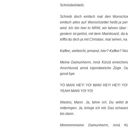
Schnödelödelö.
Schreib doch einfach mal den Wunschzet
einfach alles auf. Wunschzettel heißt ja per
wird. Ich bin hier in NRW, wir fahren übe
gestern ist gelöst, mit dem Mainboard, da 
triffst du dich ja mit Christian, mal sehen, na 
Kaffee, vielleicht, jemand, hier? Kaffee? Nic
Meine Damunherrn, innä Kürzä erreichen
Anschlussä annä irgendwelche Züge. Our
good bye.
YO MAN! HEY! YO! MAN! HEY! HEY! YO
YEAH! MAN! YO! YO!
Waslos, Mann. Ja, fahre ich. Du willst 
mitbringen. Ja, bringe ich mit. Das schwarz
bis dann.
Mmmmmmeine Damunherrn, innä Kürz