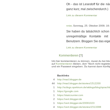
Oh - das ist Lesestoff für die n
ganz kurz, mal zwischendurch.)
Link zu diesem Kommentar
nnier
, Sonntag, 25. Oktober 2009, 16
Sie haben da tatsächlich schon 
unregelmäßige Kontakte mit 
Benutzern. Bloggen Sie das eigen
Link zu diesem Kommentar
Kommentieren
[
?
]
Um hier kommentieren zu können, musst du bei blogg
auf
Kommentieren
klicken, dort "Noch nicht regis
und ein Passwort eingeben. Du kannst dann künftig
Backlinks
4
http://mad.blogger.de
44
http://mad.blogger.de/stories/1512200
1
http://scilogs.spektrum.de/wblogs/blog/sprachlo
1
https://google.com
1
https://statcounter.com
2
https://vert.blogger.de
1
https://vert.blogger.de/20091023
4
https://vert.blogger.de/stories/1513398