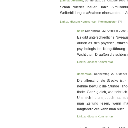
jean stubenzweig
, Donnerstag, 22. Oktober 2009, 
Schon wieder neuer Job? Simultanü
Weiterbildungsmaßnahme eines anderen A
Link zu diesem Kommentar
|
Kommentieren
[
?
]
nnier
, Donnerstag, 22. Oktober 2009, 
Es gibt unterschiedliche Niveau
äußert es sich physisch, stinke
psychologische Kriegsführung: 
Wichtigtun. Draußen die schönst
Link zu diesem Kommentar
damenwahl
, Donnerstag, 22. Oktober
Die allerschönste Strecke ist 
nehme bewußt die Stunde länger
finde. Ganz gleich, wie sehr ich
Um mich herum jedoch hat meis
man Zeitung lesen, wenn m
langfährt? Wie kann man nur?
Link zu diesem Kommentar