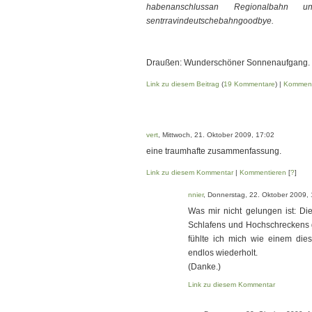
habenanschlussan Regionalbahn u
sentrravindeutschebahngoodbye.
Draußen: Wunderschöner Sonnenaufgang.
Link zu diesem Beitrag
(
19 Kommentare
) |
Komment
vert
, Mittwoch, 21. Oktober 2009, 17:02
eine traumhafte zusammenfassung.
Link zu diesem Kommentar
|
Kommentieren
[
?
]
nnier
, Donnerstag, 22. Oktober 2009, 
Was mir nicht gelungen ist: D
Schlafens und Hochschreckens g
fühlte ich mich wie einem die
endlos wiederholt.
(Danke.)
Link zu diesem Kommentar