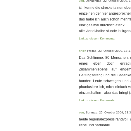
vert
, Donnerstag, 22. Oktober 2009, 
ich kenne die strecke ja nun ebe
einzelnen der hier angesprochen
das habe ich auch schon mehrfa
einziges mal durchschlafen?
alle viertel/halbe stunde ist ir
Link zu diesem Kommentar
nnier
, Freitag, 23. Oktober 2009, 13:1
Das Schlimme: 80 Menschen, d
eines eben doch erträgli
Zusammenlebens auf engem
Geltungsdrang und die Gedanken
hundert Leute schweigen und ei
phantasiere ich, mich einfach 
einzuschalten - aber das bringt ja
Link zu diesem Kommentar
vert
, Sonntag, 25. Oktober 2009, 23:
heute regionalexpress randvoll. al
liebe und harmonie.