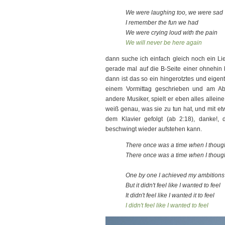
We were laughing too, we were sad
I remember the fun we had
We were crying loud with the pain
We will never be here again
dann suche ich einfach gleich noch ein Li
gerade mal auf die B-Seite einer ohnehin 
dann ist das so ein hingerotztes und eigent
einem Vormittag geschrieben und am Abe
andere Musiker, spielt er eben alles alleine
weiß genau, was sie zu tun hat, und mit e
dem Klavier gefolgt (ab 2:18), danke!,
beschwingt wieder aufstehen kann.
There once was a time when I thought
There once was a time when I thought
One by one I achieved my ambitions
But it didn't feel like I wanted to feel
It didn't feel like I wanted it to feel
I didn't feel like I wanted to feel