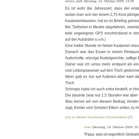
venice_wolf, Dienstag, 13. Oktober 2009, 13:30
Es ist wohl die Jahreszeit, dass der erst
wobei man sich bei einem 2,75 Kind jährige
Kastanienklauben, hat es im Briefing gehei
Bei Tiefnebel in Mestre abgefahren, zweist
total ungeeignet, GPS erschreckend in de
auf der Autobahn u.v.m.)
Eine halbe Stunde im Nebel Kastanien klaube
Danach war das Essen in einem Restauran
Aufschnitte, würzige Nudelgerichte, saftige
Daher war ich umso mehr erstaunt als ei
und Leitungswasser auf den Tisch gedonne
Wein gab es nur auf Aufpreis aber kam da
Tisch.
Schnaps habe ich auch extra bestellt, in Hin
Die dauerte zwar nur 1,5 Stunden war aber
Was lernen wir von diesem Beitrag: Kinde
sagt, Kinder und Schüler! Eltern sollen zu 
Link zu diesem Kommentar
|
Kommentieren
[
?
]
nnier
, Dienstag, 13. Oktober 2009, 20
"Papa, was ist eigentlich Globali