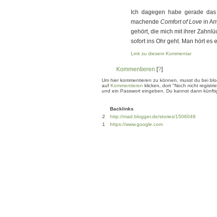
Ich dagegen habe gerade das 
machende
Comfort of Love
in An
gehört, die mich mit ihrer Zahnlü
sofort ins Ohr geht. Man hört es
Link zu diesem Kommentar
Kommentieren
[
?
]
Um hier kommentieren zu können, musst du bei blogg
auf
Kommentieren
klicken, dort "Noch nicht regis
und ein Passwort eingeben. Du kannst dann künftig
Backlinks
2
http://mad.blogger.de/stories/1506048
1
https://www.google.com