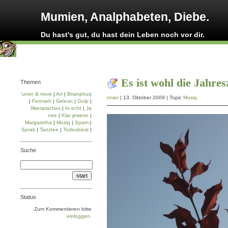
Mumien, Analphabeten, Diebe.
Du hast's gut, du hast dein Leben noch vor dir.
Es ist wohl die Jahres
Themen
'umor & more
|
Art
|
Brainphuq
nnier
| 13. Oktober 2009 | Topic
Musiq
|
Fernseh
|
Gelesn
|
Gulp
|
Illiterarisches
|
In echt
|
Ja
nee
|
Klar jewesn
|
Margaretha
|
Musiq
|
Spam
|
Sprak
|
Tanztee
|
Todesbiest
|
Suche
Status
Zum Kommentieren bitte
einloggen
.