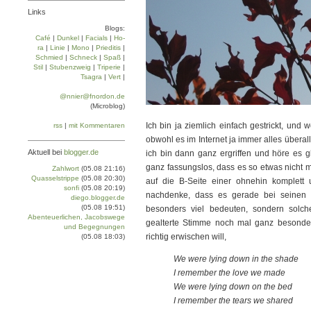
Links
Blogs:
Café
|
Dun­kel
|
Facials
|
Ho­
ra
|
Linie
|
Mo­no
|
Prie­di­tis
|
Schmied
|
Schneck
|
Spaß
|
Stil
|
Stu­ben­zweig
|
Tri­pe­rie
|
Tsa­gra
|
Vert
|
@nnier@fnordon.de
(Microblog)
Ich bin ja ziemlich einfach gestrickt, und
rss
|
mit Kommentaren
obwohl es im Internet ja immer alles überal
Aktuell bei
blogger.de
ich bin dann ganz ergriffen und höre es g
ganz fassungslos, dass es so etwas nicht m
Zahlwort
(05.08 21:16)
Quasselstrippe
(05.08 20:30)
auf die B-Seite einer ohnehin komplett
sonfi
(05.08 20:19)
nachdenke, dass es gerade bei seinen S
diego.blogger.de
(05.08 19:51)
besonders viel bedeuten, sondern solc
Abenteuerlichen, Jacobswege
gealterte Stimme noch mal ganz besonde
und Begegnungen
richtig erwischen will,
(05.08 18:03)
We were lying down in the shade
I remember the love we made
We were lying down on the bed
I remember the tears we shared