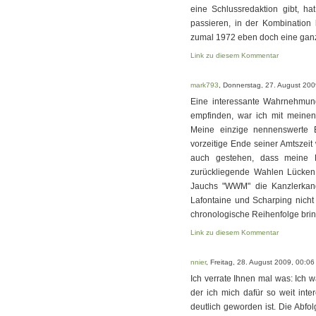
eine Schlussredaktion gibt, h
passieren, in der Kombination
zumal 1972 eben doch eine ganz
Link zu diesem Kommentar
mark793
, Donnerstag, 27. August 200
Eine interessante Wahrnehmun
empfinden, war ich mit meinen
Meine einzige nennenswerte E
vorzeitige Ende seiner Amtszei
auch gestehen, dass meine E
zurückliegende Wahlen Lücken h
Jauchs "WWM" die Kanzlerkand
Lafontaine und Scharping nicht m
chronologische Reihenfolge bri
Link zu diesem Kommentar
nnier
, Freitag, 28. August 2009, 00:06
Ich verrate Ihnen mal was: Ich w
der ich mich dafür so weit int
deutlich geworden ist. Die Abfol