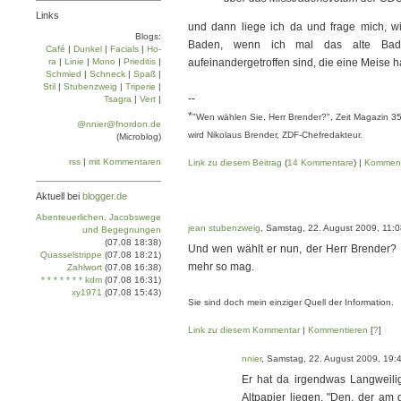
Links
und dann liege ich da und frage mich, wi
Blogs:
Baden, wenn ich mal das alte Bad 
Café
|
Dun­kel
|
Facials
|
Ho­
ra
|
Linie
|
Mo­no
|
Prie­di­tis
|
aufeinandergetroffen sind, die eine Meise 
Schmied
|
Schneck
|
Spaß
|
Stil
|
Stu­ben­zweig
|
Tri­pe­rie
|
--
Tsa­gra
|
Vert
|
*
"Wen wählen Sie, Herr Brender?", Zeit Magazin 35 
@nnier@fnordon.de
wird Nikolaus Brender, ZDF-Chefredakteur.
(Microblog)
rss
|
mit Kommentaren
Link zu diesem Beitrag
(
14 Kommentare
) |
Komment
Aktuell bei
blogger.de
Abenteuerlichen, Jacobswege
jean stubenzweig
, Samstag, 22. August 2009, 11:
und Begegnungen
(07.08 18:38)
Und wen wählt er nun, der Herr Brender? 
Quasselstrippe
(07.08 18:21)
mehr so mag.
Zahlwort
(07.08 16:38)
* * * * * * * kdm
(07.08 16:31)
xy1971
(07.08 15:43)
Sie sind doch mein einziger Quell der Information.
Link zu diesem Kommentar
|
Kommentieren
[
?
]
nnier
, Samstag, 22. August 2009, 19:
Er hat da irgendwas Langweilig
Altpapier liegen. "Den, der am gl