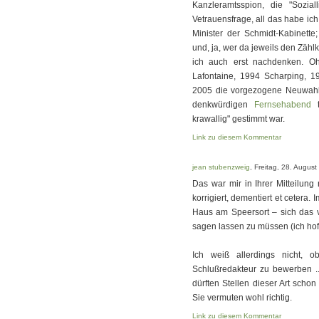
Kanzleramtsspion, die "Soziall
Vetrauensfrage, all das habe ic
Minister der Schmidt-Kabinette
und, ja, wer da jeweils den Zäh
ich auch erst nachdenken. Oh
Lafontaine, 1994 Scharping, 1
2005 die vorgezogene Neuwahl
denkwürdigen
Fernsehabend
t
krawallig" gestimmt war.
Link zu diesem Kommentar
jean stubenzweig
, Freitag, 28. Augus
Das war mir in Ihrer Mitteilung
korrigiert, dementiert et cetera. 
Haus am Speersort – sich das 
sagen lassen zu müssen (ich hoff
Ich weiß allerdings nicht, 
Schlußredakteur zu bewerben 
dürften Stellen dieser Art schon
Sie vermuten wohl richtig.
Link zu diesem Kommentar