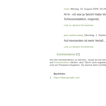
nnier
, Montag, 31. August 2009, 00:2
Hi hi - ich war ja falsch! Habe 
Schlussredaktion, nirgends.
Link zu diesem Kommentar
jean stubenzweig
, Dienstag, 1. Sept
Auf niemanden ist mehr Verlaß ..
Link zu diesem Kommentar
Kommentieren
[
?
]
Um hier kommentieren zu können, musst du bei blogg
auf
Kommentieren
klicken, dort "Noch nicht regis
und ein Passwort eingeben. Du kannst dann künftig
Backlinks
1
https://www.google.com