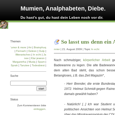
Mumien, Analphabeten, Diebe.
Du hast's gut, du hast dein Leben noch vor dir.
So lasst uns denn ei
Themen
'umor & more
|
Art
|
Brainphuq
nnier
| 21. August 2009 | Topic
In echt
|
Fernseh
|
Gelesn
|
Gulp
|
Illiterarisches
|
In echt
|
Ja
nee
|
Klar jewesn
|
Nach schmutziger,
körperlicher Arbeit
ge
Margaretha
|
Musiq
|
Spam
|
Badewanne zu legen. Die alte Badewanne
Sprak
|
Tanztee
|
Todesbiest
|
dem alten Bad steht, das schon bess
Belangloses, z.B. das
Zeit Magazin
*,
Suche
- Herr Brender, die erste Bundesta
1972. Helmut Schmidt gegen Rainer 
damals gewählt haben?
Status
- Natürlich! [...] Ich war Studen
Zum Kommentieren bitte
einloggen
.
politischen Ansichten von Helmut S
über das Misstrauensvotum der CDU