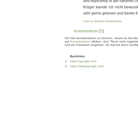
und manchmal in der näheren Um
Krüger kannte ich nicht bewuss
sehr gerne gelesen und danke fü
Link zu diesem Kommentar
Kommentieren
[
?
]
Um hier kommentieren zu können, musst du bei blogg
auf
Kommentieren
klicken, dort "Noch nicht regis
und ein Passwort eingeben. Du kannst dann künftig
Backlinks
1
https://google.com
1
https://www.google.com