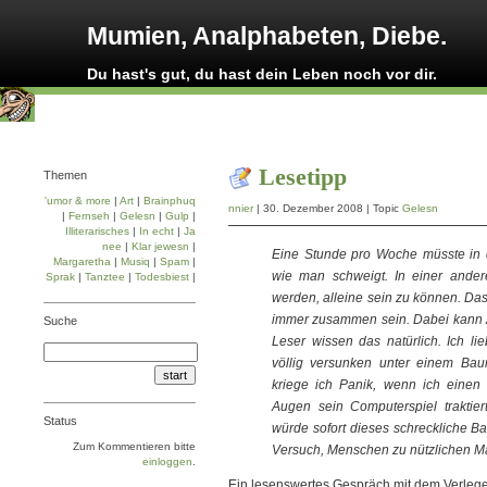
Mumien, Analphabeten, Diebe.
Du hast's gut, du hast dein Leben noch vor dir.
Lesetipp
Themen
'umor & more
|
Art
|
Brainphuq
nnier
| 30. Dezember 2008 | Topic
Gelesn
|
Fernseh
|
Gelesn
|
Gulp
|
Illiterarisches
|
In echt
|
Ja
nee
|
Klar jewesn
|
Eine Stunde pro Woche müsste in 
Margaretha
|
Musiq
|
Spam
|
wie man schweigt. In einer ander
Sprak
|
Tanztee
|
Todesbiest
|
werden, alleine sein zu können. Das
immer zusammen sein. Dabei kann A
Suche
Leser wissen das natürlich. Ich l
völlig versunken unter einem Baum
kriege ich Panik, wenn ich einen
Augen sein Computerspiel traktiert.
Status
würde sofort dieses schreckliche B
Zum Kommentieren bitte
Versuch, Menschen zu nützlichen M
einloggen
.
Ein lesenswertes Gespräch mit dem Verleg