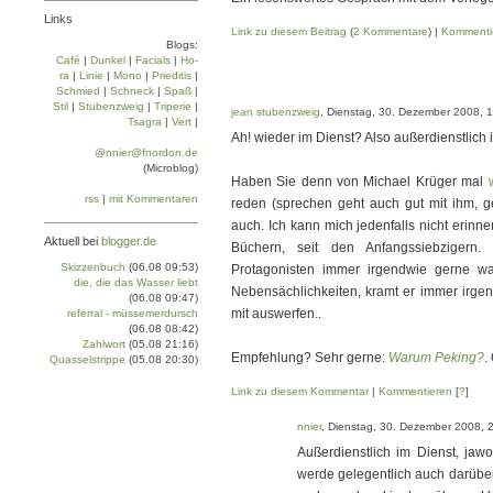
Links
Link zu diesem Beitrag
(
2 Kommentare
) |
Kommenti
Blogs:
Café
|
Dun­kel
|
Facials
|
Ho­
ra
|
Linie
|
Mo­no
|
Prie­di­tis
|
Schmied
|
Schneck
|
Spaß
|
Stil
|
Stu­ben­zweig
|
Tri­pe­rie
|
jean stubenzweig
, Dienstag, 30. Dezember 2008, 
Tsa­gra
|
Vert
|
Ah! wieder im Dienst? Also außerdienstlich 
@nnier@fnordon.de
(Microblog)
Haben Sie denn von Michael Krüger mal
rss
|
mit Kommentaren
reden (sprechen geht auch gut mit ihm, g
auch. Ich kann mich jedenfalls nicht erinn
Aktuell bei
blogger.de
Büchern, seit den Anfangssiebzigern.
Skizzenbuch
(06.08 09:53)
Protagonisten immer irgendwie gerne wa
die, die das Wasser liebt
Nebensächlichkeiten, kramt er immer irgen
(06.08 09:47)
mit auswerfen..
referral - müssemerdursch
(06.08 08:42)
Zahlwort
(05.08 21:16)
Empfehlung? Sehr gerne:
Warum Peking?
.
Quasselstrippe
(05.08 20:30)
Link zu diesem Kommentar
|
Kommentieren
[
?
]
nnier
, Dienstag, 30. Dezember 2008, 
Außerdienstlich im Dienst, jawol
werde gelegentlich auch darüber b