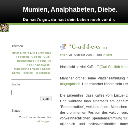
Mumien, Analphabeten, Diebe.
Du hast's gut, du hast dein Leben noch vor dir.
"C-a-f-f-e-e, ...
Themen
'umor & more
|
Art
|
Brainphuq
nnier
| 25. Oktober 2008 | Topic
In echt
|
Fernseh
|
Gelesn
|
Gulp
|
Illiterarisches
|
In echt
|
Ja
nee
|
Klar jewesn
|
trink nicht so viel Kaffee!" (
Carl Gottlieb Her
Margaretha
|
Musiq
|
Spam
|
Sprak
|
Tanztee
|
Todesbiest
|
Mancher ordnet seine Plattensammlung ni
biographisch
. Und mancher könnte sein Leb
Suche
Die Erkenntnis, dass Kaffee vom Luxus- zu
Und während man einerseits am geheimn
"Bohnenkaffee", welches ältere Menschen 
Status
der prominenten Position des vakuumverpac
Zum Kommentieren bitte
vorweihnachtlichen Spendensammlung für
einloggen
.
alljährlich und selbstverständlich du