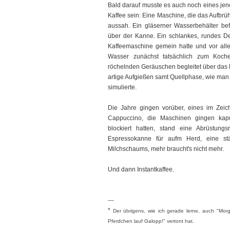
Bald darauf musste es auch noch eines je
Kaffee sein: Eine Maschine, die das Aufbrü
aussah. Ein gläserner Wasserbehälter be
über der Kanne. Ein schlankes, rundes Des
Kaffeemaschine gemein hatte und vor alle
Wasser zunächst tatsächlich zum Koch
röchelnden Geräuschen begleitet über das P
artige Aufgießen samt Quellphase, wie man 
simulierte.
Die Jahre gingen vorüber, eines im Zeic
Cappuccino, die Maschinen gingen kaput
blockiert hatten, stand eine Abrüstung
Espressokanne für aufm Herd, eine s
Milchschaums, mehr braucht's nicht mehr.
Und dann Instantkaffee.
---
*
Der übrigens, wie ich gerade lerne, auch "Mor
Pferdchen lauf Galopp!" vertont hat.