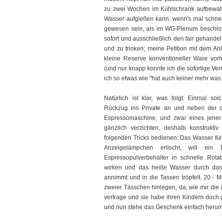
zu zwei Wochen im Kühlschrank aufbewah
Wasser aufgießen kann, wenn's mal schnel
gewesen sein, als im WG-Plenum beschlos
sofort und ausschließlich den fair gehande
und zu trinken; meine Petition mit dem A
kleine Reserve konventioneller Ware vor
(und nur knapp konnte ich die sofortige Ve
ich so etwas wie "hat auch keiner mehr was 
Natürlich ist klar, was folgt: Einmal so
Rückzug ins Private an und neben der o
Espressomaschine, und zwar eines jener
gänzlich verzichten, deshalb konstrukti
folgenden Tricks bedienen: Das Wasser für
Anzeigelämpchen erlischt, will ein 
Espressopulverbehälter in schnelle Rotati
wirken und das heiße Wasser durch das
annimmt und in die Tassen tröpfelt. 20.- M
zweier Tässchen hinlegen, da, wie mir die ä
vertrage und sie habe ihren Kindern doch g
und nun stehe das Geschenk einfach herum,