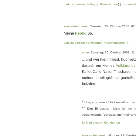
Link zu diesem Beitrag
(
6 Kommentare
) |
Kommenti
jean stubenzweig
, Samstag, 25. Oktober 2008, 07
Meine
Replik
. So.
Link zu diesem Kommentar
|
Kommentieren
[
?
]
nnier
, Samstag, 25. Oktober 2008, 11
... und wer hier mitliest, hüpft je
danach ein kleines
Aufklärungs
Kaffee
Caffè-Nation** schauen
meiner Lieblingsfilme genießen
trotzdem ...
---
*
Übrigens bereits 1999 erstellt von
ei
**
Den Bindestrich leiste ich mir
vorkommende "schwallartige" meiner 
Link zu diesem Kommentar
jean stubenzweig
, Montag, 27. Oktob