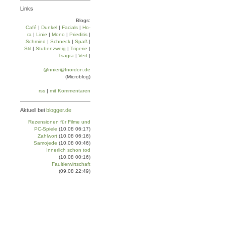
Links
Blogs:
Café
|
Dun­kel
|
Facials
|
Ho­
ra
|
Linie
|
Mo­no
|
Prie­di­tis
|
Schmied
|
Schneck
|
Spaß
|
Stil
|
Stu­ben­zweig
|
Tri­pe­rie
|
Tsa­gra
|
Vert
|
@nnier@fnordon.de
(Microblog)
rss
|
mit Kommentaren
Aktuell bei
blogger.de
Rezensionen für Filme und
PC-Spiele
(10.08 06:17)
Zahlwort
(10.08 06:16)
Samojede
(10.08 00:46)
Innerlich schon tod
(10.08 00:16)
Faultierwirtschaft
(09.08 22:49)