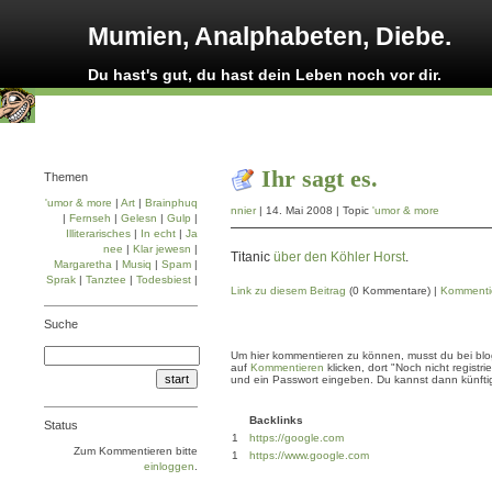
Mumien, Analphabeten, Diebe.
Du hast's gut, du hast dein Leben noch vor dir.
Ihr sagt es.
Themen
'umor & more
|
Art
|
Brainphuq
nnier
| 14. Mai 2008 | Topic
'umor & more
|
Fernseh
|
Gelesn
|
Gulp
|
Illiterarisches
|
In echt
|
Ja
nee
|
Klar jewesn
|
Titanic
über den Köhler Horst
.
Margaretha
|
Musiq
|
Spam
|
Sprak
|
Tanztee
|
Todesbiest
|
Link zu diesem Beitrag
(0 Kommentare) |
Kommenti
Suche
Um hier kommentieren zu können, musst du bei blogg
auf
Kommentieren
klicken, dort "Noch nicht regis
und ein Passwort eingeben. Du kannst dann künftig
Backlinks
Status
1
https://google.com
Zum Kommentieren bitte
1
https://www.google.com
einloggen
.