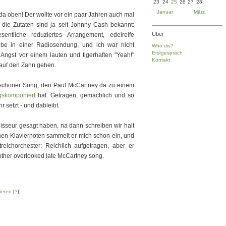
23
24
25
26
27
28
Januar
März
 da oben! Der wollte vor ein paar Jahren auch mal
die Zutaten sind ja seit Johnny Cash bekannt:
Über
sentliche reduziertes Arrangement, edelreife
eibe in einer Radiosendung, und ich war nicht
Who dis?
Erstgespräch
Angst vor einem lauten und tigerhaften "Yeah!"
Kontakt
h auf den Zahn gehen.
n schöner Song, den Paul McCartney da zu einem
gskomponiert
hat: Getragen, gemächlich und so
r setzt - und dableibt.
regisseur gesagt haben, na dann schreiben wir halt
einen Klaviernoten sammelt er mich schon ein, und
eichorchester: Reichlich aufgetragen, aber er
nother overlooked late McCartney song.
ieren
[
?
]