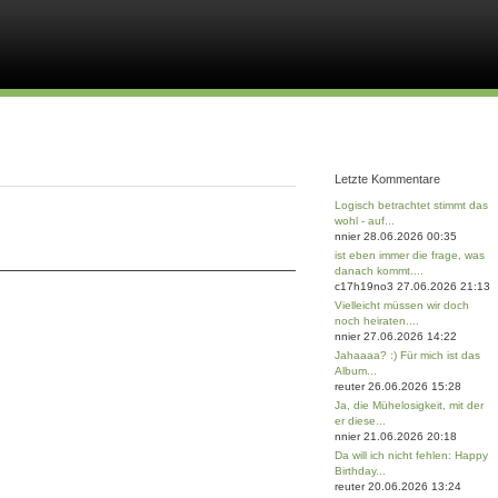
Letzte Kommentare
Logisch betrachtet stimmt das
wohl - auf...
nnier 28.06.2026 00:35
ist eben immer die frage, was
danach kommt....
c17h19no3 27.06.2026 21:13
Vielleicht müssen wir doch
noch heiraten....
nnier 27.06.2026 14:22
Jahaaaa? :) Für mich ist das
Album...
reuter 26.06.2026 15:28
Ja, die Mühelosigkeit, mit der
er diese...
nnier 21.06.2026 20:18
Da will ich nicht fehlen: Happy
Birthday...
reuter 20.06.2026 13:24