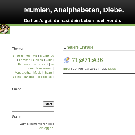
Mumien, Analphabeten, Diebe.
Du hast's gut, du hast dein Leben noch vor dir.
...
neuere Einträge
Themen
'umor & more
|
Art
|
Brainphuq
71@71:#36
|
Fernseh
|
Gelesn
|
Gulp
|
Illiterarisches
|
In echt
|
Ja
nee
|
Klar jewesn
|
nnier
| 10. Februar 2015 | Topic
Musiq
Margaretha
|
Musiq
|
Spam
|
Sprak
|
Tanztee
|
Todesbiest
|
Suche
Status
Zum Kommentieren bitte
einloggen
.