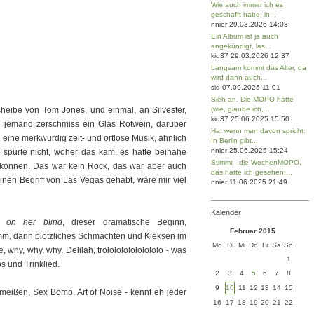
Wie auch immer ich es
geschafft habe, in...
nnier 29.03.2026 14:03
Ein Album ist ja auch
angekündigt, las...
kid37 29.03.2026 12:37
Langsam kommt das Alter, da
wird dann auch...
sid 07.09.2025 11:01
Sieh an. Die MOPO hatte
heibe von Tom Jones, und einmal, an Silvester,
(wie, glaube ich,...
kid37 25.06.2025 15:50
jemand zerschmiss ein Glas Rotwein, darüber
Ha, wenn man davon spricht:
d eine merkwürdig zeit- und ortlose Musik, ähnlich
In Berlin gibt...
nnier 25.06.2025 15:24
pürte nicht, woher das kam, es hätte beinahe
Stimmt - die WochenMOPO,
 können. Das war kein Rock, das war aber auch
das hatte ich gesehen!...
inen Begriff von Las Vegas gehabt, wäre mir viel
nnier 11.06.2025 21:49
Kalender
e on her blind
, dieser dramatische Beginn,
Februar 2015
dann plötzliches Schmachten und Kieksen im
Mo
Di
Mi
Do
Fr
Sa
So
 why, why, why, Delilah, trölölölölölölölölö - was
1
 und Trinklied.
2
3
4
5
6
7
8
9
10
11
12
13
14
15
chmeißen, Sex Bomb, Art of Noise - kennt eh jeder
16
17
18
19
20
21
22