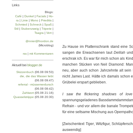
Links
Blogs:
Café
|
Dun­kel
|
Facials
|
Ho­
ra
|
Linie
|
Mo­no
|
Prie­di­tis
|
Schmied
|
Schneck
|
Spaß
|
Stil
|
Stu­ben­zweig
|
Tri­pe­rie
|
Tsa­gra
|
Vert
|
@nnier@fnordon.de
(Microblog)
Zu Hause im Plattenschrank stand eine Sc
sangen die Erwachsenen laut
Delilah
und 
rss
|
mit Kommentaren
erschrak ich. Es war für mich schon als Kin
manchen Stücken von Neil Diamond: Man s
Aktuell bei
blogger.de
neu, aber auch schon Jahrzehnte alt sein
Skizzenbuch
(06.08 09:53)
nicht James Last. Hätte ich damals schon e
die, die das Wasser liebt
(06.08 09:47)
Grübelei erspart geblieben.
referral - müssemerdursch
(06.08 08:42)
Zahlwort
(05.08 21:16)
I saw the flickering shadows of lov
Quasselstrippe
(05.08 20:30)
spannungsgeladenes Bassdammdammdamm, 
Refrain - und vor allem die banale Trompete,
für eine seltsame Mischung aus Opernpathos
[Zwischentext
Tiger
, Witzfigur, Schlüpfers
auswendig]