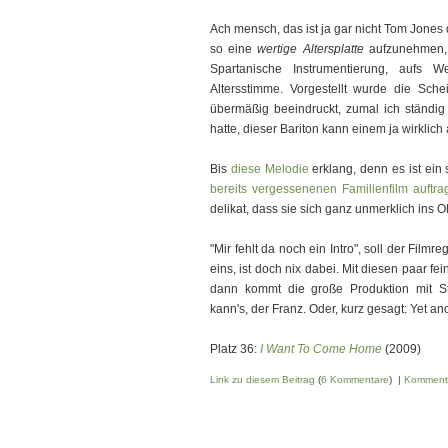
Ach mensch, das ist ja gar nicht Tom Jones
so eine
wertige Altersplatte
aufzunehmen, 
Spartanische Instrumentierung, aufs We
Altersstimme. Vorgestellt wurde die Sch
übermäßig beeindruckt, zumal ich ständig 
hatte, dieser Bariton kann einem ja wirklic
Bis
diese Melodie
erklang, denn es ist ei
bereits vergessenenen Familienfilm
auftra
delikat, dass sie sich ganz unmerklich ins Oh
"Mir fehlt da noch ein Intro", soll der Film
eins, ist doch nix dabei. Mit diesen paar f
dann kommt die große Produktion mit Str
kann's, der Franz. Oder, kurz gesagt: Yet a
Platz 36:
I Want To Come Home
(2009)
Link zu diesem Beitrag
(
6 Kommentare
) |
Komment