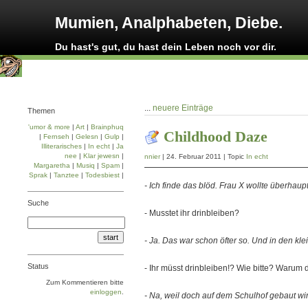
Mumien, Analphabeten, Diebe.
Du hast's gut, du hast dein Leben noch vor dir.
...
neuere Einträge
Themen
'umor & more
|
Art
|
Brainphuq
Childhood Daze
|
Fernseh
|
Gelesn
|
Gulp
|
Illiterarisches
|
In echt
|
Ja
nee
|
Klar jewesn
|
nnier
| 24. Februar 2011 | Topic
In echt
Margaretha
|
Musiq
|
Spam
|
Sprak
|
Tanztee
|
Todesbiest
|
- Ich finde das blöd. Frau X wollte überhaup
Suche
- Musstet ihr drinbleiben?
- Ja. Das war schon öfter so. Und in den kl
Status
- Ihr müsst drinbleiben!? Wie bitte? Warum
Zum Kommentieren bitte
einloggen
.
- Na, weil doch auf dem Schulhof gebaut wir