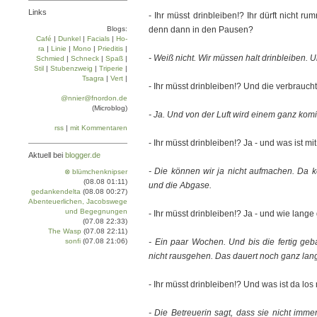
Links
- Ihr müsst drinbleiben!? Ihr dürft nicht 
Blogs:
denn dann in den Pausen?
Café
|
Dun­kel
|
Facials
|
Ho­
ra
|
Linie
|
Mo­no
|
Prie­di­tis
|
- Weiß nicht. Wir müssen halt drinbleiben. Un
Schmied
|
Schneck
|
Spaß
|
Stil
|
Stu­ben­zweig
|
Tri­pe­rie
|
Tsa­gra
|
Vert
|
- Ihr müsst drinbleiben!? Und die verbrauc
@nnier@fnordon.de
(Microblog)
- Ja. Und von der Luft wird einem ganz komi
rss
|
mit Kommentaren
- Ihr müsst drinbleiben!? Ja - und was ist m
Aktuell bei
blogger.de
- Die können wir ja nicht aufmachen. Da 
⊗ blümchenknipser
(08.08 01:11)
und die Abgase.
gedankendelta
(08.08 00:27)
Abenteuerlichen, Jacobswege
und Begegnungen
- Ihr müsst drinbleiben!? Ja - und wie lang
(07.08 22:33)
The Wasp
(07.08 22:11)
sonfi
(07.08 21:06)
- Ein paar Wochen. Und bis die fertig ge
nicht rausgehen. Das dauert noch ganz lan
- Ihr müsst drinbleiben!? Und was ist da lo
- Die Betreuerin sagt, dass sie nicht imme