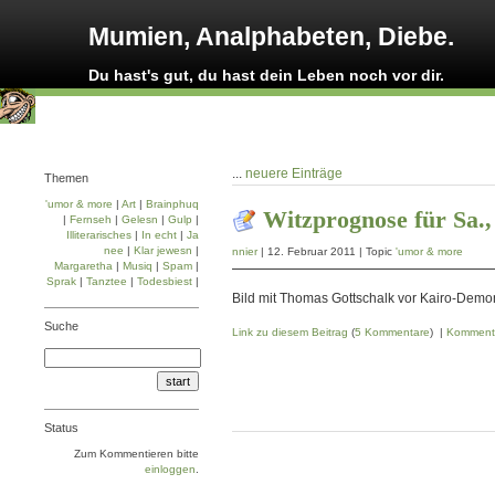
Mumien, Analphabeten, Diebe.
Du hast's gut, du hast dein Leben noch vor dir.
...
neuere Einträge
Themen
'umor & more
|
Art
|
Brainphuq
Witzprognose für Sa.,
|
Fernseh
|
Gelesn
|
Gulp
|
Illiterarisches
|
In echt
|
Ja
nee
|
Klar jewesn
|
nnier
| 12. Februar 2011 | Topic
'umor & more
Margaretha
|
Musiq
|
Spam
|
Sprak
|
Tanztee
|
Todesbiest
|
Bild mit Thomas Gottschalk vor Kairo-Demon
Suche
Link zu diesem Beitrag
(
5 Kommentare
) |
Komment
Status
Zum Kommentieren bitte
einloggen
.