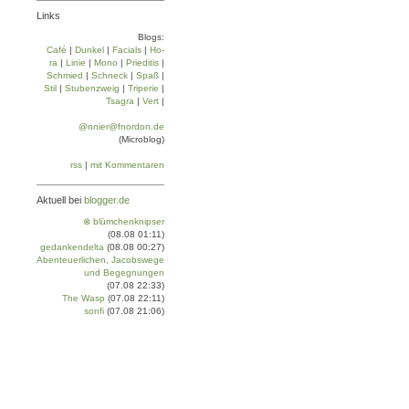
Links
Blogs:
Café
|
Dun­kel
|
Facials
|
Ho­
ra
|
Linie
|
Mo­no
|
Prie­di­tis
|
Schmied
|
Schneck
|
Spaß
|
Stil
|
Stu­ben­zweig
|
Tri­pe­rie
|
Tsa­gra
|
Vert
|
@nnier@fnordon.de
(Microblog)
rss
|
mit Kommentaren
Aktuell bei
blogger.de
⊗ blümchenknipser
(08.08 01:11)
gedankendelta
(08.08 00:27)
Abenteuerlichen, Jacobswege
und Begegnungen
(07.08 22:33)
The Wasp
(07.08 22:11)
sonfi
(07.08 21:06)