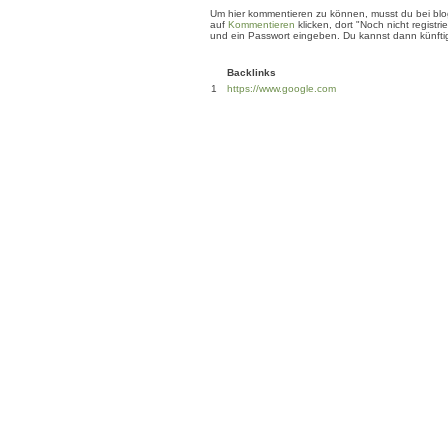
Um hier kommentieren zu können, musst du bei blogg
auf
Kommentieren
klicken, dort "Noch nicht regis
und ein Passwort eingeben. Du kannst dann künftig
Backlinks
1
https://www.google.com