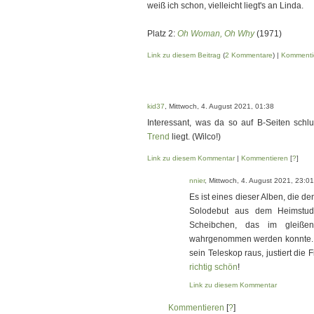
weiß ich schon, vielleicht liegt's an Linda.
Platz 2:
Oh Woman, Oh Why
(1971)
Link zu diesem Beitrag
(
2 Kommentare
) |
Kommenti
kid37
, Mittwoch, 4. August 2021, 01:38
Interessant, was da so auf B-Seiten schl
Trend
liegt. (Wilco!)
Link zu diesem Kommentar
|
Kommentieren
[
?
]
nnier
, Mittwoch, 4. August 2021, 23:01
Es ist eines dieser Alben, die 
Solodebut aus dem Heimstu
Scheibchen, das im gleiße
wahrgenommen werden konnte. I
sein Teleskop raus, justiert die Fi
richtig schön
!
Link zu diesem Kommentar
Kommentieren
[
?
]