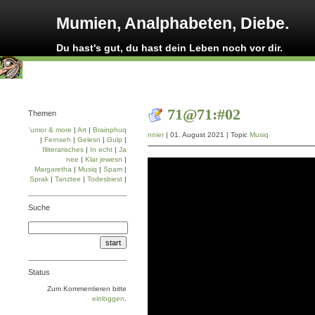
Mumien, Analphabeten, Diebe.
Du hast's gut, du hast dein Leben noch vor dir.
71@71:#02
Themen
'umor & more
|
Art
|
Brainphuq
nnier
| 01. August 2021 | Topic
Musiq
|
Fernseh
|
Gelesn
|
Gulp
|
Illiterarisches
|
In echt
|
Ja
nee
|
Klar jewesn
|
Margaretha
|
Musiq
|
Spam
|
Sprak
|
Tanztee
|
Todesbiest
|
Suche
Status
Zum Kommentieren bitte
einloggen
.