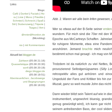
Links
Blogs:
Café
|
Dun­kel
|
Facials
|
Ho­
ra
|
Linie
|
Mo­no
|
Prie­di­tis
|
Abb. 1: Waren wir alle bein Infen gewesen
Schmied
|
Schneck
|
Spaß
|
Stil
|
Stu­ben­zweig
|
Tri­pe­rie
|
Tsa­gra
|
Vert
|
Wer so etwas auf der B-Seite seiner
ersten
wundern. Für mich sind die 70er mit den W
@nnier@fnordon.de
(Microblog)
Epoche aus McCartneys Schaffen. Jahrelang 
für ruhigere Momente, etwa eine Pandemi
rss
|
mit Kommentaren
anzuhören. Jemand
brachte
mich neulich
bestimmt schon mal gesagt - ich mag von Mc
Aktuell bei
blogger.de
Zahlwort
(05.08 21:16)
Trotzdem ist da natürlich zu viel Nettes, 
Quasselstrippe
(05.08 20:30)
sonfi
(05.08 20:19)
provozierend Selbstgenügsames (
Silly L
diego.blogger.de
retrospektiv alles gut anhören und ein
(05.08 19:51)
Abenteuerlichen, Jacobswege
Ungeduld der Fans und Kritiker bis hin zur
und Begegnungen
Muzak
, ganz so weit musste John das nicht
(05.08 18:03)
Dann wieder blitzt sein Talent auf wie in 
instrumentiert, ungewohnt bluesig, grand
genug gewürdigt wird), ich kann gar nicht 
seinem antreibenden Bass, der cool slide