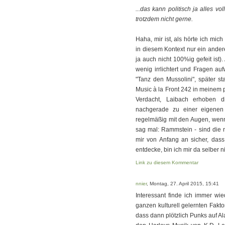
...das kann politisch ja alles v
trotzdem nicht gerne.
Haha, mir ist, als hörte ich mic
in diesem Kontext nur ein ander
ja auch nicht 100%ig gefeit ist)
wenig irrlichtert und Fragen auf
"Tanz den Mussolini", später s
Music à la Front 242 in meinem p
Verdacht, Laibach erhoben di
nachgerade zu einer eigenen 
regelmäßig mit den Augen, wenn
sag mal: Rammstein - sind die ni
mir von Anfang an sicher, das
entdecke, bin ich mir da selber n
Link zu diesem Kommentar
nnier
, Montag, 27. April 2015, 15:41
Interessant finde ich immer wi
ganzen kulturell gelernten Fakto
dass dann plötzlich Punks auf A