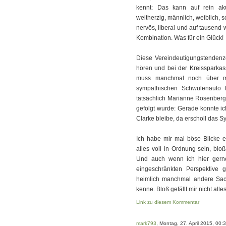
kennt: Das kann auf rein akus
weitherzig, männlich, weiblich, sc
nervös, liberal und auf tausend 
Kombination. Was für ein Glück!
Diese Vereindeutigungstendenze
hören und bei der Kreissparka
muss manchmal noch über mei
sympathischen Schwulenauto 
tatsächlich Marianne Rosenberg
gefolgt wurde: Gerade konnte ic
Clarke bleibe, da erscholl das Sy
Ich habe mir mal böse Blicke ei
alles voll in Ordnung sein, bl
Und auch wenn ich hier gerne
eingeschränkten Perspektive 
heimlich manchmal andere Sach
kenne. Bloß gefällt mir nicht alles
Link zu diesem Kommentar
mark793
, Montag, 27. April 2015, 00: