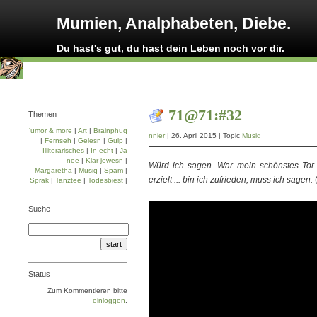
Mumien, Analphabeten, Diebe.
Du hast's gut, du hast dein Leben noch vor dir.
71@71:#32
Themen
'umor & more
|
Art
|
Brainphuq
nnier
| 26. April 2015 | Topic
Musiq
|
Fernseh
|
Gelesn
|
Gulp
|
Illiterarisches
|
In echt
|
Ja
nee
|
Klar jewesn
|
Würd ich sagen. War mein schönstes Tor
Margaretha
|
Musiq
|
Spam
|
erzielt ... bin ich zufrieden, muss ich sagen.
Sprak
|
Tanztee
|
Todesbiest
|
Suche
Status
Zum Kommentieren bitte
einloggen
.