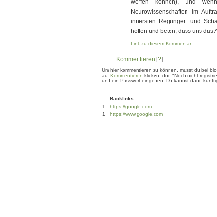
werfen können), und wen
Neurowissenschaften im Auftr
innersten Regungen und Schal
hoffen und beten, dass uns das 
Link zu diesem Kommentar
Kommentieren
[
?
]
Um hier kommentieren zu können, musst du bei blogg
auf
Kommentieren
klicken, dort "Noch nicht regis
und ein Passwort eingeben. Du kannst dann künftig
Backlinks
1
https://google.com
1
https://www.google.com