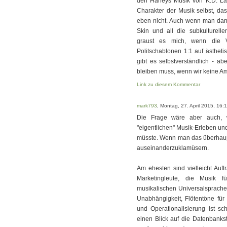
den Harleys Musik von K.D. Lan
Charakter der Musik selbst, das
eben nicht. Auch wenn man dan
Skin und all die subkulturelle
graust es mich, wenn die V
Politschablonen 1:1 auf ästhet
gibt es selbstverständlich - ab
bleiben muss, wenn wir keine A
Link zu diesem Kommentar
mark793
, Montag, 27. April 2015, 16:
Die Frage wäre aber auch, 
"eigentlichen" Musik-Erleben und
müsste. Wenn man das überhaupt 
auseinanderzuklamüsern.
Am ehesten sind vielleicht Auf
Marketingleute, die Musik 
musikalischen Universalsprache. 
Unabhängigkeit, Flötentöne für
und Operationalisierung ist sc
einen Blick auf die Datenbankst