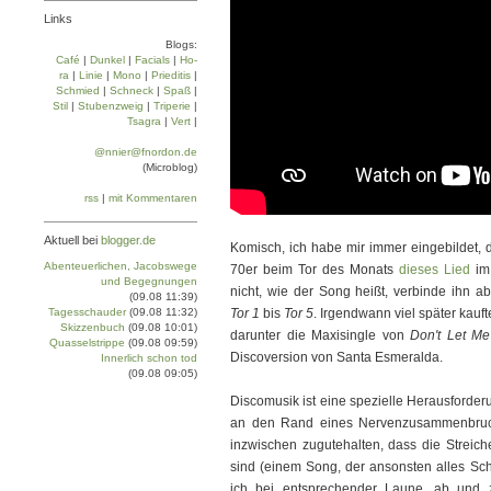
Links
Blogs:
Café
|
Dun­kel
|
Facials
|
Ho­
ra
|
Linie
|
Mo­no
|
Prie­di­tis
|
Schmied
|
Schneck
|
Spaß
|
Stil
|
Stu­ben­zweig
|
Tri­pe­rie
|
Tsa­gra
|
Vert
|
@nnier@fnordon.de
(Microblog)
rss
|
mit Kommentaren
Aktuell bei
blogger.de
Komisch, ich habe mir immer eingebildet, 
Abenteuerlichen, Jacobswege
70er beim Tor des Monats
dieses Lied
im 
und Begegnungen
nicht, wie der Song heißt, verbinde ihn 
(09.08 11:39)
Tagesschauder
(09.08 11:32)
Tor 1
bis
Tor 5
. Irgendwann viel später kau
Skizzenbuch
(09.08 10:01)
darunter die Maxisingle von
Don't Let M
Quasselstrippe
(09.08 09:59)
Discoversion von Santa Esmeralda.
Innerlich schon tod
(09.08 09:05)
Discomusik ist eine spezielle Herausforde
an den Rand eines Nervenzusammenbruchs
inzwischen zugutehalten, dass die Streich
sind (einem Song, der ansonsten alles Sch
ich bei entsprechender Laune, ab und 