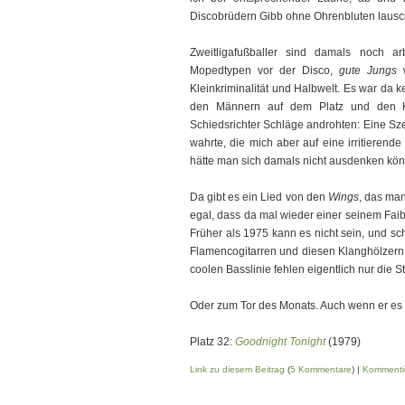
Discobrüdern Gibb ohne Ohrenbluten lausch
Zweitligafußballer sind damals noch 
Mopedtypen vor der Disco,
gute Jungs
w
Kleinkriminalität und Halbwelt. Es war da 
den Männern auf dem Platz und den Ku
Schiedsrichter Schläge androhten: Eine Sze
wahrte, die mich aber auf eine irritierend
hätte man sich damals nicht ausdenken kö
Da gibt es ein Lied von den
Wings
, das man
egal, dass da mal wieder einer seinem Faib
Früher als 1975 kann es nicht sein, und s
Flamencogitarren und diesen Klanghölzern
coolen Basslinie fehlen eigentlich nur die 
Oder zum Tor des Monats. Auch wenn er es g
Platz 32:
Goodnight Tonight
(1979)
Link zu diesem Beitrag
(
5 Kommentare
) |
Kommenti