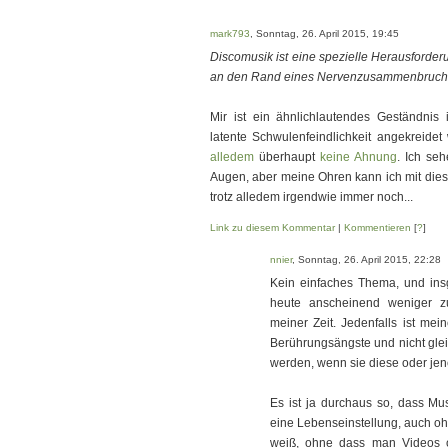
mark793
, Sonntag, 26. April 2015, 19:45
Discomusik ist eine spezielle Herausforde
an den Rand eines Nervenzusammenbruchs
Mir ist ein ähnlichlautendes Geständnis 
latente Schwulenfeindlichkeit angekreide
alledem
überhaupt
keine Ahnung
. Ich se
Augen, aber meine Ohren kann ich mit dies
trotz alledem irgendwie immer noch...
Link zu diesem Kommentar
|
Kommentieren
[
?
]
nnier
, Sonntag, 26. April 2015, 22:28
Kein einfaches Thema, und insg
heute anscheinend weniger zu
meiner Zeit. Jedenfalls ist m
Berührungsängste und nicht gle
werden, wenn sie diese oder jen
Es ist ja durchaus so, dass Mu
eine Lebenseinstellung, auch oh
weiß, ohne dass man Videos od